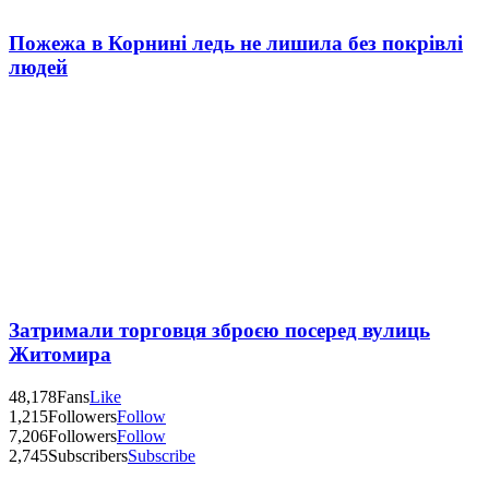
Пожежа в Корнині ледь не лишила без покрівлі
людей
Затримали торговця зброєю посеред вулиць
Житомира
48,178
Fans
Like
1,215
Followers
Follow
7,206
Followers
Follow
2,745
Subscribers
Subscribe