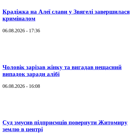
Крадіжка на Алеї слави у Звягелі завершилася
криміналом
06.08.2026 - 17:36
Чоловік зарізав жінку та вигадав нещасний
випадок заради алібі
06.08.2026 - 16:08
Суд змусив підприємців повернути Житомиру
землю в центрі