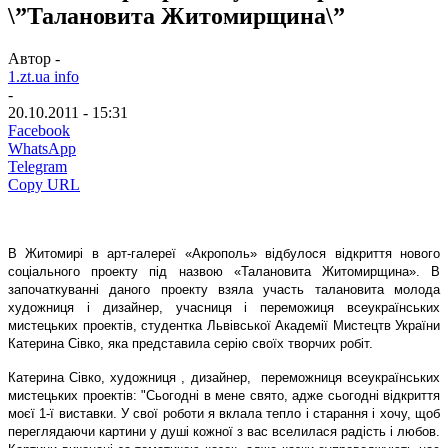
\”Талановита Житомирщина\”
Автор -
1.zt.ua info
-
20.10.2011 - 15:31
Facebook
WhatsApp
Telegram
Copy URL
В Житомирі в арт-галереї «Акрополь» відбулося відкриття нового
соціального проекту під назвою «Талановита Житомирщина». В
започаткуванні даного проекту взяла участь талановита молода
художниця і дизайнер, учасниця і переможиця всеукраїнських
мистецьких проектів, студентка Львівської Академії Мистецтв України
Катерина Сівко, яка представила серію своїх творчих робіт.
Катерина Сівко, художниця , дизайнер, переможниця всеукраїнських
мистецьких проектів: "Сьогодні в мене свято, адже сьогодні відкриття
моєї 1-ї виставки. У свої роботи я вклала тепло і старання і хочу, щоб
переглядаючи картини у душі кожної з вас вселилася радість і любов.