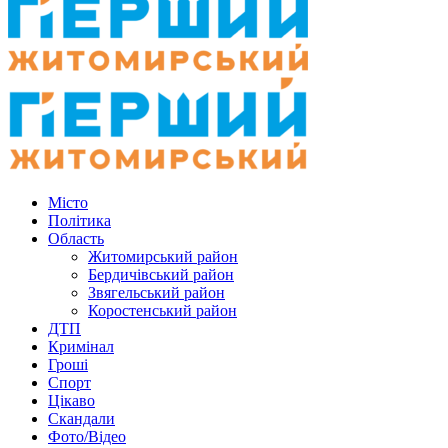
Місто
Політика
Область
Житомирський район
Бердичівський район
Звягельський район
Коростенський район
ДТП
Кримінал
Гроші
Спорт
Цікаво
Скандали
Фото/Відео