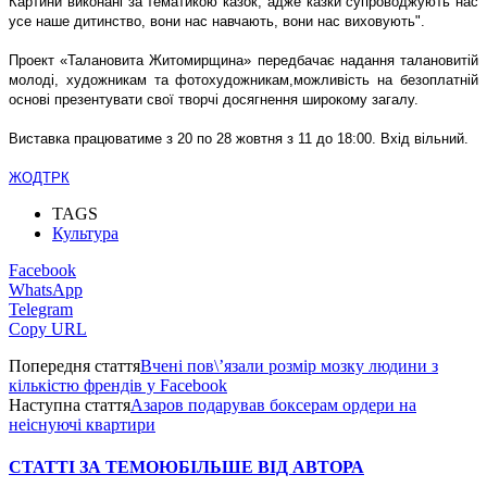
Картини виконані за тематикою казок, адже казки супроводжують нас
усе наше дитинство, вони нас навчають, вони нас виховують".
Проект «Талановита Житомирщина» передбачає надання талановитій
молоді, художникам та фотохудожникам,можливість на безоплатній
основі презентувати свої творчі досягнення широкому загалу.
Виставка працюватиме з 20 по 28 жовтня з 11 до 18:00. Вхід вільний.
ЖОДТРК
TAGS
Культура
Facebook
WhatsApp
Telegram
Copy URL
Попередня стаття
Вчені пов\’язали розмір мозку людини з
кількістю френдів у Facebook
Наступна стаття
Азаров подарував боксерам ордери на
неіснуючі квартири
СТАТТІ ЗА ТЕМОЮ
БІЛЬШЕ ВІД АВТОРА