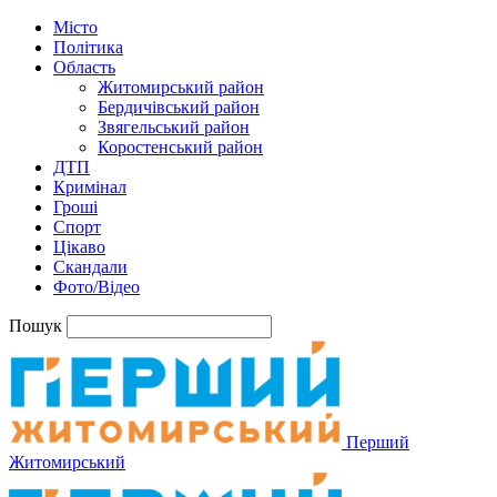
Місто
Політика
Область
Житомирський район
Бердичівський район
Звягельський район
Коростенський район
ДТП
Кримінал
Гроші
Спорт
Цікаво
Скандали
Фото/Відео
Пошук
Перший
Житомирський