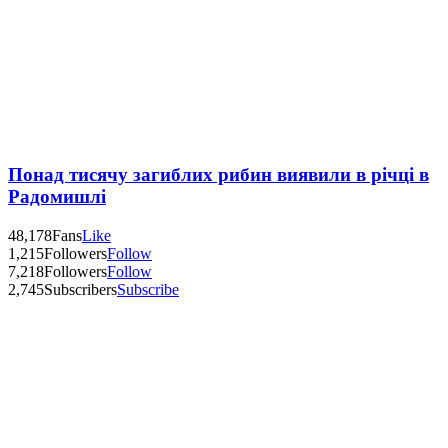
Понад тисячу загиблих рибин виявили в річці в
Радомишлі
48,178
Fans
Like
1,215
Followers
Follow
7,218
Followers
Follow
2,745
Subscribers
Subscribe