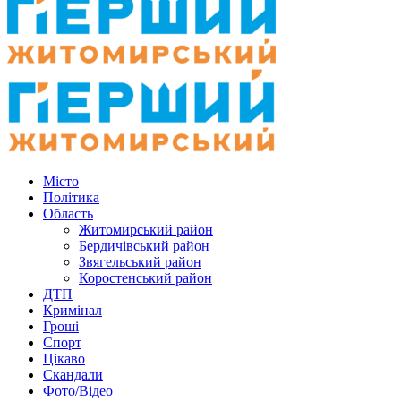
Місто
Політика
Область
Житомирський район
Бердичівський район
Звягельський район
Коростенський район
ДТП
Кримінал
Гроші
Спорт
Цікаво
Скандали
Фото/Відео