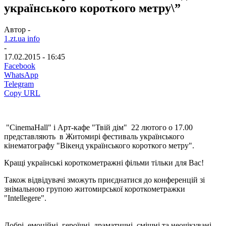
українського короткого метру\”
Автор -
1.zt.ua info
-
17.02.2015 - 16:45
Facebook
WhatsApp
Telegram
Copy URL
"CinemaHall" і Арт-кафе "Твій дім" 22 лютого о 17.00
представляють в Житомирі фестиваль українського
кінематографу "Вікенд українського короткого метру".
Кращі українські короткометражні фільми тільки для Вас!
Також відвідувачі зможуть приєднатися до конференцій зі
знімальною групою житомирської короткометражки
"Intellegere".
Добрі, емоційні, героїчні, драматичні, смішні та неочікувані