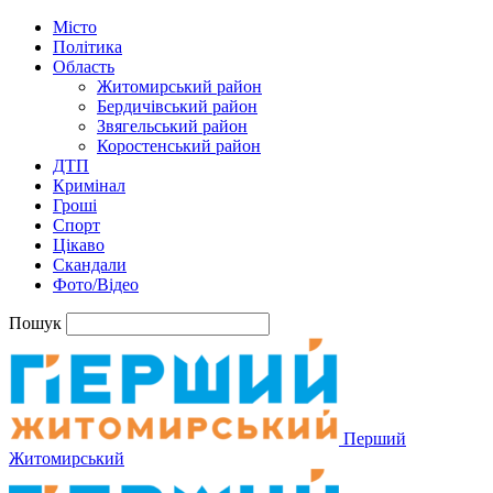
Місто
Політика
Область
Житомирський район
Бердичівський район
Звягельський район
Коростенський район
ДТП
Кримінал
Гроші
Спорт
Цікаво
Скандали
Фото/Відео
Пошук
Перший
Житомирський