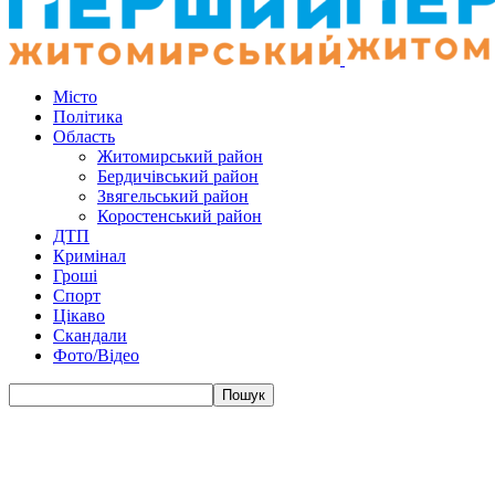
Місто
Політика
Область
Житомирський район
Бердичівський район
Звягельський район
Коростенський район
ДТП
Кримінал
Гроші
Спорт
Цікаво
Скандали
Фото/Відео