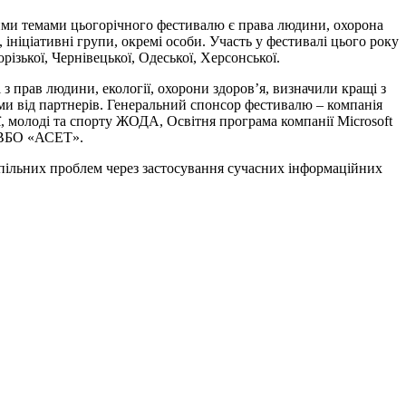
ними темами цьогорічного фестивалю є права людини, охорона
, ініціативні групи, окремі особи. Участь у фестивалі цього року
різької, Чернівецької, Одеської, Херсонської.
і з прав людини, екології, охорони здоров’я, визначили кращі з
ми від партнерів. Генеральний спонсор фестивалю – компанія
, молоді та спорту ЖОДА, Освітня програма компанії Microsoft
а ВБО «АСЕТ».
спільних проблем через застосування сучасних інформаційних