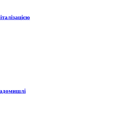
італізацією
Радомишлі