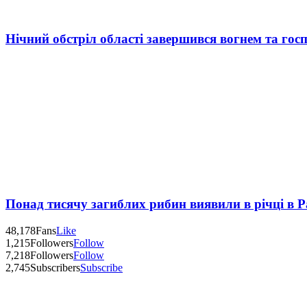
Нічний обстріл області завершився вогнем та госп
Понад тисячу загиблих рибин виявили в річці в 
48,178
Fans
Like
1,215
Followers
Follow
7,218
Followers
Follow
2,745
Subscribers
Subscribe