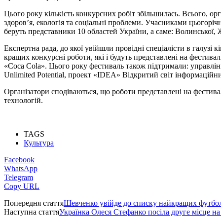
Цього року кількість конкурсних робіт збільшилась. Всього, о
здоров’я, екологія та соціальні проблеми. Учасниками цьогорічно
беруть представники 10 областей України, а саме: Волинської, Ж
Експертна рада, до якої увійшли провідні спеціалісти в галузі к
кращих конкурсні роботи, які і будуть представлені на фестив
«Coca Cola». Цього року фестиваль також підтримали: управлін
Unlimited Potential, проект «IDEA» Відкритий світ інформаці
Організатори сподіваються, що роботи представлені на фестива
технологій.
TAGS
Культура
Facebook
WhatsApp
Telegram
Copy URL
Попередня стаття
Шевченко увійде до списку найкращих футболі
Наступна стаття
Українка Олеся Стефанко посіла друге місце на 