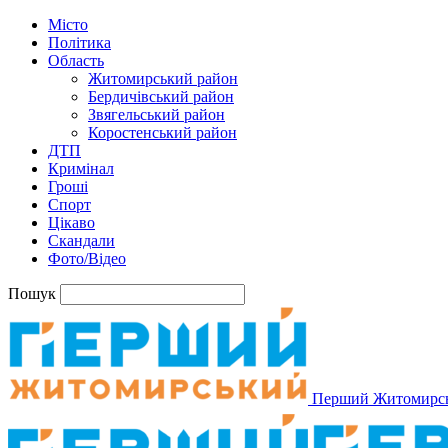
Місто
Політика
Область
Житомирський район
Бердичівський район
Звягельський район
Коростенський район
ДТП
Кримінал
Гроші
Спорт
Цікаво
Скандали
Фото/Відео
Пошук
Перший Житомирс