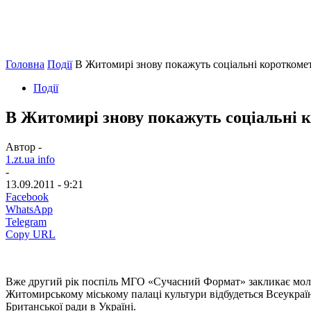
Головна
Події
В Житомирі знову покажуть соціальні коротком
Події
В Житомирі знову покажуть соціальні
Автор -
1.zt.ua info
-
13.09.2011 - 9:21
Facebook
WhatsApp
Telegram
Copy URL
Вже другий рік поспіль МГО «Сучасний Формат» закликає молодь
Житомирському міському палаці культури відбудеться Всеукраїн
Британської ради в Україні.