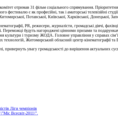
ргкомітет отримав 31 фільм соціального спрямування. Пріоритет
го фестивалю є як професійні, так і аматорські телевізійні студії
итомирської, Потавської, Київської, Харківської, Донецької, Запо
інематографії, PR, режисери, журналісти, громадські діячі, фахівц
алі. Переможці будуть нагороджені цінними призами та подарунка
ня культури і туризму ЖОДА. Головне управління у справах сім’ї
йних технологій, Житомирський обласний центр кінематографії т
лі, привернуть увагу громадськості до вирішення актуальних су
стів Ліги чемпіонів
\”Міс Всесвіт-2011\”.