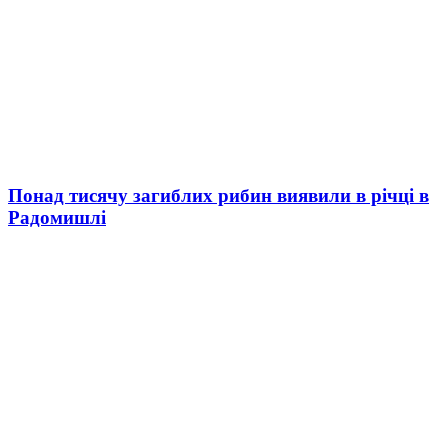
Понад тисячу загиблих рибин виявили в річці в
Радомишлі