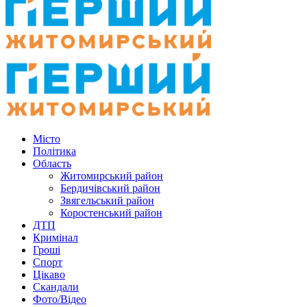
Місто
Політика
Область
Житомирський район
Бердичівський район
Звягельський район
Коростенський район
ДТП
Кримінал
Гроші
Спорт
Цікаво
Скандали
Фото/Відео