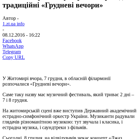
традиційні «Грудневі вечори»
Автор -
1.zt.ua info
-
08.12.2016 - 16:22
Facebook
WhatsApp
Telegram
Copy URL
У Житомирі вчора, 7 грудня, в обласній філармонії
розпочалися «Грудневі вечори».
Саме таку назву має музичний фестиваль, який триває 2 дні –
7 і 8 грудня.
На житомирській сцені вже виступив Державний академічний
естрадно-симфонічний оркестр України. Музиканти радували
глядачів різноманітною музикою: тут звучала і класика, і
естрадна музика, і саундтреки з фільмів.
Сьогодні, 8 грудня, на відвідувачів чекає концерт «Джаз