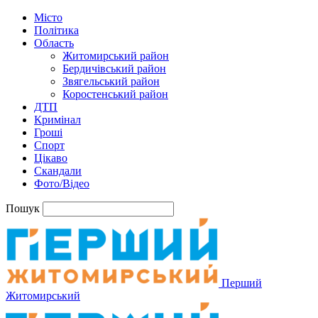
Місто
Політика
Область
Житомирський район
Бердичівський район
Звягельський район
Коростенський район
ДТП
Кримінал
Гроші
Спорт
Цікаво
Скандали
Фото/Відео
Пошук
Перший
Житомирський