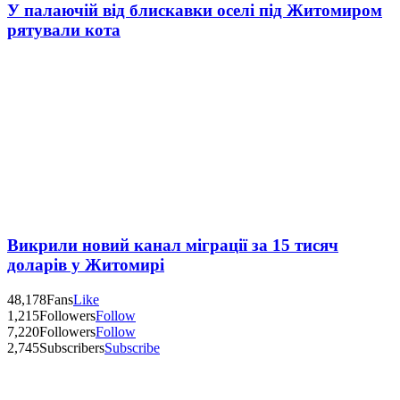
У палаючій від блискавки оселі під Житомиром
рятували кота
Викрили новий канал міграції за 15 тисяч
доларів у Житомирі
48,178
Fans
Like
1,215
Followers
Follow
7,220
Followers
Follow
2,745
Subscribers
Subscribe