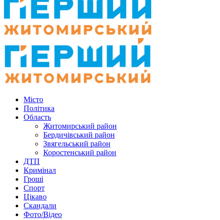
Місто
Політика
Область
Житомирський район
Бердичівський район
Звягельський район
Коростенський район
ДТП
Кримінал
Гроші
Спорт
Цікаво
Скандали
Фото/Відео