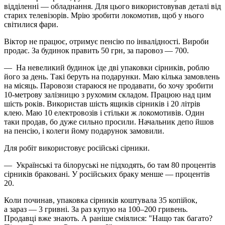
відділенні — обладнання. Для цього використовував деталі від
старих телевізорів. Мрію зробити локомотив, щоб у нього
світилися фари.
Віктор не працює, отримує пенсію по інвалідності. Вироби
продає. За будинок править 50 грн, за паровоз — 700.
— На невеликий будинок іде дві упаковки сірників, роблю
його за день. Такі беруть на подарунки. Маю кілька замовлень
на місяць. Паровози стараюся не продавати, бо хочу зробити
10-метрову залізницю з рухомим складом. Працюю над цим
шість років. Використав шість ящиків сірників і 20 літрів
клею. Маю 10 електровозів і стільки ж локомотивів. Один
таки продав, бо дуже сильно просили. Начальник депо йшов
на пенсію, і колеги йому подарунок замовили.
Для робіт використовує російські сірники.
— Українські та білоруські не підходять, бо там 80 процентів
сірників браковані. У російських браку менше — процентів
20.
Коли починав, упаковка сірників коштувала 35 копійок,
а зараз — 3 гривні. За раз купую на 100–200 гривень.
Продавці вже знають. А раніше сміялися: "Нащо так багато?