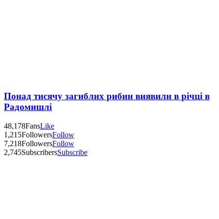
Понад тисячу загиблих рибин виявили в річці в
Радомишлі
48,178
Fans
Like
1,215
Followers
Follow
7,218
Followers
Follow
2,745
Subscribers
Subscribe