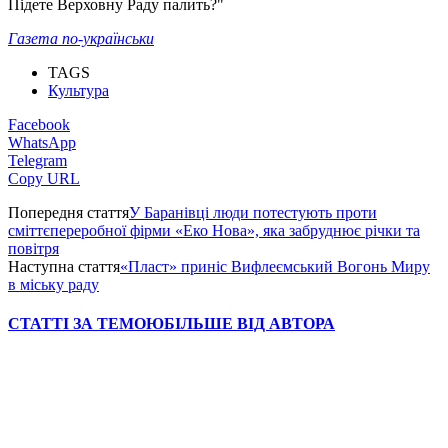
Підете Верховну Раду палить?"
Газета по-українськи
TAGS
Культура
Facebook
WhatsApp
Telegram
Copy URL
Попередня стаття
У Баранівці люди потестують проти
сміттєпереробної фірми «Еко Нова», яка забруднює річки та
повітря
Наступна стаття
«Пласт» приніс Вифлеємський Вогонь Миру
в міську раду
СТАТТІ ЗА ТЕМОЮ
БІЛЬШЕ ВІД АВТОРА