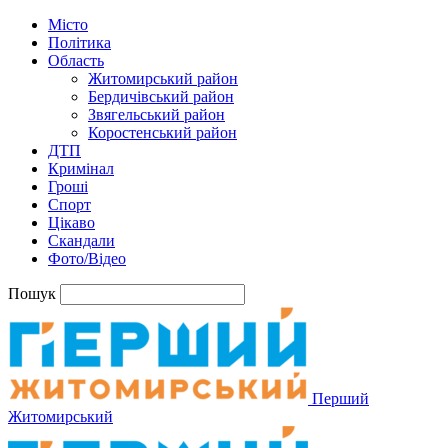
Місто
Політика
Область
Житомирський район
Бердичівський район
Звягельський район
Коростенський район
ДТП
Кримінал
Гроші
Спорт
Цікаво
Скандали
Фото/Відео
Пошук
Перший
Житомирський