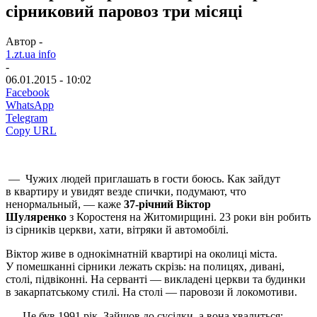
сірниковий паровоз три місяці
Автор -
1.zt.ua info
-
06.01.2015 - 10:02
Facebook
WhatsApp
Telegram
Copy URL
— Чужих людей приглашать в гости боюсь. Как зайдут
в квартиру и увидят везде спички, подумают, что
ненормальный, — каже
37-річний Віктор
Шуляренко
з Коростеня на Житомир­щині. 23 роки він робить
із сірників церкви, хати, вітряки й автомобілі.
Віктор живе в однокімнатній квартирі на околиці міста.
У помешканні сірники лежать скрізь: на полицях, дивані,
столі, підвіконні. На серванті — викладені церкви та будинки
в закарпатському стилі. На столі — паровози й локомотиви.
— Це був 1991 рік. Зайшов до сусідки, а вона хвалиться: