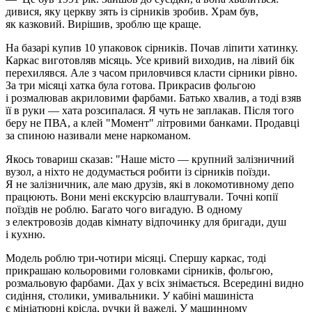
дивися, яку церкву зять із сірників зробив. Храм був,
як казковий. Вирішив, зроблю ще краще.
На базарі купив 10 упаковок сірників. Почав ліпити хатинку.
Каркас виготовляв місяць. Усе кривий виходив, на лівий бік
перехилявся. Але з часом приловчився класти сірники рівно.
За три місяці хатка була готова. Прикрасив фольгою
і розмалював акриловими фарбами. Батько хвалив, а тоді взяв
її в руки — хата розсипалася. Я чуть не заплакав. Після того
беру не ПВА, а клей "Момент" літровими банками. Продавці
за спиною називали мене наркоманом.
Якось товариш сказав: "Наше місто — крупний залізничний
вузол, а ніхто не додумається робити із сірників поїзди.
Я не залізничник, але маю друзів, які в локомотивному депо
працюють. Вони мені екскурсію влаштували. Точні копії
поїздів не роблю. Багато чого вигадую. В одному
з електровозів додав кімнату відпочинку для бригади, душ
і кухню.
Модель роблю три-чотири місяці. Спершу каркас, тоді
прикрашаю кольоровими головками сірників, фольгою,
розмальовую фарбами. Дах у всіх знімається. Всередині видно
сидіння, столики, умивальники. У кабіні машиніста
є мініатюрні крісла, ручки й важелі. У машинному