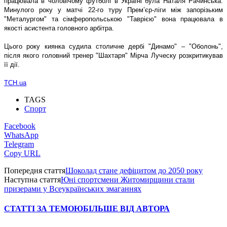
працювала в чоловічому футболі в Україні була Наталя Рачинська.
Минулого року у матчі 22-го туру Прем’єр-ліги між запорізьким
"Металургом" та сімферопольською "Таврією" вона працювала в
якості асистента головного арбітра.
Цього року киянка судила столичне дербі "Динамо" – "Оболонь",
після якого головний тренер "Шахтаря" Мірча Луческу розкритикував
її дії.
ТСН.ua
TAGS
Спорт
Facebook
WhatsApp
Telegram
Copy URL
Попередня стаття
Шоколад стане дефіцитом до 2050 року
Наступна стаття
Юні спортсмени Житомирщини стали
призерами у Всеукраїнських змаганнях
СТАТТІ ЗА ТЕМОЮ
БІЛЬШЕ ВІД АВТОРА