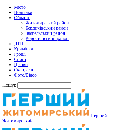
Місто
Політика
Область
Житомирський район
Бердичівський район
Звягельський район
Коростенський район
ДТП
Кримінал
Гроші
Спорт
Цікаво
Скандали
Фото/Відео
Пошук
Перший
Житомирський