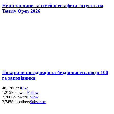
Нічні запливи та сімейні естафети готують на
Teteriv Open 2026
Покарали посадовців за бездіяльність щодо 100
га заповідника
48,178
Fans
Like
1,215
Followers
Follow
7,206
Followers
Follow
2,745
Subscribers
Subscribe