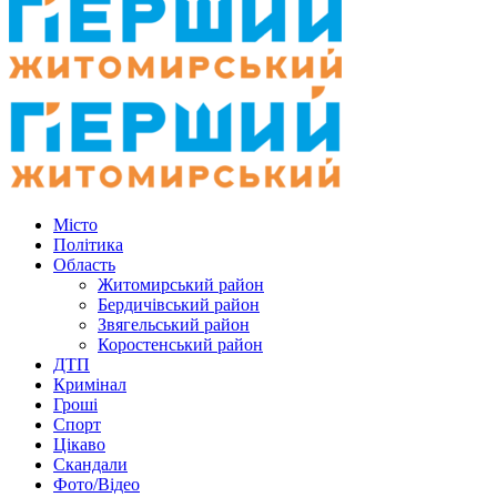
Місто
Політика
Область
Житомирський район
Бердичівський район
Звягельський район
Коростенський район
ДТП
Кримінал
Гроші
Спорт
Цікаво
Скандали
Фото/Відео