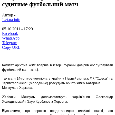
судитиме футбольний матч
Автор -
1.zt.ua info
-
05.10.2011 - 17:29
Facebook
WhatsApp
Telegram
Copy URL
Комітет арбітрів ФФУ вперше в історії України довірив обслуговувати
футбольний матч жінці.
Так матч 14-го туру чемпіонату країни у Першій лізі між ФК "Одеса" та
"Кримтеплицею" (Молодіжне) розсудить арбітр ФІФА Катерина
Монзуль з Харкова.
29-річній Монзуль допомагатимуть харків’янин Олександр
Холодинський і Заур Курбанов з Херсона.
Відзначимо, що першою представницею слабкої статті, яка