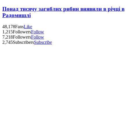
Понад тисячу загиблих рибин виявили в річці в
Радомишлі
48,178
Fans
Like
1,215
Followers
Follow
7,218
Followers
Follow
2,745
Subscribers
Subscribe