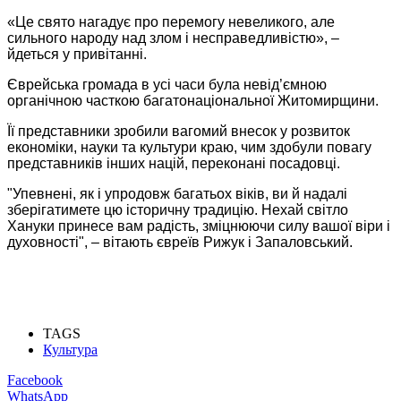
«Це свято нагадує про перемогу невеликого, але
сильного народу над злом і несправедливістю», –
йдеться у привітанні.
Єврейська громада в усі часи була невід’ємною
органічною часткою багатонаціональної Житомирщини.
Її представники зробили вагомий внесок у розвиток
економіки, науки та культури краю, чим здобули повагу
представників інших націй, переконані посадовці.
"Упевнені, як і упродовж багатьох віків, ви й надалі
зберігатимете цю історичну традицію. Нехай світло
Хануки принесе вам радість, зміцнюючи силу вашої віри і
духовності", – вітають євреїв Рижук і Запаловський.
TAGS
Культура
Facebook
WhatsApp