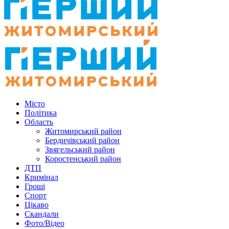
Місто
Політика
Область
Житомирський район
Бердичівський район
Звягельський район
Коростенський район
ДТП
Кримінал
Гроші
Спорт
Цікаво
Скандали
Фото/Відео