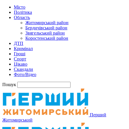
Місто
Політика
Область
Житомирський район
Бердичівський район
Звягельський район
Коростенський район
ДТП
Кримінал
Гроші
Спорт
Цікаво
Скандали
Фото/Відео
Пошук
Перший
Житомирський