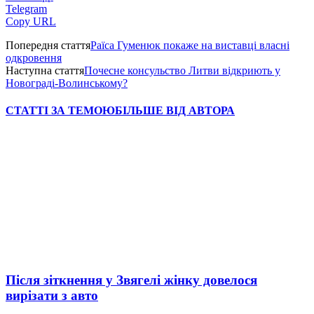
Telegram
Copy URL
Попередня стаття
Раїса Гуменюк покаже на виставці власні
одкровення
Наступна стаття
Почесне консульство Литви відкриють у
Новограді-Волинському?
СТАТТІ ЗА ТЕМОЮ
БІЛЬШЕ ВІД АВТОРА
Після зіткнення у Звягелі жінку довелося
вирізати з авто