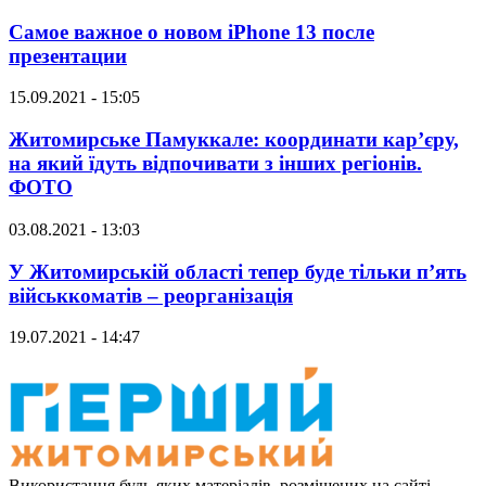
Самое важное о новом iPhone 13 после
презентации
15.09.2021 - 15:05
Житомирське Памуккале: координати кар’єру,
на який їдуть відпочивати з інших регіонів.
ФОТО
03.08.2021 - 13:03
У Житомирській області тепер буде тільки п’ять
військкоматів – реорганізація
19.07.2021 - 14:47
Використання будь-яких матеріалів, розміщених на сайті,