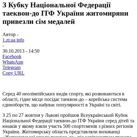
З Кубку Національної Федерації
таеквон-до ІТФ України житомиряни
привезли сім медалей
Автор -
1.zt.ua info
-
30.10.2013 - 14:50
Facebook
WhatsApp
Telegram
Copy URL
Серед 40 неолімпійських видів спорту, які розвиваються в
області, гідне місце посідає таеквон-до – корейська система
єдиноборств, що набуває популярності в Україні та світі.
З 25 по 27 жовтня у Львові пройшов Всеукраїнський Кубок
Національної Федерації таеквон-до ІТФ України серед дітей та
юнаків у якому взяли участь 500 спортсменів з різних регіонів
України. Житомирську область представляли вихованці