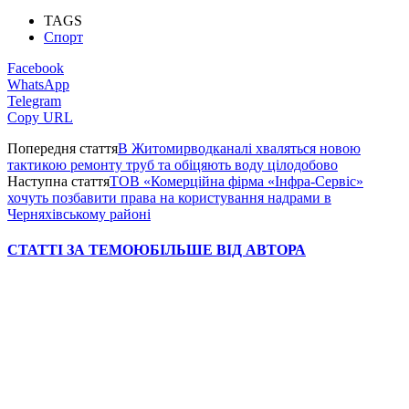
TAGS
Спорт
Facebook
WhatsApp
Telegram
Copy URL
Попередня стаття
В Житомирводканалі хваляться новою
тактикою ремонту труб та обіцяють воду цілодобово
Наступна стаття
ТОВ «Комерційна фірма «Інфра-Сервіс»
хочуть позбавити права на користування надрами в
Черняхівському районі
СТАТТІ ЗА ТЕМОЮ
БІЛЬШЕ ВІД АВТОРА