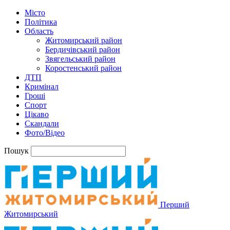
Місто
Політика
Область
Житомирський район
Бердичівський район
Звягельський район
Коростенський район
ДТП
Кримінал
Гроші
Спорт
Цікаво
Скандали
Фото/Відео
Пошук
Перший
Житомирський