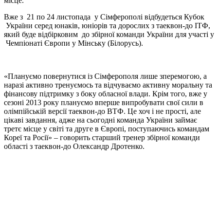
місце.
Вже з 21 по 24 листопада у Сімферополі відбудеться Кубок
України серед юнаків, юніорів та дорослих з таеквон-до ІТФ,
який буде відбірковим до збірної команди України для участі у
Чемпіонаті Європи у Мінську (Білорусь).
«Плануємо повернутися із Сімферополя лише зперемогою, а
наразі активно тренуємось та відчуваємо активну моральну та
фінансову підтримку з боку обласної влади. Крім того, вже у
сезоні 2013 року плануємо вперше випробувати свої сили в
олімпійській версії таеквон-до ВТФ. Це хоч і не прості, але
цікаві завдання, адже на сьогодні команда України займає
третє місце у світі та друге в Європі, поступаючись командам
Кореї та Росії» – говорить старший тренер збірної команди
області з таеквон-до Олександр Дротенко.