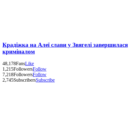
Крадіжка на Алеї слави у Звягелі завершилася
криміналом
48,178
Fans
Like
1,215
Followers
Follow
7,218
Followers
Follow
2,745
Subscribers
Subscribe