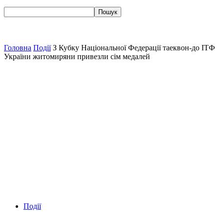
Головна
Події
З Кубку Національної Федерації таеквон-до ІТФ
України житомиряни привезли сім медалей
Події