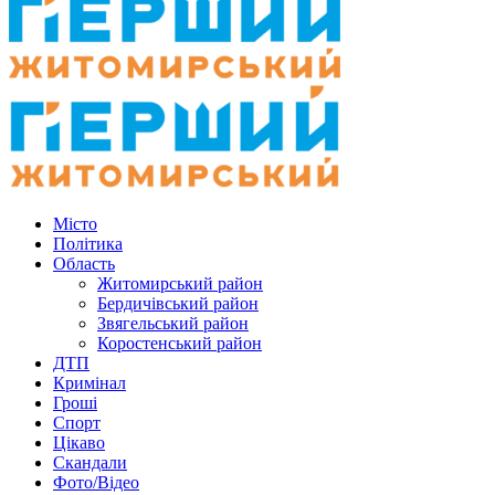
Місто
Політика
Область
Житомирський район
Бердичівський район
Звягельський район
Коростенський район
ДТП
Кримінал
Гроші
Спорт
Цікаво
Скандали
Фото/Відео