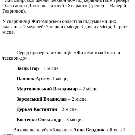
«Житомирської школи таеквон-до» під керівництвом тренера
Олександра Дротенка та клуб «Хваранг» (тренер – Валерій
Гаврилюк).
У скарбничці Житомирської області за підсумками цих
змагань – 7 медалей: 3 перших місця, 3 других місця, 1 третє
місце.
Серед призерів-вихованців «Житомирської школи
таеквон-до»:
Заєць Ігор
– 1 місце,
Павлюк Артем
-1 місце,
Мартиновський Володимир
– 2 місце,
Заремський Владислав
– 2 місце,
Деркач Костянтин
– 2 місце,
Костенко Олександр
– 3 місце.
Вихованка клубу «Хваранг»
Анна Бердник
зайняла 1