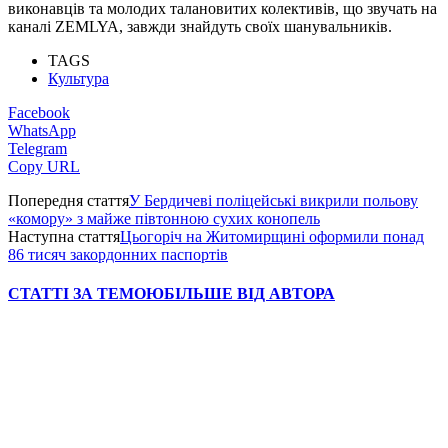
виконавців та молодих талановитих колективів, що звучать на
каналі ZEMLYA, завжди знайдуть своїх шанувальників.
TAGS
Культура
Facebook
WhatsApp
Telegram
Copy URL
Попередня стаття
У Бердичеві поліцейські викрили польову
«комору» з майже півтонною сухих конопель
Наступна стаття
Цьогоріч на Житомирщині оформили понад
86 тисяч закордонних паспортів
СТАТТІ ЗА ТЕМОЮ
БІЛЬШЕ ВІД АВТОРА