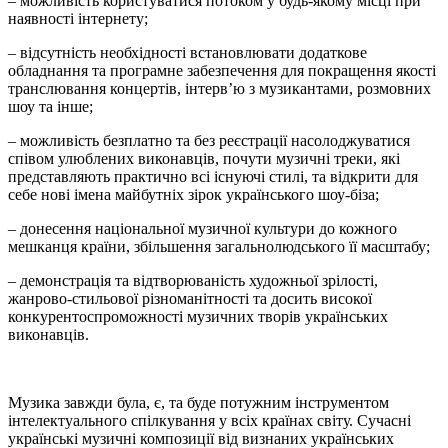
– можливість користуватися потоком у будь-якому місці при
наявності інтернету;
– відсутність необхідності встановлювати додаткове
обладнання та програмне забезпечення для покращення якості
транслювання концертів, інтерв’ю з музикантами, розмовних
шоу та інше;
– можливість безплатно та без реєстрації насолоджуватися
співом улюблених виконавців, почути музичні треки, які
представляють практично всі існуючі стилі, та відкрити для
себе нові імена майбутніх зірок українського шоу-біза;
– донесення національної музичної культури до кожного
мешканця країни, збільшення загальнолюдського її масштабу;
– демонстрація та відтворюваність художньої зрілості,
жанрово-стильової різноманітності та досить високої
конкурентоспроможності музичних творів українських
виконавців.
Музика завжди була, є, та буде потужним інструментом
інтелектуального спілкування у всіх країнах світу. Сучасні
українські музичні композиції від визнаних українських