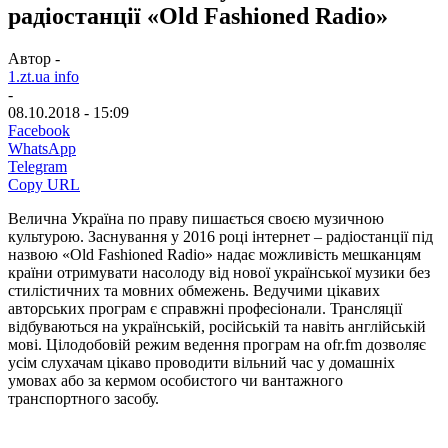
радіостанції «Old Fashioned Radio»
Автор -
1.zt.ua info
-
08.10.2018 - 15:09
Facebook
WhatsApp
Telegram
Copy URL
Велична Україна по праву пишається своєю музичною
культурою. Заснування у 2016 році інтернет – радіостанції під
назвою «Old Fashioned Radio» надає можливість мешканцям
країни отримувати насолоду від нової української музики без
стилістичних та мовних обмежень. Ведучими цікавих
авторських програм є справжні професіонали. Трансляції
відбуваються на українській, російській та навіть англійській
мові. Цілодобовій режим ведення програм на ofr.fm дозволяє
усім слухачам цікаво проводити вільний час у домашніх
умовах або за кермом особистого чи вантажного
транспортного засобу.