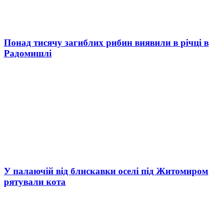
Понад тисячу загиблих рибин виявили в річці в
Радомишлі
У палаючій від блискавки оселі під Житомиром
рятували кота