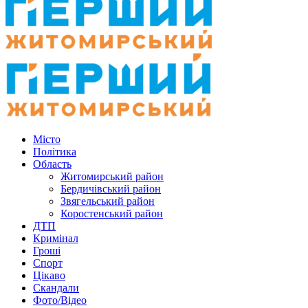
Місто
Політика
Область
Житомирський район
Бердичівський район
Звягельський район
Коростенський район
ДТП
Кримінал
Гроші
Спорт
Цікаво
Скандали
Фото/Відео