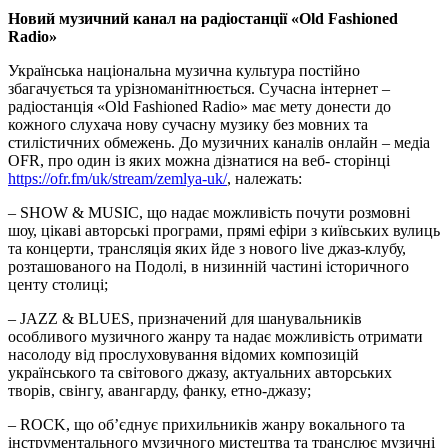
Новий музичний канал на радіостанції «Old Fashioned
Radio»
Українська національна музична культура постійно
збагачується та урізноманітнюється. Сучасна інтернет –
радіостанція «Old Fashioned Radio» має мету донести до
кожного слухача нову сучасну музику без мовних та
стилістичних обмежень. До музичних каналів онлайн – медіа
OFR, про один із яких можна дізнатися на веб- сторінці
https://ofr.fm/uk/stream/zemlya-uk/
, належать:
– SHOW & MUSIC, що надає можливість почути розмовні
шоу, цікаві авторські програми, прямі ефіри з київських вулиць
та концерти, трансляція яких йде з нового live джаз-клубу,
розташованого на Подолі, в низинній частині історичного
центу столиці;
– JAZZ & BLUES, призначений для шанувальників
особливого музичного жанру та надає можливість отримати
насолоду від прослуховування відомих композицій
українського та світового джазу, актуальних авторських
творів, свінгу, авангарду, фанку, етно-джазу;
– ROCK, що об’єднує прихильників жанру вокального та
інструментального музичного мистецтва та транслює музичні