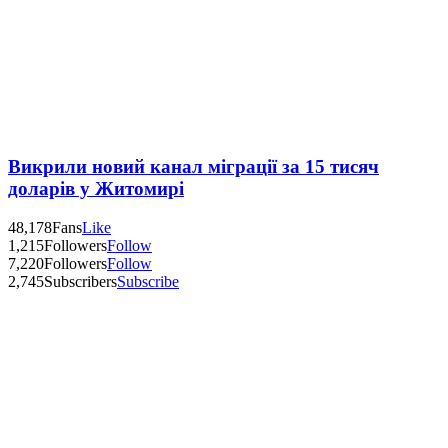
Викрили новий канал міграції за 15 тисяч
доларів у Житомирі
48,178
Fans
Like
1,215
Followers
Follow
7,220
Followers
Follow
2,745
Subscribers
Subscribe