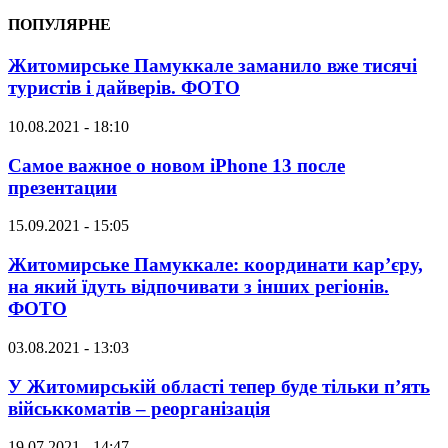
ПОПУЛЯРНЕ
Житомирське Памуккале заманило вже тисячі
туристів і дайверів. ФОТО
10.08.2021 - 18:10
Самое важное о новом iPhone 13 после
презентации
15.09.2021 - 15:05
Житомирське Памуккале: координати кар’єру,
на який їдуть відпочивати з інших регіонів.
ФОТО
03.08.2021 - 13:03
У Житомирській області тепер буде тільки п’ять
військкоматів – реорганізація
19.07.2021 - 14:47