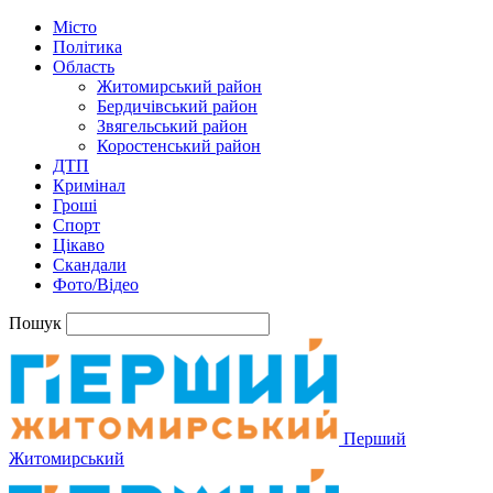
Місто
Політика
Область
Житомирський район
Бердичівський район
Звягельський район
Коростенський район
ДТП
Кримінал
Гроші
Спорт
Цікаво
Скандали
Фото/Відео
Пошук
Перший
Житомирський