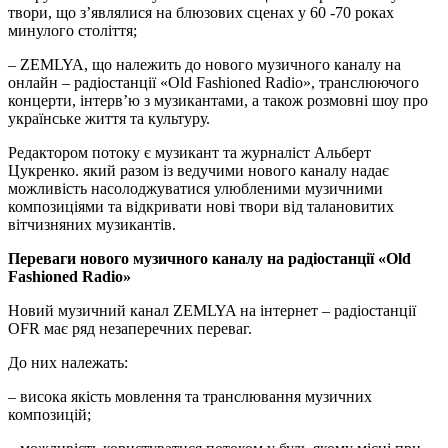
твори, що з’являлися на блюзових сценах у 60 -70 роках
минулого століття;
– ZEMLYA, що належить до нового музичного каналу на
онлайн – радіостанції «Old Fashioned Radio», транслюючого
концерти, інтерв’ю з музикантами, а також розмовні шоу про
українське життя та культуру.
Редактором потоку є музикант та журналіст Альберт
Цукренко. який разом із ведучими нового каналу надає
можливість насолоджуватися улюбленими музичними
композиціями та відкривати нові твори від талановитих
вітчизняних музикантів.
Переваги нового музичного каналу на радіостанції «Old
Fashioned Radio»
Новий музичний канал ZEMLYA на інтернет – радіостанції
OFR має ряд незаперечних переваг.
До них належать:
– висока якість мовлення та транслювання музичних
композицій;