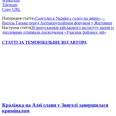
WhatsApp
Telegram
Copy URL
Попередня стаття
«Сьогодні в Україні є голод на зміни», –
Василь Гацько перед Антикорупційним форумом у Житомирі
Наступна стаття
30 випускників військового інституту разом із
дипломами отримали посвідчення «Учасник бойових дій»
СТАТТІ ЗА ТЕМОЮ
БІЛЬШЕ ВІД АВТОРА
Крадіжка на Алеї слави у Звягелі завершилася
криміналом