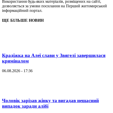
Використання будь-яких матеріалів, розміщених на сайті,
дозволяється за умови посилання на Перший житомирський
інформаційний портал.
ЩЕ БІЛЬШЕ НОВИН
Крадіжка на Алеї слави у Звягелі завершилася
криміналом
06.08.2026 - 17:36
Чоловік зарізав жінку та вигадав нещасний
випадок заради алібі