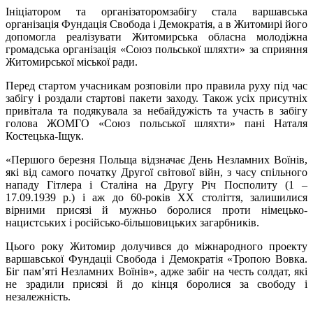
Ініціатором та організаторомзабігу стала варшавська
організація Фундація Свобода і Демократія, а в Житомирі його
допомогла реалізувати Житомирська обласна молодіжна
громадська організація «Союз польської шляхти» за сприяння
Житомирської міської ради.
Перед стартом учасникам розповіли про правила руху під час
забігу і роздали стартові пакети заходу. Також усіх присутніх
привітала та подякувала за небайдужість та участь в забігу
голова ЖОМГО «Союз польської шляхти» пані Наталя
Костецька-Іщук.
«Першого березня Польща відзначає День Незламних Воїнів,
які від самого початку Другої світової війн, з часу спільного
нападу Гітлера і Сталіна на Другу Річ Посполиту (1 –
17.09.1939 р.) і аж до 60-років ХХ століття, залишилися
вірними присязі й мужньо боролися проти німецько-
нацистських і російсько-більшовицьких загарбників.
Цього року Житомир долучився до міжнародного проекту
варшавської Фундаціі Свобода і Демократія «Тропою Вовка.
Біг пам’яті Незламних Воїнів», адже забіг на честь солдат, які
не зрадили присязі й до кінця боролися за свободу і
незалежність.