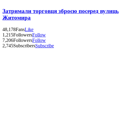
Затримали торговця зброєю посеред вулиць
Житомира
48,178
Fans
Like
1,215
Followers
Follow
7,206
Followers
Follow
2,745
Subscribers
Subscribe