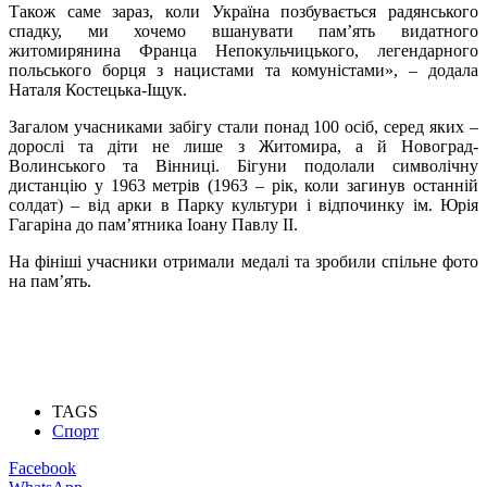
Також саме зараз, коли Україна позбувається радянського
спадку, ми хочемо вшанувати пам’ять видатного
житомирянина Франца Непокульчицького, легендарного
польського борця з нацистами та комуністами», – додала
Наталя Костецька-Іщук.
Загалом учасниками забігу стали понад 100 осіб, серед яких –
дорослі та діти не лише з Житомира, а й Новоград-
Волинського та Вінниці. Бігуни подолали символічну
дистанцію у 1963 метрів (1963 – рік, коли загинув останній
солдат) – від арки в Парку культури і відпочинку ім. Юрія
Гагаріна до пам’ятника Іоану Павлу ІІ.
На фініші учасники отримали медалі та зробили спільне фото
на пам’ять.
TAGS
Спорт
Facebook