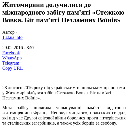
Житомиряни долучилися до
міжнародного забігу пам’яті «Стежкою
Вовка. Біг пам’яті Незламних Воїнів»
Автор -
1.zt.ua info
-
29.02.2016 - 8:57
Facebook
WhatsApp
Telegram
Copy URL
28 лютого 2016 року під українським та польським прапорами
у Житомирі відбувся забіг «Стежкою Вовка. Біг пам’яті
Незламних Воїнів».
Мета забігу полягала увшануванні пам’яті видатного
житомирянина Франца Непокульчицького, польських солдат,
які під час Другої світової війни боролися проти гітлерівських
та сталінських загарбників, а також усіх борців за свободу.