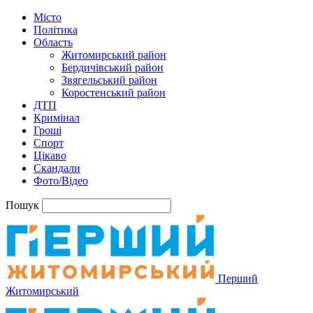
Місто
Політика
Область
Житомирський район
Бердичівський район
Звягельський район
Коростенський район
ДТП
Кримінал
Гроші
Спорт
Цікаво
Скандали
Фото/Відео
Пошук
Перший
Житомирський