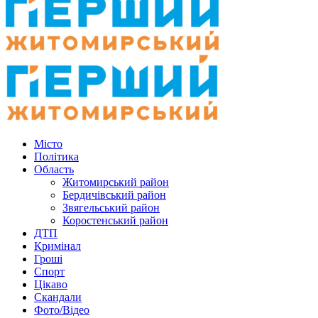
Місто
Політика
Область
Житомирський район
Бердичівський район
Звягельський район
Коростенський район
ДТП
Кримінал
Гроші
Спорт
Цікаво
Скандали
Фото/Відео