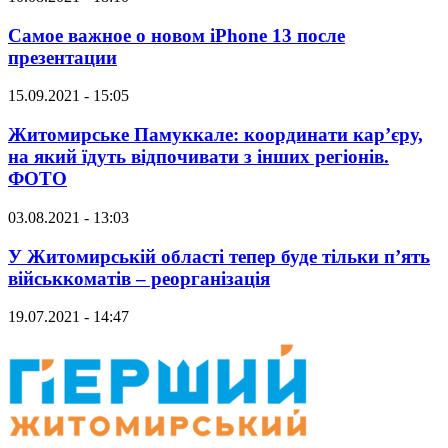
Самое важное о новом iPhone 13 после
презентации
15.09.2021 - 15:05
Житомирське Памуккале: координати кар’єру,
на який їдуть відпочивати з інших регіонів.
ФОТО
03.08.2021 - 13:03
У Житомирській області тепер буде тільки п’ять
військкоматів – реорганізація
19.07.2021 - 14:47