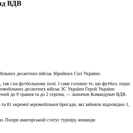
анд ВДВ
обільних десантних військ Збройних Сил України.
 так і на футбольному полі. І саме головне те, що футбол, перш
комобільних десантних військ ЗС України Герой України
ений до 9 травня та до 2 серпня, — зазначив Командувач ВДВ.
 81 окремої аеромобільної бригади, які зайняли відповідно 1,
и. Попри аматорський статус турніру, команди