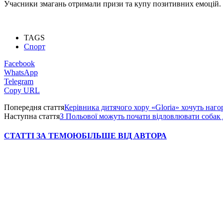
Учасники змагань отримали призи та купу позитивних емоцій.
TAGS
Спорт
Facebook
WhatsApp
Telegram
Copy URL
Попередня стаття
Керівника дитячого хору «Gloria» хочуть наго
Наступна стаття
З Польової можуть почати відловлювати собак 
СТАТТІ ЗА ТЕМОЮ
БІЛЬШЕ ВІД АВТОРА