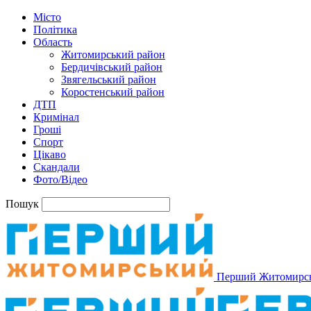
Місто
Політика
Область
Житомирський район
Бердичівський район
Звягельський район
Коростенський район
ДТП
Кримінал
Гроші
Спорт
Цікаво
Скандали
Фото/Відео
Пошук
Перший Житомирс