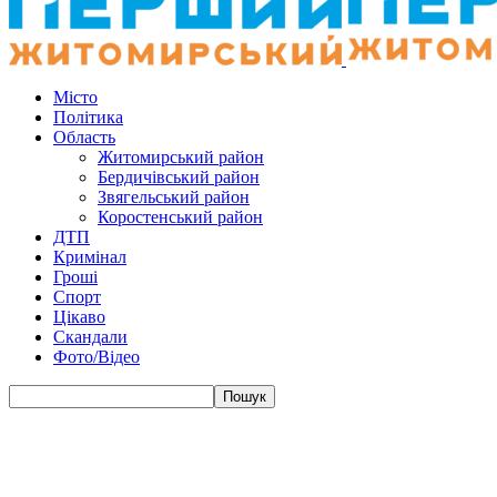
Місто
Політика
Область
Житомирський район
Бердичівський район
Звягельський район
Коростенський район
ДТП
Кримінал
Гроші
Спорт
Цікаво
Скандали
Фото/Відео