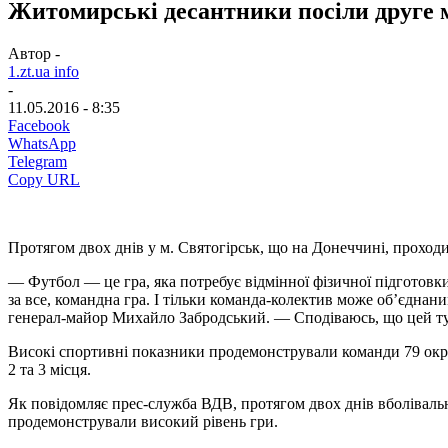
Житомирські десантники посіли друге м
Автор -
1.zt.ua info
-
11.05.2016 - 8:35
Facebook
WhatsApp
Telegram
Copy URL
Протягом двох днів у м. Святогірськ, що на Донеччині, проход
— Футбол — це гра, яка потребує відмінної фізичної підготовки
за все, командна гра. І тільки команда-колектив може об’єдн
генерал-майор Михайло Забродський. — Сподіваюсь, що цей турн
Високі спортивні показники продемонстрували команди 79 окрем
2 та 3 місця.
Як повідомляє прес-служба ВДВ, протягом двох днів вболівальн
продемонстрували високий рівень гри.