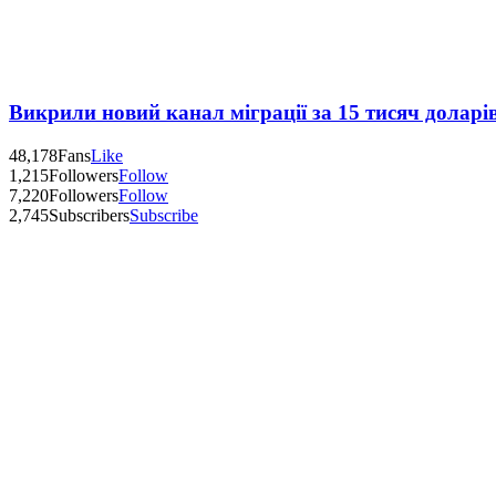
Викрили новий канал міграції за 15 тисяч доларі
48,178
Fans
Like
1,215
Followers
Follow
7,220
Followers
Follow
2,745
Subscribers
Subscribe