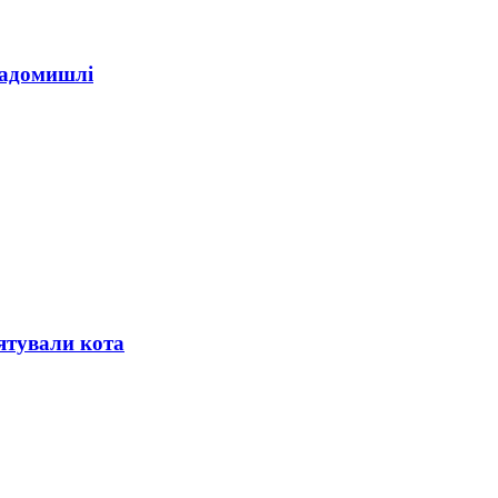
Радомишлі
ятували кота