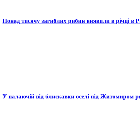
Понад тисячу загиблих рибин виявили в річці в 
У палаючій від блискавки оселі під Житомиром р