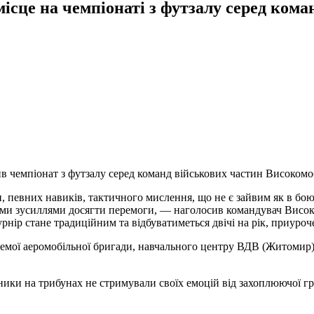
ісце на чемпіонаті з футзалу серед ком
ив чемпіонат з футзалу серед команд військових частин Високом
, певних навиків, тактичного мислення, що не є зайвим як в бою,
аними зусиллями досягти перемоги, — наголосив командувач Висо
ір стане традиційним та відбуватиметься двічі на рік, приуроч
ої аеромобільної бригади, навчального центру ВДВ (Житомир) та
ики на трибунах не стримували своїх емоцій від захоплюючої гр