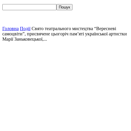
Головна
Події
Свято театрального мистецтва “Вересневі
самоцвіти”, присвячене цьогоріч пам’яті української артистки
Марії Заньковецької,...