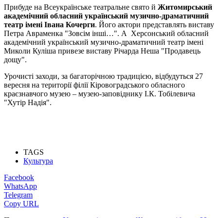
Прибуде на Всеукраїнське театральне свято й
Житомирський
академічний обласний український музично-драматичний
театр імені Івана Кочерги
. Його актори представлять виставу
Петра Авраменка "Зовсім інші…". А Херсонський обласний
академічний український музично-драматичний театр імені
Миколи Куліша привезе виставу Річарда Неша "Продавець
дощу".
Урочисті заходи, за багаторічною традицією, відбудуться 27
вересня на території філії Кіровоградського обласного
краєзнавчого музею – музею-заповіднику І.К. Тобілевича
"Хутір Надія".
TAGS
Культура
Facebook
WhatsApp
Telegram
Copy URL