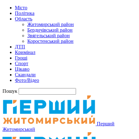
Місто
Політика
Область
Житомирський район
Бердичівський район
Звягельський район
Коростенський район
ДТП
Кримінал
Гроші
Спорт
Цікаво
Скандали
Фото/Відео
Пошук
Перший
Житомирський