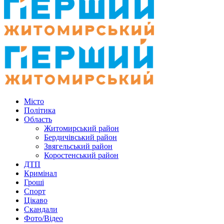
Місто
Політика
Область
Житомирський район
Бердичівський район
Звягельський район
Коростенський район
ДТП
Кримінал
Гроші
Спорт
Цікаво
Скандали
Фото/Відео