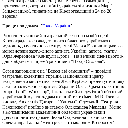
Свято театрального мистецтва "Вересневі самоцвіти",
присвячене цьогоріч пам’яті української артистки Марії
Заньковецької, триватиме на Кіровоградщині з 24 по 28
вересня.
Про це повідомляє "
Голос України
".
Розпочнеться новий театральний сезон на малій сцені
Кіровоградського академічного обласного українського
музично-драматичного театру імені Марка Кропивницького з
моновистави заслуженого артиста України, актора театру
Юрія Жеребцова "Канікули Кропа". На великій сцені цього ж
дня відбудеться і прем’єра вистави "Назар Стодоля".
Серед запрошених на "Вересневі самоцвіти" – провідні
театральні колективи України. Національний центр
театрального мистецтва імені Леся Курбаса презентує виставу-
лекцію заслуженого артиста України Олега Драча з креативної
імпровізації "Workshop", Полтавський академічний обласний
український музично-драматичний театр імені М.В. Гоголя –
виставу Авксентія Цагарелі "Ханума". Одеський "Театр на
Нежинской" приїде з виставою Олександра Марданя "Меню",
а Коломийський академічний обласний український
драматичний театр імені Івана Озаркевича – з виставою
Олександра Галіна "Нічні розваги з молодим Козерогом".