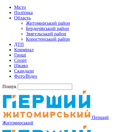
Місто
Політика
Область
Житомирський район
Бердичівський район
Звягельський район
Коростенський район
ДТП
Кримінал
Гроші
Спорт
Цікаво
Скандали
Фото/Відео
Пошук
Перший
Житомирський