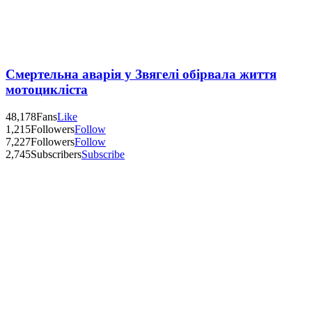
Смертельна аварія у Звягелі обірвала життя
мотоцикліста
48,178
Fans
Like
1,215
Followers
Follow
7,227
Followers
Follow
2,745
Subscribers
Subscribe