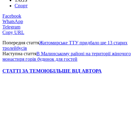
TAGS
Спорт
Facebook
WhatsApp
Telegram
Copy URL
Попередня стаття
Житомирське ТТУ придбало ще 13 старих
тролейбусів
Наступна стаття
В Малинському районі на території жіночого
монастиря горів будинок для гостей
СТАТТІ ЗА ТЕМОЮ
БІЛЬШЕ ВІД АВТОРА