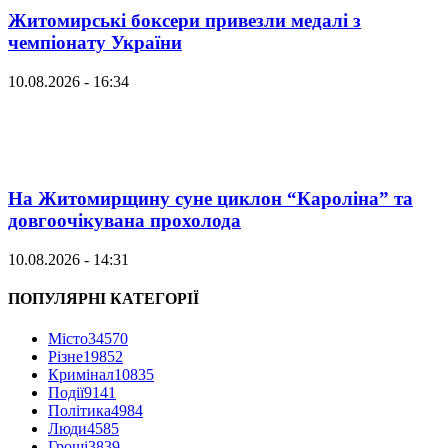
Житомирські боксери привезли медалі з
чемпіонату України
10.08.2026 - 16:34
На Житомирщину суне циклон “Кароліна” та
довгоочікувана прохолода
10.08.2026 - 14:31
ПОПУЛЯРНІ КАТЕГОРІЇ
Місто
34570
Різне
19852
Кримінал
10835
Події
9141
Політика
4984
Люди
4585
Гроші
3839