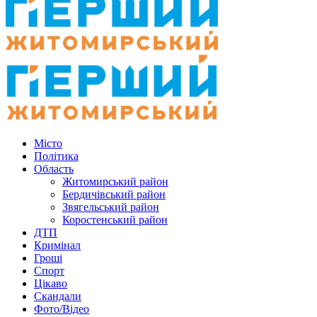
Місто
Політика
Область
Житомирський район
Бердичівський район
Звягельський район
Коростенський район
ДТП
Кримінал
Гроші
Спорт
Цікаво
Скандали
Фото/Відео