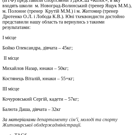
(ВТФ) представили спортсмени з ДЮСШ «Колос», в яку
входять школи м. Новоград-Волинський (тренер Ящук М.М.),
м. Полонне (тренер Крутій М.М.) і м. Житомир (тренер
Дротенко О.Л. і Лобода К.В.). Юні тхеквондисти достойно
представили нашу область та вернулись з такими
результатами:
І місце
Бойко Олександра, дівчата – 45кг;
ІІ місце
Михайлов Назар, юнаки – 50кг;
Костянець Віталій, юнаки – 55+кг;
ІІІ місце
Кочуровський Сергій, кадети – 57кг;
Балюта Даша, дівчата – 32кг
За матеріалами
департаменту сім’ї, молоді та спорту
Житомирської облдержадміністрації.