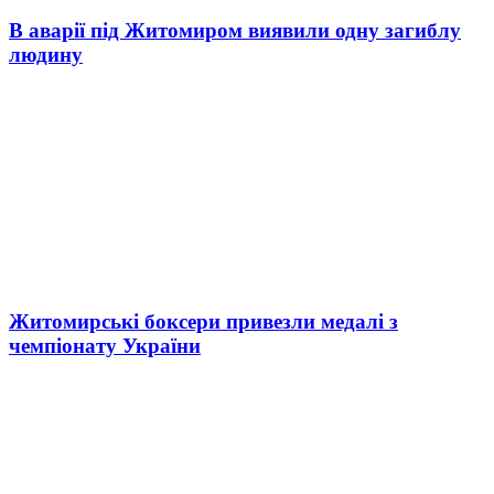
В аварії під Житомиром виявили одну загиблу
людину
Житомирські боксери привезли медалі з
чемпіонату України