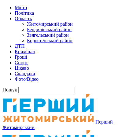
Місто
Політика
Область
Житомирський район
Бердичівський район
Звягельський район
Коростенський район
ДТП
Кримінал
Гроші
Спорт
Цікаво
Скандали
Фото/Відео
Пошук
Перший
Житомирський