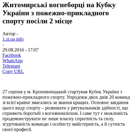
Житомирські вогнеборці на Кубку
України з пожежно-прикладного
спорту посіли 2 місце
Автор -
1.zt.ua info
-
29.08.2016 - 17:07
Facebook
WhatsApp
Telegram
Copy URL
27 серпня у м. Кропивницький стартував Кубок України з
пожежно-прикладного спорту. Упродовж двох днів 20 команд
зі всієї країни змагались за звання кращих. Основне завдання
цього виду спорту – розвивати у рятувальників здібності, що
сприяють боротьбі з вогнянимлихом. І саме тут є можливість
продемонструвати не лише власну спритність та силу,
згуртованість команди і особисту майстерність, а й сутність
своєї професії.