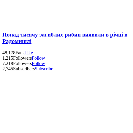
Понад тисячу загиблих рибин виявили в річці в
Радомишлі
48,178
Fans
Like
1,215
Followers
Follow
7,218
Followers
Follow
2,745
Subscribers
Subscribe