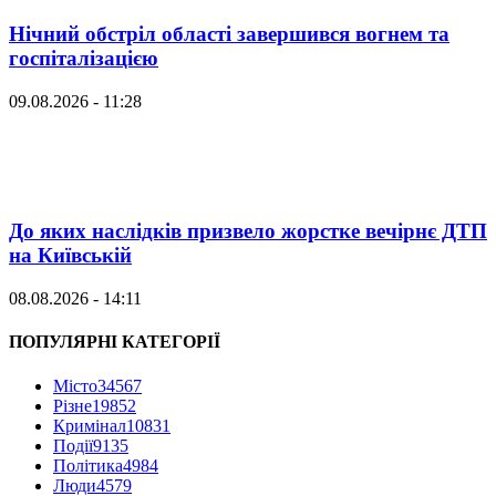
Нічний обстріл області завершився вогнем та
госпіталізацією
09.08.2026 - 11:28
До яких наслідків призвело жорстке вечірнє ДТП
на Київській
08.08.2026 - 14:11
ПОПУЛЯРНІ КАТЕГОРІЇ
Місто
34567
Різне
19852
Кримінал
10831
Події
9135
Політика
4984
Люди
4579