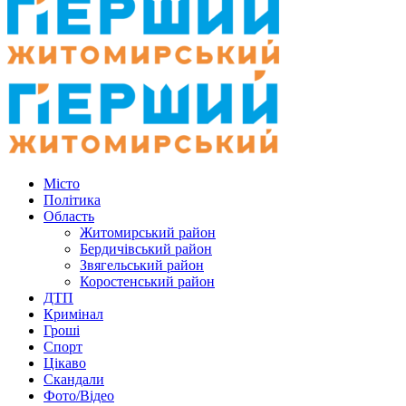
Місто
Політика
Область
Житомирський район
Бердичівський район
Звягельський район
Коростенський район
ДТП
Кримінал
Гроші
Спорт
Цікаво
Скандали
Фото/Відео