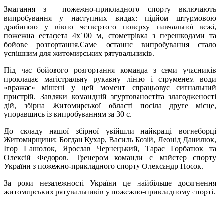
Змагання з пожежно-прикладного спорту включають
випробування у наступних видах: підйом штурмовою
драбиною у вікно четвертого поверху навчальної вежі,
пожежна естафета 4х100 м, стометрівка з перешкодами та
бойове розгортання.Саме останнє випробування стало
успішним для житомирських рятувальників.
Під час бойового розгортання команда з семи учасників
прокладає магістральну рукавну лінію і струменем води
«вражає» мішені у цей момент спрацьовує сигнальний
пристрій. Завдяки командній згуртованостіта злагодженості
дій, збірна Житомирської області посіла друге місце,
упоравшись із випробуванням за 30 с.
До складу нашої збірної увійшли найкращі вогнеборці
Житомирщини: Богдан Кухар, Василь Козій, Леонід Данилюк,
Ігор Пашолок, Ярослав Чернецький, Тарас Горбатюк та
Олексій Федоров. Тренером команди є майстер спорту
України з пожежно-прикладного спорту Олександр Носок.
За роки незалежності України це найбільше досягнення
житомирських рятувальників у пожежно-прикладному спорті.