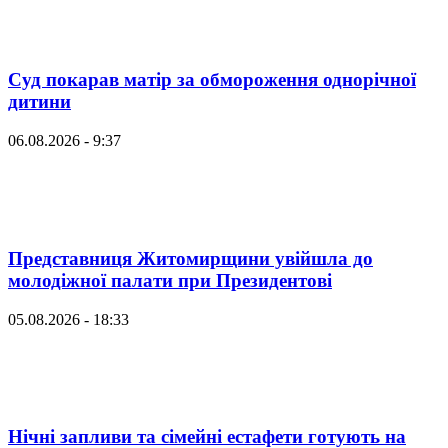
Суд покарав матір за обмороження однорічної
дитини
06.08.2026 - 9:37
Представниця Житомирщини увійшла до
молодіжної палати при Президентові
05.08.2026 - 18:33
Нічні запливи та сімейні естафети готують на