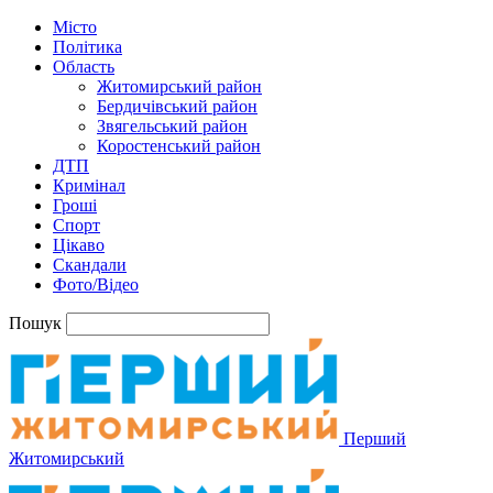
Місто
Політика
Область
Житомирський район
Бердичівський район
Звягельський район
Коростенський район
ДТП
Кримінал
Гроші
Спорт
Цікаво
Скандали
Фото/Відео
Пошук
Перший
Житомирський