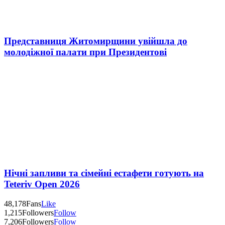
Представниця Житомирщини увійшла до
молодіжної палати при Президентові
Нічні запливи та сімейні естафети готують на
Teteriv Open 2026
48,178
Fans
Like
1,215
Followers
Follow
7,206
Followers
Follow