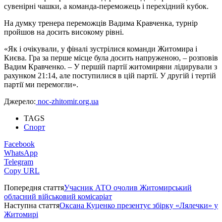
сувенірні чашки, а команда-переможець і перехідний кубок.
На думку тренера переможців Вадима Кравченка, турнір
пройшов на досить високому рівні.
«Як і очікували, у фіналі зустрілися команди Житомира і
Києва. Гра за перше місце була досить напруженою, – розповів
Вадим Кравченко. – У першій партії житомиряни лідирували з
рахунком 21:14, але поступилися в цій партії. У другій і тертій
партії ми перемогли».
Джерело:
noc-zhitomir.org.ua
TAGS
Спорт
Facebook
WhatsApp
Telegram
Copy URL
Попередня стаття
Учасник АТО очолив Житомирський
обласний військовий комісаріат
Наступна стаття
Оксана Куценко презентує збірку «Лялечки» у
Житомирі