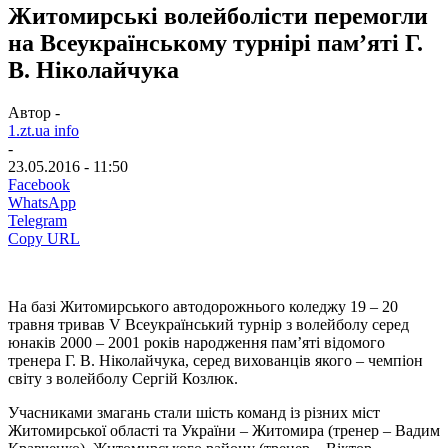
Житомирські волейболісти перемогли
на Всеукраїнському турнірі пам’яті Г.
В. Ніколайчука
Автор -
1.zt.ua info
-
23.05.2016 - 11:50
Facebook
WhatsApp
Telegram
Copy URL
На базі Житомирського автодорожнього коледжу 19 – 20
травня тривав V Всеукраїнський турнір з волейболу серед
юнаків 2000 – 2001 років народження пам’яті відомого
тренера Г. В. Ніколайчука, серед вихованців якого – чемпіон
світу з волейболу Сергій Козлюк.
Учасниками змагань стали шість команд із різних міст
Житомирської області та України – Житомира (тренер – Вадим