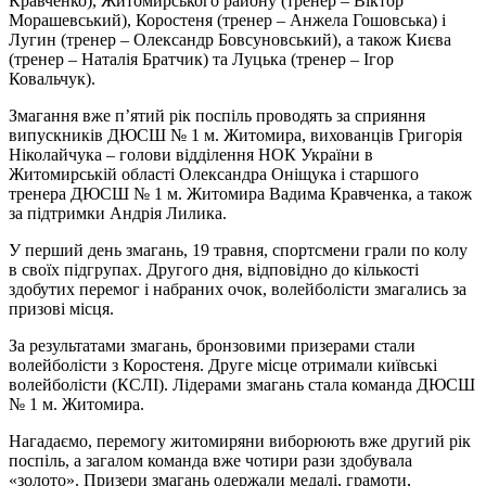
Кравченко), Житомирського району (тренер – Віктор
Морашевський), Коростеня (тренер – Анжела Гошовська) і
Лугин (тренер – Олександр Бовсуновський), а також Києва
(тренер – Наталія Братчик) та Луцька (тренер – Ігор
Ковальчук).
Змагання вже п’ятий рік поспіль проводять за сприяння
випускників ДЮСШ № 1 м. Житомира, вихованців Григорія
Ніколайчука – голови відділення НОК України в
Житомирській області Олександра Оніщука і старшого
тренера ДЮСШ № 1 м. Житомира Вадима Кравченка, а також
за підтримки Андрія Лилика.
У перший день змагань, 19 травня, спортсмени грали по колу
в своїх підгрупах. Другого дня, відповідно до кількості
здобутих перемог і набраних очок, волейболісти змагались за
призові місця.
За результатами змагань, бронзовими призерами стали
волейболісти з Коростеня. Друге місце отримали київські
волейболісти (КСЛІ). Лідерами змагань стала команда ДЮСШ
№ 1 м. Житомира.
Нагадаємо, перемогу житомиряни виборюють вже другий рік
поспіль, а загалом команда вже чотири рази здобувала
«золото». Призери змагань одержали медалі, грамоти,