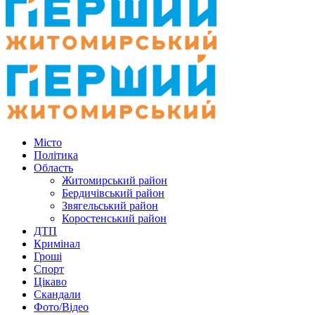
Місто
Політика
Область
Житомирський район
Бердичівський район
Звягельський район
Коростенський район
ДТП
Кримінал
Гроші
Спорт
Цікаво
Скандали
Фото/Відео