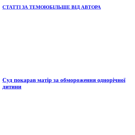
СТАТТІ ЗА ТЕМОЮ
БІЛЬШЕ ВІД АВТОРА
Суд покарав матір за обмороження однорічної
дитини