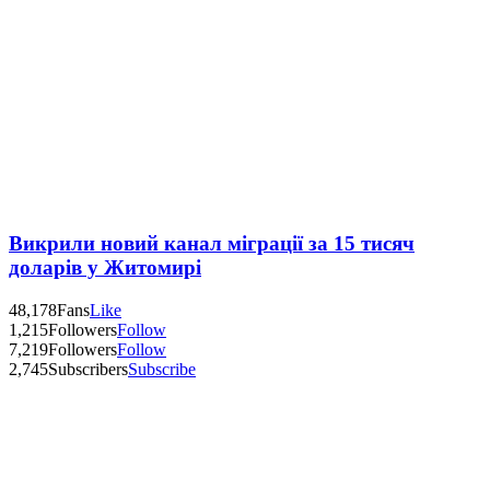
Викрили новий канал міграції за 15 тисяч
доларів у Житомирі
48,178
Fans
Like
1,215
Followers
Follow
7,219
Followers
Follow
2,745
Subscribers
Subscribe