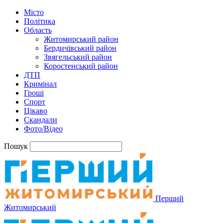
Місто
Політика
Область
Житомирський район
Бердичівський район
Звягельський район
Коростенський район
ДТП
Кримінал
Гроші
Спорт
Цікаво
Скандали
Фото/Відео
Пошук
Перший
Житомирський