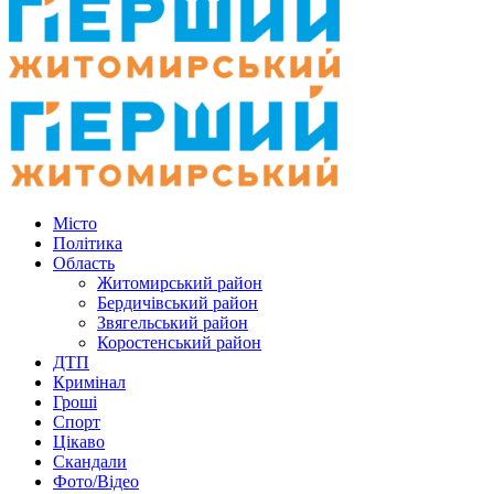
Місто
Політика
Область
Житомирський район
Бердичівський район
Звягельський район
Коростенський район
ДТП
Кримінал
Гроші
Спорт
Цікаво
Скандали
Фото/Відео