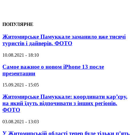
ПОПУЛЯРНЕ
Житомирське Памуккале заманило вже тисячі
туристів і дайверів. ФОТО
10.08.2021 - 18:10
Самое важное о новом iPhone 13 после
презентации
15.09.2021 - 15:05
Житомирське Памуккале: координати кар’єру,
на який їдуть відпочивати з інших регіонів.
ФОТО
03.08.2021 - 13:03
У Житомирській області тепер буде тільки п’ять