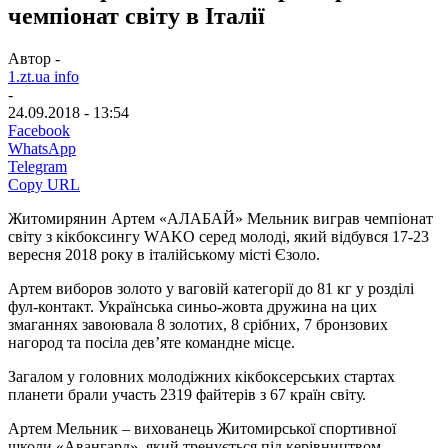
чемпіонат світу в Італії
Автор -
1.zt.ua info
-
24.09.2018 - 13:54
Facebook
WhatsApp
Telegram
Copy URL
Житомирянин Артем «АЛАБАЙ» Мельник виграв чемпіонат
світу з кікбоксингу WАKО серед молоді, який відбувся 17-23
вересня 2018 року в італійському місті Єзоло.
Артем виборов золото у ваговій категорії до 81 кг у розділі
фул-контакт. Українська синьо-жовта дружина на цих
змаганнях завоювала 8 золотих, 8 срібних, 7 бронзових
нагород та посіла дев’яте командне місце.
Загалом у головних молодіжних кікбоксерських стартах
планети брали участь 2319 файтерів з 67 країн світу.
Артем Мельник – вихованець Житомирської спортивної
школи «Авангард», який тренується під керівництвом