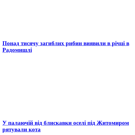
Понад тисячу загиблих рибин виявили в річці в
Радомишлі
У палаючій від блискавки оселі під Житомиром
рятували кота