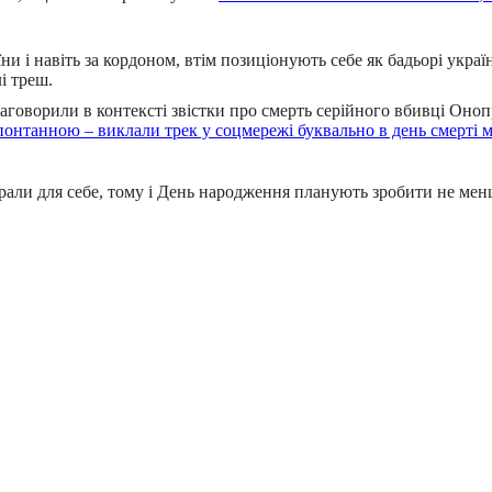
 і навіть за кордоном, втім позиціонують себе як бадьорі україн
і треш.
аговорили в контексті звістки про смерть серійного вбивці Оноп
онтанною – виклали трек у соцмережі буквально в день смерті м
брали для себе, тому і День народження планують зробити не мен