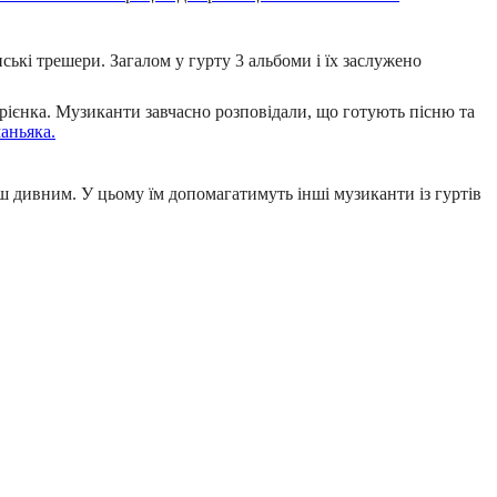
ські трешери. Загалом у гурту 3 альбоми і їх заслужено
рієнка. Музиканти завчасно розповідали, що готують пісню та
аньяка.
ш дивним. У цьому їм допомагатимуть інші музиканти із гуртів