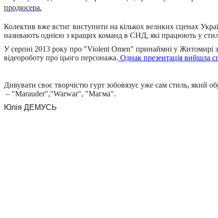
продюсера.
Колектив вже встиг виступити на кількох великих сценах України
називають однією з кращих команд в СНД, які працюють у стил
У серпні 2013 року про "Violent Omen" принаймні у Житомирі з
відеороботу про цього персонажа.
Однак презентація вийшла сп
Дивувати своє творчістю гурт зобовязує уже сам стиль, який о
–
"Marauder","
Warwar", "Магма".
Юлія ДЕМУСЬ