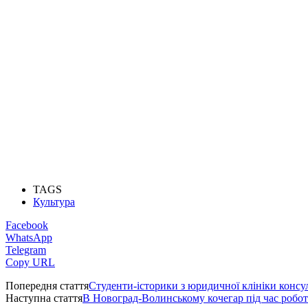
TAGS
Культура
Facebook
WhatsApp
Telegram
Copy URL
Попередня стаття
Студенти-історики з юридичної клініки конс
Наступна стаття
В Новоград-Волинському кочегар під час робот