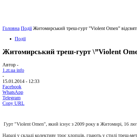
Головна
Події
Житомирський треш-гурт ”Violent Omen” відсвятк
Події
Житомирський треш-гурт \”Violent Omen
Автор -
1.zt.ua info
-
15.01.2014 - 12:33
Facebook
WhatsApp
Telegram
Copy URL
Гурт "Violent Omen", який існує з 2009 року в Житомирі, 16 лю
Наразі у складі колективу троє хлопців, грають у стилі треш-мет