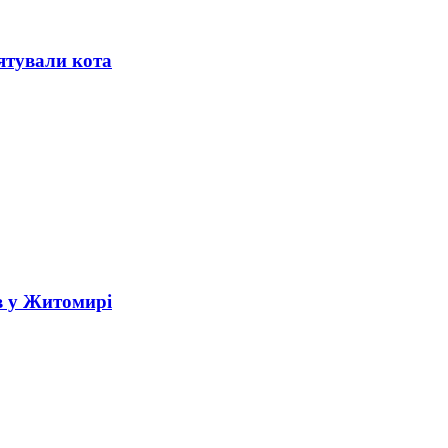
ятували кота
в у Житомирі