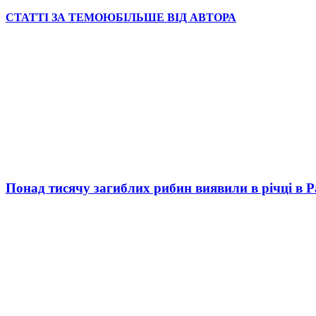
СТАТТІ ЗА ТЕМОЮ
БІЛЬШЕ ВІД АВТОРА
Понад тисячу загиблих рибин виявили в річці в 