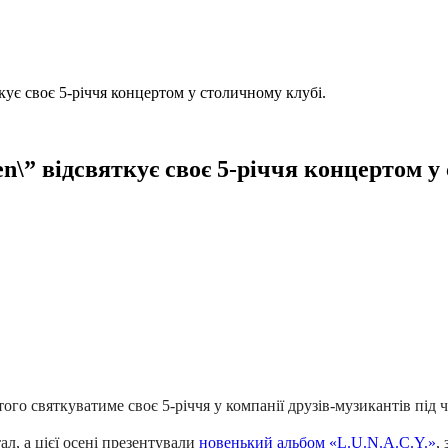
ує своє 5-річчя концертом у столичному клубі.
\” відсвяткує своє 5-річчя концертом у 
того святкуватиме своє 5-річчя у компанії друзів-музикантів під 
ал, а цієї осені презентували
новенький альбом
«L.U.N.A.C.Y.»
,