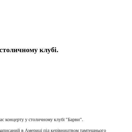
столичному клубі.
час концерту у столичному клубі "Барви".
 записаний в Америці під керівництвом тамтешнього