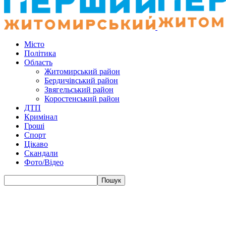
Місто
Політика
Область
Житомирський район
Бердичівський район
Звягельський район
Коростенський район
ДТП
Кримінал
Гроші
Спорт
Цікаво
Скандали
Фото/Відео