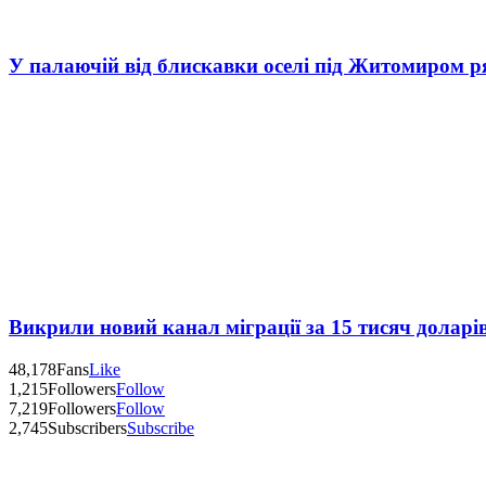
У палаючій від блискавки оселі під Житомиром р
Викрили новий канал міграції за 15 тисяч доларі
48,178
Fans
Like
1,215
Followers
Follow
7,219
Followers
Follow
2,745
Subscribers
Subscribe