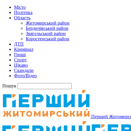
Місто
Політика
Область
Житомирський район
Бердичівський район
Звягельський район
Коростенський район
ДТП
Кримінал
Гроші
Спорт
Цікаво
Скандали
Фото/Відео
Пошук
Перший Житомирс