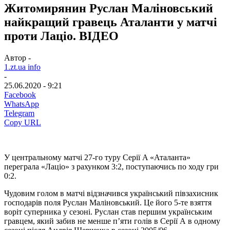
Житомирянин Руслан Маліновський
найкращий гравець Аталанти у матчі
проти Лаціо. ВІДЕО
Автор -
1.zt.ua info
-
25.06.2020 - 9:21
Facebook
WhatsApp
Telegram
Copy URL
У центральному матчі 27-го туру Серії A «Аталанта»
переграла «Лаціо» з рахунком 3:2, поступаючись по ходу гри
0:2.
Чудовим голом в матчі відзначився український півзахисник
господарів поля Руслан Маліновський. Це його 5-те взяття
воріт суперника у сезоні. Руслан став першим українським
гравцем, який забив не менше п’яти голів в Серії А в одному