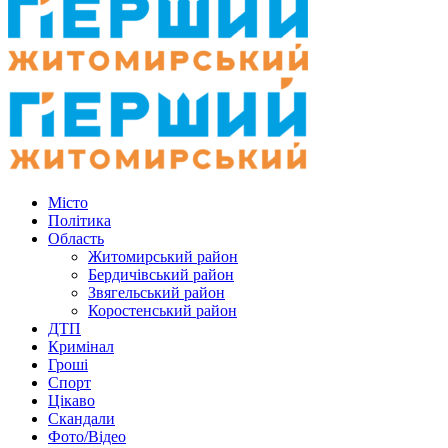
Місто
Політика
Область
Житомирський район
Бердичівський район
Звягельський район
Коростенський район
ДТП
Кримінал
Гроші
Спорт
Цікаво
Скандали
Фото/Відео