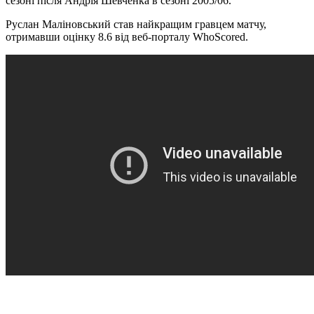
сезоні після Андрія Шевченка в сезоні 2005/06.
Руслан Маліновський став найкращим гравцем матчу,
отримавши оцінку 8.6 від веб-порталу WhoScored.