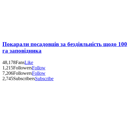
Покарали посадовців за бездіяльність щодо 100
га заповідника
48,178
Fans
Like
1,215
Followers
Follow
7,206
Followers
Follow
2,745
Subscribers
Subscribe