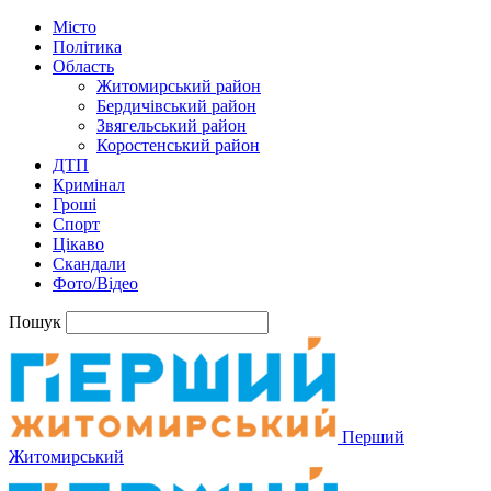
Місто
Політика
Область
Житомирський район
Бердичівський район
Звягельський район
Коростенський район
ДТП
Кримінал
Гроші
Спорт
Цікаво
Скандали
Фото/Відео
Пошук
Перший
Житомирський