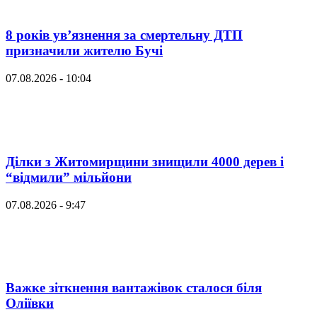
8 років ув’язнення за смертельну ДТП
призначили жителю Бучі
07.08.2026 - 10:04
Ділки з Житомирщини знищили 4000 дерев і
“відмили” мільйони
07.08.2026 - 9:47
Важке зіткнення вантажівок сталося біля
Оліївки