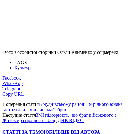
Фото з особистої сторінки Ольги Клименко у соцмережі
TAGS
Культура
Facebook
WhatsApp
Telegram
Copy URL
Попередня стаття
В Чуднівському районі 19-річного юнака
застрелили з мисливської зброї
Наступна стаття
ЗМІ підозрюють, що брат військового з
Житомира працює на боці ДНР. ВІДЕО
СТАТТІ ЗА ТЕМОЮ
БІЛЬШЕ ВІД АВТОРА