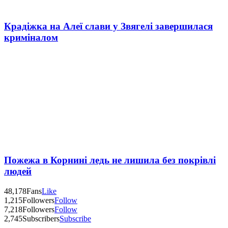
Крадіжка на Алеї слави у Звягелі завершилася
криміналом
Пожежа в Корнині ледь не лишила без покрівлі
людей
48,178
Fans
Like
1,215
Followers
Follow
7,218
Followers
Follow
2,745
Subscribers
Subscribe