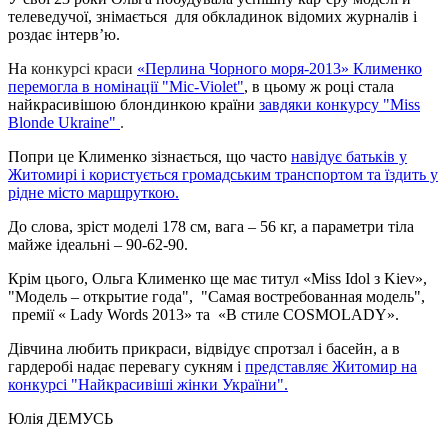
телеведучої, знімається для обкладинок відомих журналів і
роздає інтерв’ю.
На
конкурсі краси
«Перлина Чорного моря-2013» Клименко
перемогла в номінації "М
іс-Violet"
, в цьому ж році стала
найкрасивішою блондинкою країни
завдяки конкурсу
"Miss
Blonde Ukraine"
.
Попри це Клименко зізнається, що часто
навідує батьків у
Житомирі і користується громадським транспортом та їздить у
рідне місто маршруткою.
До слова, зріст моделі 178 см, вага – 56 кг, а параметри тіла
майже ідеальні – 90-62-90.
Крім цього, Ольга Клименко ще має титул «Miss Idol з Kiev»,
"Модель – открытие года", "Самая востребованная модель",
премії « Lady Words 2013» та «В стиле COSMOLADY».
Дівчина любить прикраси, відвідує спротзал і басейн, а в
гардеробі надає перевагу сукням і
представляє Житомир на
конкурсі "Найкрасивіші жінки України".
Юлія ДЕМУСЬ