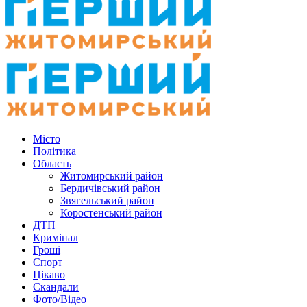
Місто
Політика
Область
Житомирський район
Бердичівський район
Звягельський район
Коростенський район
ДТП
Кримінал
Гроші
Спорт
Цікаво
Скандали
Фото/Відео