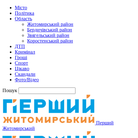
Місто
Політика
Область
Житомирський район
Бердичівський район
Звягельський район
Коростенський район
ДТП
Кримінал
Гроші
Спорт
Цікаво
Скандали
Фото/Відео
Пошук
Перший
Житомирський