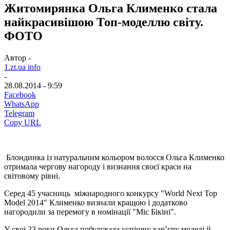
Житомирянка Ольга Клименко стала
найкрасивішою Топ-моделлю світу.
ФОТО
Автор -
1.zt.ua info
-
28.08.2014 - 9:59
Facebook
WhatsApp
Telegram
Copy URL
Блондинка із натуральним кольором волосся Ольга Клименко
отримала чергову нагороду і визнання своєї краси на
світовому рівні.
Серед 45 учасниць міжнародного конкурсу "
World Next Top
Model 2014" Клименко визнали кращою і додатково
нагородили за перемогу в номінації "Міс Бікіні".
У свої 23 роки Ольга побудувала успішну кар’єру моделі й