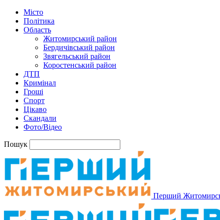
Місто
Політика
Область
Житомирський район
Бердичівський район
Звягельський район
Коростенський район
ДТП
Кримінал
Гроші
Спорт
Цікаво
Скандали
Фото/Відео
Пошук
Перший Житомирс