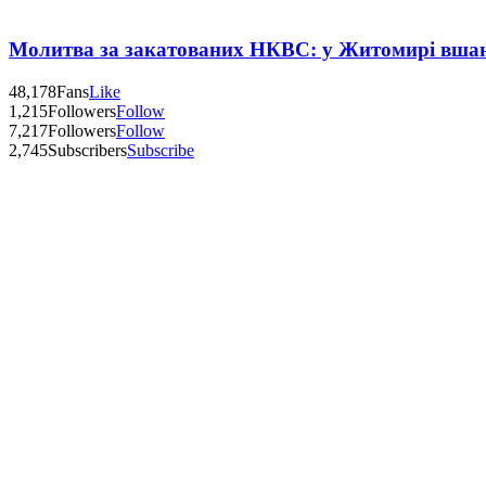
Молитва за закатованих НКВС: у Житомирі вшану
48,178
Fans
Like
1,215
Followers
Follow
7,217
Followers
Follow
2,745
Subscribers
Subscribe