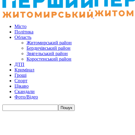
Місто
Політика
Область
Житомирський район
Бердичівський район
Звягельський район
Коростенський район
ДТП
Кримінал
Гроші
Спорт
Цікаво
Скандали
Фото/Відео