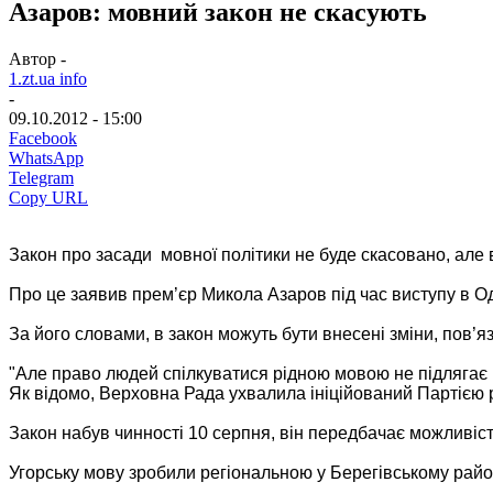
Азаров: мовний закон не скасують
Автор -
1.zt.ua info
-
09.10.2012 - 15:00
Facebook
WhatsApp
Telegram
Copy URL
Закон про засади мовної політики не буде скасовано, але 
Про це заявив прем’єр Микола Азаров під час виступу в Од
За його словами, в закон можуть бути внесені зміни, пов’я
"Але право людей спілкуватися рідною мовою не підлягає 
Як відомо, Верховна Рада ухвалила ініційований Партією р
Закон набув чинності 10 серпня, він передбачає можливіс
Угорську мову зробили регіональною у Берегівському районі