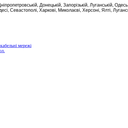
ніпропетровській, Донецькій, Запорізькій, Луганській, Одеськ
Одесі, Севастополі, Харкові, Миколаєві, Херсоні, Ялті, Луган
кабельні мережі
ол.