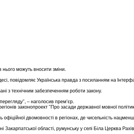
в нього можуть вносити зміни.
есі, повідомляє Українська правда з посиланням на Інтерфа
зані з технічним забезпеченням роботи закону.
перегляду", – наголосив прем’єр.
егіонів законопроект "Про засади державної мовної політик
ть офіційної двомовності в регіонах, де чисельність нацме
 Закарпатської області, румунську у селі Біла Церква Рахів