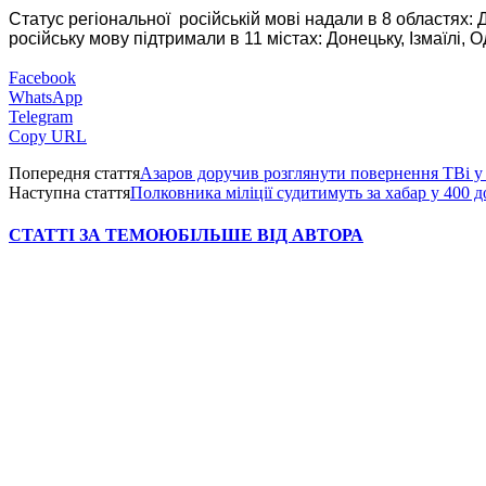
Статус регіональної російській мові надали в 8 областях: Д
російську мову підтримали в 11 містах: Донецьку, Ізмаїлі, 
Facebook
WhatsApp
Telegram
Copy URL
Попередня стаття
Азаров доручив розглянути повернення ТВі у 
Наступна стаття
Полковника міліції судитимуть за хабар у 400 д
СТАТТІ ЗА ТЕМОЮ
БІЛЬШЕ ВІД АВТОРА