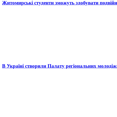
Житомирські студенти зможуть здобувати подвійн
В Україні створили Палату регіональних молоді