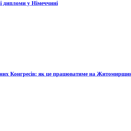
і дипломи у Німеччині
жних Конгресів: як це працюватиме на Житомирщи