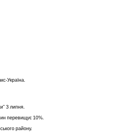
кс-Україна.
и" 3 липня.
ншин перевищує 10%.
ського району.