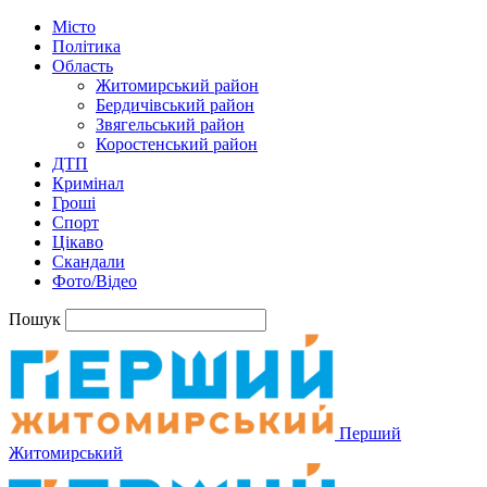
Місто
Політика
Область
Житомирський район
Бердичівський район
Звягельський район
Коростенський район
ДТП
Кримінал
Гроші
Спорт
Цікаво
Скандали
Фото/Відео
Пошук
Перший
Житомирський