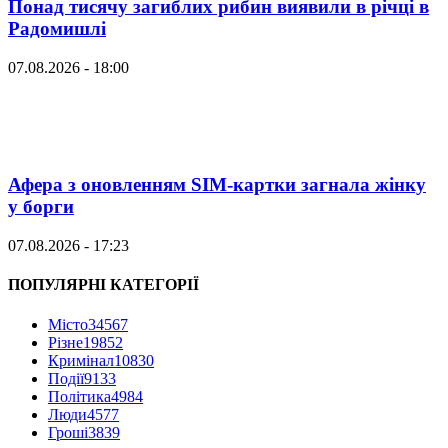
Понад тисячу загиблих рибин виявили в річці в
Радомишлі
07.08.2026 - 18:00
Афера з оновленням SIM-картки загнала жінку
у борги
07.08.2026 - 17:23
ПОПУЛЯРНІ КАТЕГОРІЇ
Місто
34567
Різне
19852
Кримінал
10830
Події
9133
Політика
4984
Люди
4577
Гроші
3839