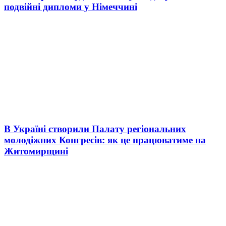
подвійні дипломи у Німеччині
В Україні створили Палату регіональних
молодіжних Конгресів: як це працюватиме на
Житомирщині