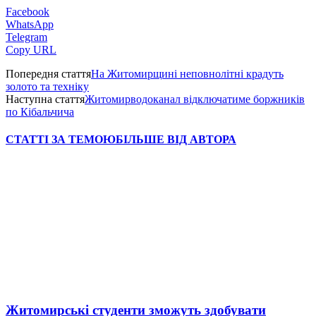
Facebook
WhatsApp
Telegram
Copy URL
Попередня стаття
На Житомирщині неповнолітні крадуть
золото та техніку
Наступна стаття
Житомирводоканал відключатиме боржників
по Кібальчича
СТАТТІ ЗА ТЕМОЮ
БІЛЬШЕ ВІД АВТОРА
Житомирські студенти зможуть здобувати