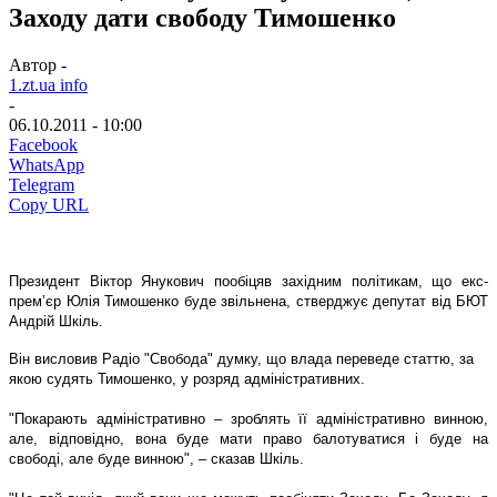
Заходу дати свободу Тимошенко
Автор -
1.zt.ua info
-
06.10.2011 - 10:00
Facebook
WhatsApp
Telegram
Copy URL
Президент Віктор Янукович пообіцяв західним політикам, що екс-
прем’єр Юлія Тимошенко буде звільнена, стверджує депутат від БЮТ
Андрій Шкіль.
Він висловив Радіо "Свобода" думку, що влада переведе статтю, за
якою судять Тимошенко, у розряд адміністративних.
"Покарають адміністративно – зроблять її адміністративно винною,
але, відповідно, вона буде мати право балотуватися і буде на
свободі, але буде винною", – сказав Шкіль.