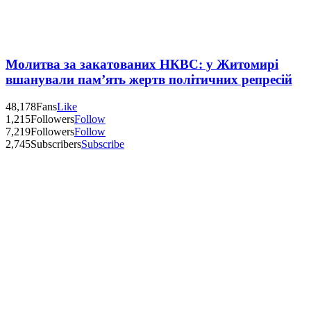
Молитва за закатованих НКВС: у Житомирі
вшанували пам’ять жертв політичних репресій
48,178
Fans
Like
1,215
Followers
Follow
7,219
Followers
Follow
2,745
Subscribers
Subscribe