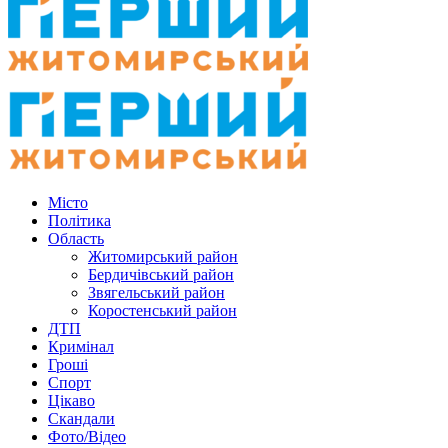
Місто
Політика
Область
Житомирський район
Бердичівський район
Звягельський район
Коростенський район
ДТП
Кримінал
Гроші
Спорт
Цікаво
Скандали
Фото/Відео