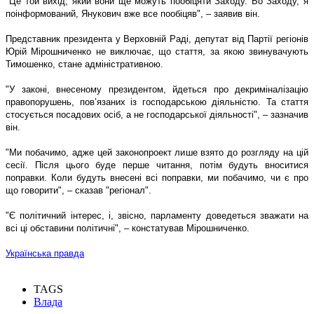
"Це той вихід, який вони ще можуть пообіцяти Заходу. Бо Заходу, я
поінформований, Янукович вже все пообіцяв", – заявив він.
Представник президента у Верховній Раді, депутат від Партії регіонів
Юрій Мірошниченко не виключає, що стаття, за якою звинувачують
Тимошенко, стане адміністративною.
"У законі, внесеному президентом, йдеться про декриміналізацію
правопорушень, пов’язаних із господарською діяльністю. Та стаття
стосується посадових осіб, а не господарської діяльності", – зазначив
він.
"Ми побачимо, адже цей законопроект лише взято до розгляду на цій
сесії. Після цього буде перше читання, потім будуть вноситися
поправки. Коли будуть внесені всі поправки, ми побачимо, чи є про
що говорити", – сказав "регіонал".
"Є політичний інтерес, і, звісно, парламенту доведеться зважати на
всі ці обставини політичні", – констатував Мірошниченко.
Українська правда
TAGS
Влада