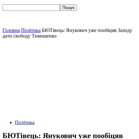
Головна
Політика
БЮТівець: Янукович уже пообіцяв Заходу
дати свободу Тимошенко
Політика
БЮТівець: Янукович уже пообіцяв