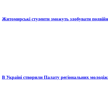
Житомирські студенти зможуть здобувати подвійн
В Україні створили Палату регіональних молоді