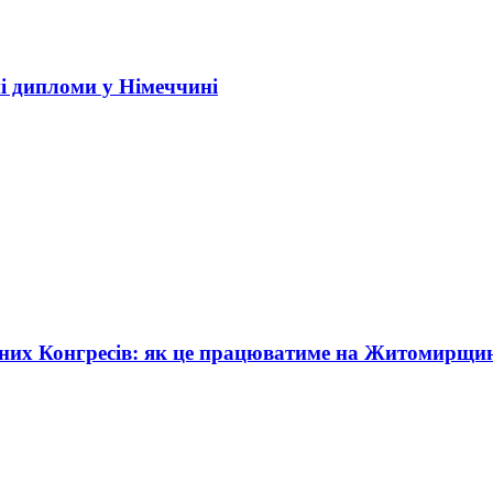
і дипломи у Німеччині
жних Конгресів: як це працюватиме на Житомирщи