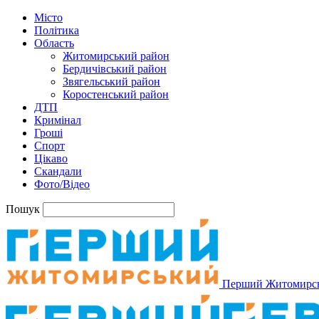
Місто
Політика
Область
Житомирський район
Бердичівський район
Звягельський район
Коростенський район
ДТП
Кримінал
Гроші
Спорт
Цікаво
Скандали
Фото/Відео
Пошук
Перший Житомирс