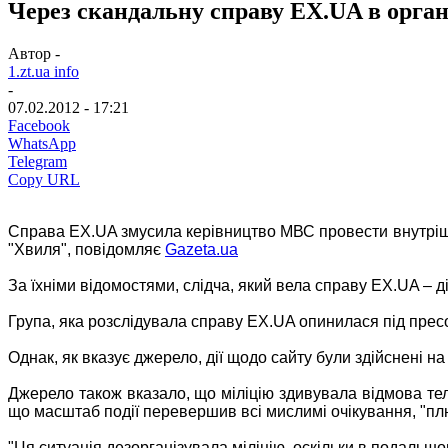
Через скандальну справу EX.UA в орган
Автор -
1.zt.ua info
-
07.02.2012 - 17:21
Facebook
WhatsApp
Telegram
Copy URL
Справа EX.UA змусила керівництво МВС провести внутрішн
"Хвиля", повідомляє
Gazeta.ua
За їхніми відомостями, слідча, який вела справу EX.UA – ді
Група, яка розслідувала справу EX.UA опинилася під прес
Однак, як вказує джерело, дії щодо сайту були здійснені н
Джерело також вказало, що міліцію здивувала відмова те
що масштаб події перевершив всі мислимі очікування, "плю
"Ця ситуація дезорганізувала міліцію, оскільки в подальш