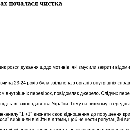
ах почалася чистка
є розслідування щодо мотивів, які змусили закрити відоми
вчина 23-24 років була звільнена з органів внутрішніх справ
ом внутрішніх перевірок, повідомляє джерело. Слідчих пер
а підставі законодавства України. Тому на нижчому і середн
леканалу "1 +1" визнати своє відношення до порушення кр
си" вирішили відійти від теми, щоб не нести репутаційні ви
ому слідчі просто ігноруватимуть розслідування резонансних