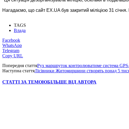
Нагадаємо, що сайт EX.UA був закритий міліцією 31 січня.
TAGS
Влада
Facebook
WhatsApp
Telegram
Copy URL
Попередня стаття
Рух маршруток контролюватиме система GPS-
Наступна стаття
Лісівники Житомирщини створять понад 5 тисяч
СТАТТІ ЗА ТЕМОЮ
БІЛЬШЕ ВІД АВТОРА