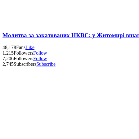
Молитва за закатованих НКВС: у Житомирі вшану
48,178
Fans
Like
1,215
Followers
Follow
7,206
Followers
Follow
2,745
Subscribers
Subscribe