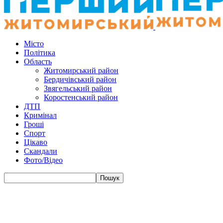
Місто
Політика
Область
Житомирський район
Бердичівський район
Звягельський район
Коростенський район
ДТП
Кримінал
Гроші
Спорт
Цікаво
Скандали
Фото/Відео