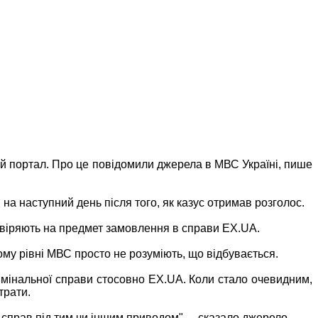
й портал. Про це повідомили джерела в МВС Україні, пише
 на наступний день після того, як казус отримав розголос.
евіряють на предмет замовлення в справи EX.UA.
ьому рівні МВС просто не розуміють, що відбувається.
имінальної справи стосовно EX.UA. Коли стало очевидним,
трати.
 справ під тим чи іншим приводом", – сказало джерело.