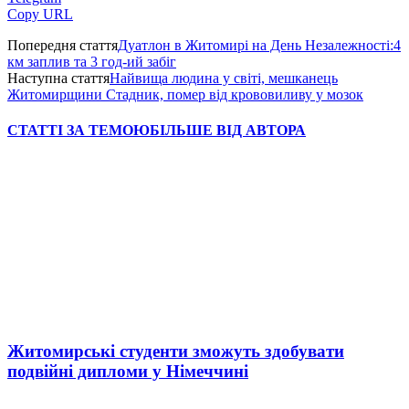
Copy URL
Попередня стаття
Дуатлон в Житомирі на День Незалежності:4
км заплив та 3 год-ий забіг
Наступна стаття
Найвища людина у світі, мешканець
Житомирщини Стадник, помер від крововиливу у мозок
СТАТТІ ЗА ТЕМОЮ
БІЛЬШЕ ВІД АВТОРА
Житомирські студенти зможуть здобувати
подвійні дипломи у Німеччині