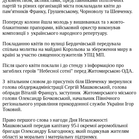
духовенством, активістами, представниками політичних
партій та різних організацій міста поклаладали квіти до
пам’ятників Франку, Грушевському, Чорноволу та Шевченку.
Попереду колони йшла молодь у вишиванках та з жовто-
блакитними прапорами, військовий оркестр виконував
композиції з українського народного репертуару.
Покладанню квітів по вулиці Бердичівській передувала
спільна молитва на майдані Корольова за збереження миру в
країні за участю священнослужителів УПЦ МП.
Після цього квіти поклали і до стенду з інформацією про
загиблих героїв "Небесної сотні" перед Житомирською ОДА.
З вітальним словом до присутніх біля Шевченку звернулися
голова облдержадміністрації Сергій Машковський, голова
облради Віталій Француз,
заступник Житомирського міського
голови Олександр Бочковський, начальник Північного
регіонального управління прикордонної служби України Ігор
Токовий.
Право першого слова з нагоди Дня Незалежності
Машковський передав капітану 95-ї окремої аеромобільної
бригади Олександру Благоднюку, який подякував жителям
області за моральну і матеріальну підтримку.