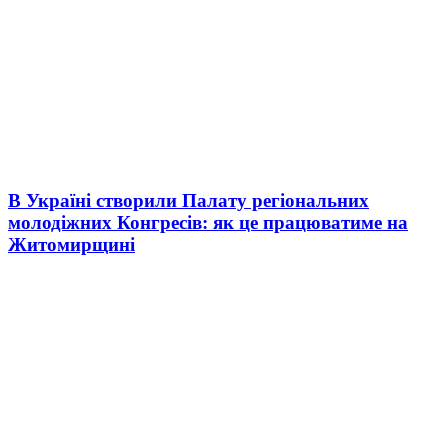
В Україні створили Палату регіональних
молодіжних Конгресів: як це працюватиме на
Житомирщині