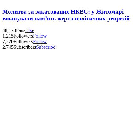
Молитва за закатованих НКВС: у Житомирі
вшанували пам’ять жертв політичних репресій
48,178
Fans
Like
1,215
Followers
Follow
7,220
Followers
Follow
2,745
Subscribers
Subscribe