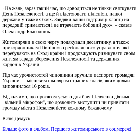
«На жаль, зараз такий час, що доводиться не тільки святкувати
День Незалежності, а ще й відстоювати цілісність нашої
держави у тяжких боях. Завдяки вашій підтримці хлопці на
передовій тримаються і не втрачають бойовий дух», – сказав
Олександр Благоднюк.
Житомиряни в свою чергу подякували десантнику, а також
прикордонникам Північного регіонального управління, які
перебувають на Сході країни і продовжують ризикувати своїм
життям заради збереження Незалежності та державних
кордонів України.
Під час урочистостей чиновники вручили паспорти громадян
України – місцевим школярам страших класів, яким днями
виповнилося 16 років.
Відзначимо, що протягом усього дня біля Шевченка діятиме
"вільний мікрофон", що дозволить виступити чи привітати
громаду міста з Незалежністю кожному бажаючому.
Юлія Демусь
Більше фото в альбомі Першого житомирського в соцмережі