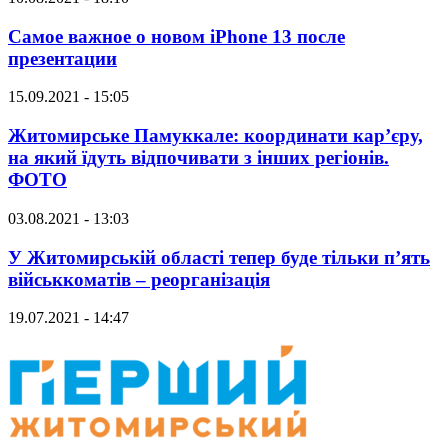
Самое важное о новом iPhone 13 после
презентации
15.09.2021 - 15:05
Житомирське Памуккале: координати кар’єру,
на який їдуть відпочивати з інших регіонів.
ФОТО
03.08.2021 - 13:03
У Житомирській області тепер буде тільки п’ять
військкоматів – реорганізація
19.07.2021 - 14:47