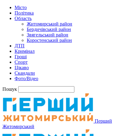
Місто
Політика
Область
Житомирський район
Бердичівський район
Звягельський район
Коростенський район
ДТП
Кримінал
Гроші
Спорт
Цікаво
Скандали
Фото/Відео
Пошук
Перший
Житомирський