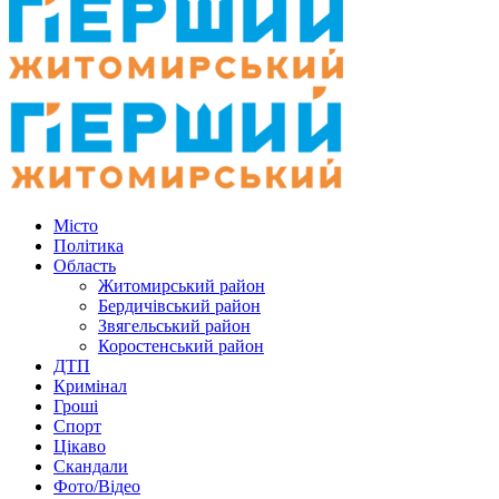
Місто
Політика
Область
Житомирський район
Бердичівський район
Звягельський район
Коростенський район
ДТП
Кримінал
Гроші
Спорт
Цікаво
Скандали
Фото/Відео