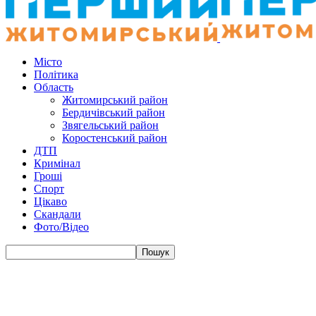
Місто
Політика
Область
Житомирський район
Бердичівський район
Звягельський район
Коростенський район
ДТП
Кримінал
Гроші
Спорт
Цікаво
Скандали
Фото/Відео