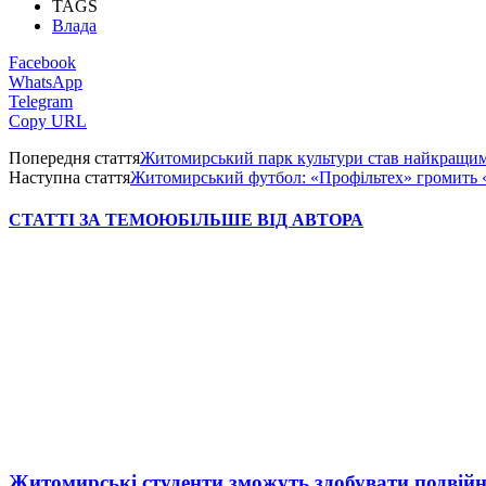
TAGS
Влада
Facebook
WhatsApp
Telegram
Copy URL
Попередня стаття
Житомирський парк культури став найкращим
Наступна стаття
Житомирський футбол: «Профільтех» громить 
СТАТТІ ЗА ТЕМОЮ
БІЛЬШЕ ВІД АВТОРА
Житомирські студенти зможуть здобувати подвійн