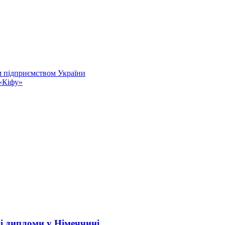
 підприємством України
«Кіфу»
і дипломи у Німеччині