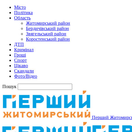
Місто
Політика
Область
Житомирський район
Бердичівський район
Звягельський район
Коростенський район
ДТП
Кримінал
Гроші
Спорт
Цікаво
Скандали
Фото/Відео
Пошук
Перший Житомирс