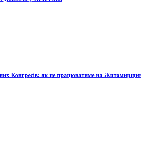
жних Конгресів: як це працюватиме на Житомирщи