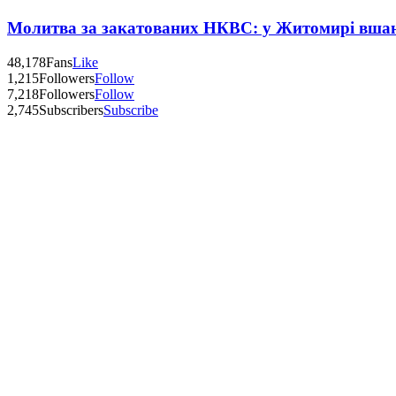
Молитва за закатованих НКВС: у Житомирі вшану
48,178
Fans
Like
1,215
Followers
Follow
7,218
Followers
Follow
2,745
Subscribers
Subscribe