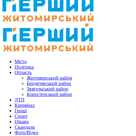
Місто
Політика
Область
Житомирський район
Бердичівський район
Звягельський район
Коростенський район
ДТП
Кримінал
Гроші
Спорт
Цікаво
Скандали
Фото/Відео