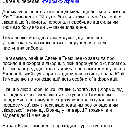
Євгенія, передає
Інтерфакс-Україна.
Донька ув’язненої також повідомила, що боїться за життя
Юлії Тимошенко. "Я дуже боюся за життя моєї матері. У
лікарні, де її лікують, персонал перебуває під сильним
тиском з боку влади", – зазначила вона.
Тимошенко-молодша також думає, що нинішня
українська влада може піти на порушення в ході
наступних виборів.
Нагадаємо, раніше Євгенія Тимошенко заявила про
посилення охорони лікарні, в якій перебуває екс-прем’єр.
Також напередодні вона заявила про намір звернутися в
Європейський суд з прав людини для захисту права Юлії
Тимошенко на конфіденційність особистої інформації.
Пізніше лікар берлінської клініки Charité Лутц Хармс, під
наглядом якого здійснюється лікування Тимошенко,
повідомив про вимушене призупинення лікувального
процесу у зв’язку з несанкціонованим розголошенням
лікарської таємниці. Вранці у четвер, 17 травня, він
відлетів до Німеччини.
Наразі Юлія Тимошенко проходить курс лікування в