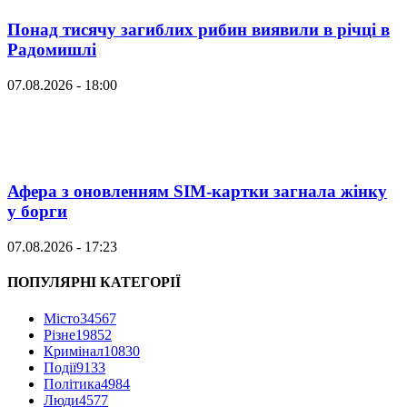
Понад тисячу загиблих рибин виявили в річці в
Радомишлі
07.08.2026 - 18:00
Афера з оновленням SIM-картки загнала жінку
у борги
07.08.2026 - 17:23
ПОПУЛЯРНІ КАТЕГОРІЇ
Місто
34567
Різне
19852
Кримінал
10830
Події
9133
Політика
4984
Люди
4577