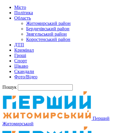
Місто
Політика
Область
Житомирський район
Бердичівський район
Звягельський район
Коростенський район
ДТП
Кримінал
Гроші
Спорт
Цікаво
Скандали
Фото/Відео
Пошук
Перший
Житомирський