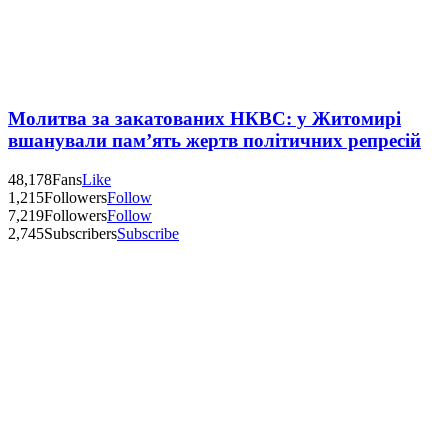
Молитва за закатованих НКВС: у Житомирі
вшанували пам’ять жертв політичних репресій
48,178
Fans
Like
1,215
Followers
Follow
7,219
Followers
Follow
2,745
Subscribers
Subscribe