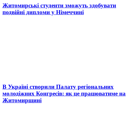
Житомирські студенти зможуть здобувати
подвійні дипломи у Німеччині
В Україні створили Палату регіональних
молодіжних Конгресів: як це працюватиме на
Житомирщині