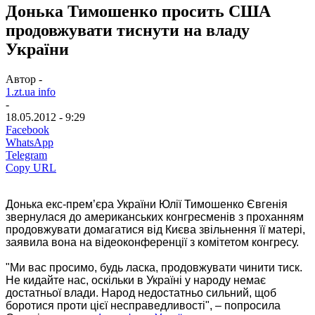
Донька Тимошенко просить США
продовжувати тиснути на владу
України
Автор -
1.zt.ua info
-
18.05.2012 - 9:29
Facebook
WhatsApp
Telegram
Copy URL
Донька екс-прем’єра України Юлії Тимошенко Євгенія
звернулася до американських конгресменів з проханням
продовжувати домагатися від Києва звільнення її матері,
заявила вона на відеоконференції з комітетом конгресу.
"Ми вас просимо, будь ласка, продовжувати чинити тиск.
Не кидайте нас, оскільки в Україні у народу немає
достатньої влади. Народ недостатньо сильний, щоб
боротися проти цієї несправедливості", – попросила