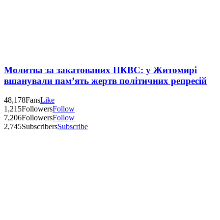
Молитва за закатованих НКВС: у Житомирі
вшанували пам’ять жертв політичних репресій
48,178
Fans
Like
1,215
Followers
Follow
7,206
Followers
Follow
2,745
Subscribers
Subscribe