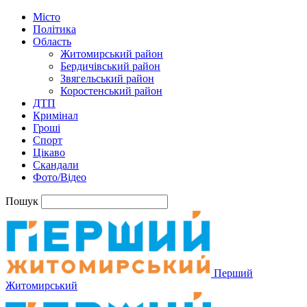
Місто
Політика
Область
Житомирський район
Бердичівський район
Звягельський район
Коростенський район
ДТП
Кримінал
Гроші
Спорт
Цікаво
Скандали
Фото/Відео
Пошук
Перший
Житомирський