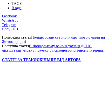
TAGS
Влада
Facebook
WhatsApp
Telegram
Copy URL
Попередня стаття
Поліція розшукує злочинця, якого судили на
Житомирщині
Наступна стаття
В Любарському районі фахівці ДСНС
ліквідували умовну пожежу у психоневрологічному інтернаті
СТАТТІ ЗА ТЕМОЮ
БІЛЬШЕ ВІД АВТОРА