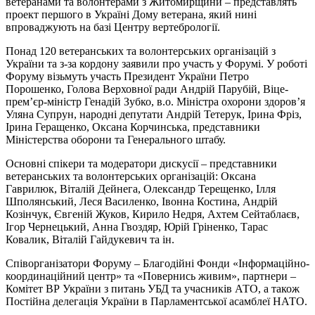
ветеранами та волонтерами з Житомирщини – представлять
проект першого в Україні Дому ветерана, який нині
впроваджують на базі Центру вертебрології.
Понад 120 ветеранських та волонтерських організацій з
України та з-за кордону заявили про участь у Форумі. У роботі
Форуму візьмуть участь Президент України Петро
Порошенко, Голова Верховної ради Андрій Парубій, Віце-
прем’єр-міністр Генадій Зубко, в.о. Міністра охорони здоров’я
Уляна Супрун, народні депутати Андрій Тетерук, Ірина Фріз,
Ірина Геращенко, Оксана Корчинська, представники
Міністерства оборони та Генерального штабу.
Основні спікери та модератори дискусії – представники
ветеранських та волонтерських організацій: Оксана
Гаврилюк, Віталій Дейнега, Олександр Терещенко, Ілля
Шполянський, Леся Василенко, Івонна Костина, Андрій
Козінчук, Євгеній Жуков, Кирило Недря, Ахтем Сейтаблаєв,
Ігор Чернецький, Анна Гвоздяр, Юрій Гріненко, Тарас
Ковалик, Віталій Гайдукевич та ін.
Співорганізатори Форуму – Благодійні Фонди «Інформаційно-
координаційний центр» та «Повернись живим», партнери –
Комітет ВР України з питань УБД та учасників АТО, а також
Постійна делегація України в Парламентської асамблеї НАТО.