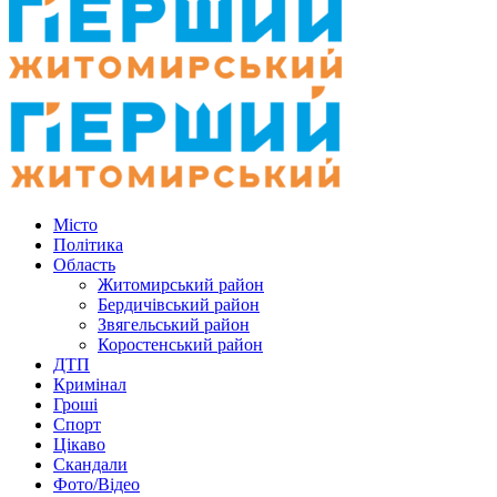
Місто
Політика
Область
Житомирський район
Бердичівський район
Звягельський район
Коростенський район
ДТП
Кримінал
Гроші
Спорт
Цікаво
Скандали
Фото/Відео