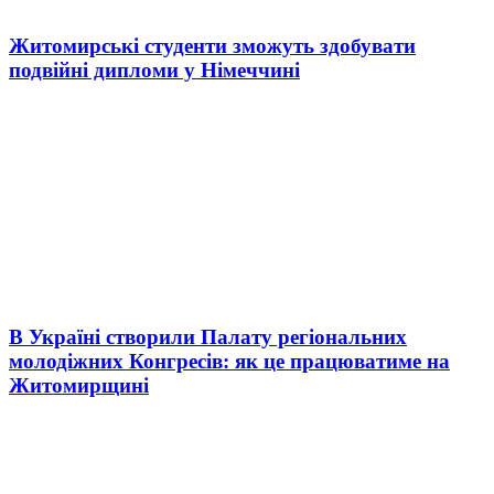
Житомирські студенти зможуть здобувати
подвійні дипломи у Німеччині
В Україні створили Палату регіональних
молодіжних Конгресів: як це працюватиме на
Житомирщині