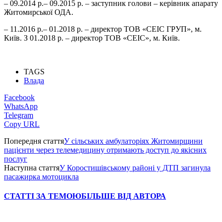
– 09.2014 р.– 09.2015 р. – заступник голови – керівник апарату
Житомирської ОДА.
– 11.2016 р.– 01.2018 р. – директор ТОВ «СЕІС ГРУП», м.
Київ. З 01.2018 р. – директор ТОВ «СЕІС», м. Київ.
TAGS
Влада
Facebook
WhatsApp
Telegram
Copy URL
Попередня стаття
У сільських амбулаторіях Житомирщини
пацієнти через телемедицину отримають доступ до якісних
послуг
Наступна стаття
У Коростишівському районі у ДТП загинула
пасажирка мотоцикла
СТАТТІ ЗА ТЕМОЮ
БІЛЬШЕ ВІД АВТОРА