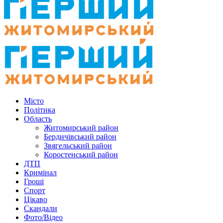
Місто
Політика
Область
Житомирський район
Бердичівський район
Звягельський район
Коростенський район
ДТП
Кримінал
Гроші
Спорт
Цікаво
Скандали
Фото/Відео