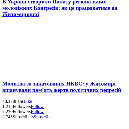
В Україні створили Палату регіональних
молодіжних Конгресів: як це працюватиме на
Житомирщині
Молитва за закатованих НКВС: у Житомирі
вшанували пам’ять жертв політичних репресій
48,178
Fans
Like
1,215
Followers
Follow
7,220
Followers
Follow
2,745
Subscribers
Subscribe