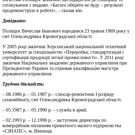
спілкування з людьми. «Багато обіцяти не буду – результат
продемонструю в роботі», – сказав він.
Довідково:
Поліщук Вячеслав Іванович народився 23 травня 1969 року у
смт Олександрівка Кіровоградської області.
У 2005 році закінчив Херсонський національний технічний
університет за спеціальністю «Переробка, стандартизація і
сертифікація продукції легкої промисловості». У 2011 році
закінчив Національну академію державного управління при
Президентові України та отримав кваліфікацію магістра
державного управління.
Трудова діяльність:
– 08.1986 р. – 01.1987 р.– слюсар-ремонтник І розряду
сахкомбінату, смт Олександрівка Кіровоградської області.
– 05.1987 р. – 05.1990 р. – служба в армії.
– 02.1993 р. – 12.1996 р. – заступник директора по
комерційним питанням приватного малого підприємства
«СІНАПС», м. Вінниця.