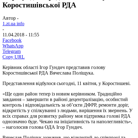
Коростишівської РДА
Автор -
1.zt.ua info
-
11.04.2018 - 11:55
Facebook
WhatsApp
Telegram
Copy URL
Керівник області Ігор Гундич представив голову
Коростишівської РДА Вячеслава Поліщука.
Представлення відбулося сьогодні, 11 квітня, у Коростишеві.
«Ще один район тепер із новим керівником. Традиційно
завдання – завершити в районі децентралізацію, особистий
контроль і відповідальність за об’єкти ДФРР, ремонти доріг,
відкритість у спілкуванні з людьми, вирішення їх звернень. У
всіх справах для розвитку району моя підтримка голові РДА
однозначно буде. Чекаю на ініціативність та наполегливість»,
– наголосив голова ОДА Ігор Гундич.
Вячеслав Поліщук зазначив, що відкритий до співпраці та