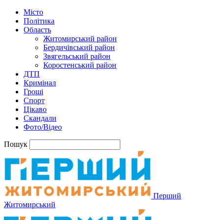
Місто
Політика
Область
Житомирський район
Бердичівський район
Звягельський район
Коростенський район
ДТП
Кримінал
Гроші
Спорт
Цікаво
Скандали
Фото/Відео
Пошук
Перший
Житомирський