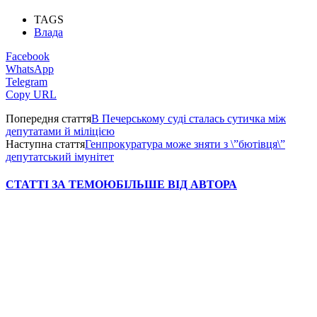
TAGS
Влада
Facebook
WhatsApp
Telegram
Copy URL
Попередня стаття
В Печерському суді сталась сутичка між
депутатами й міліцією
Наступна стаття
Генпрокуратура може зняти з \”бютівця\”
депутатський імунітет
СТАТТІ ЗА ТЕМОЮ
БІЛЬШЕ ВІД АВТОРА