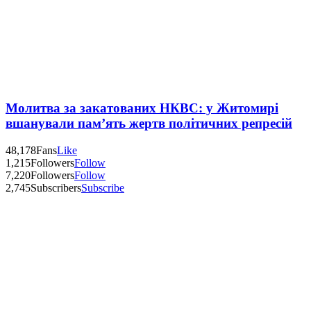
Молитва за закатованих НКВС: у Житомирі
вшанували пам’ять жертв політичних репресій
48,178
Fans
Like
1,215
Followers
Follow
7,220
Followers
Follow
2,745
Subscribers
Subscribe