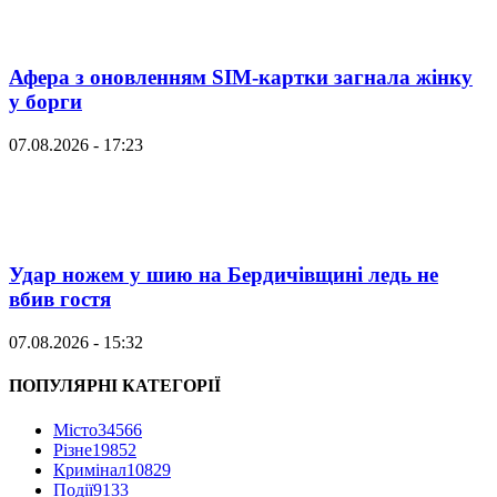
Афера з оновленням SIM-картки загнала жінку
у борги
07.08.2026 - 17:23
Удар ножем у шию на Бердичівщині ледь не
вбив гостя
07.08.2026 - 15:32
ПОПУЛЯРНІ КАТЕГОРІЇ
Місто
34566
Різне
19852
Кримінал
10829
Події
9133