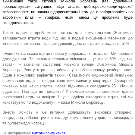
виникнення такої ситуації Микола Боровець дав доручення
проаналізувати ситуацію:
«Це аналіз дебіторсько-кредиторської
заборгованості по нашим підприємствам і там де є заборгованість по
заробітній платі – графіки, яким чином ця проблема буде
ліквідовуватися»
Також одним з проблемних питань для комунальників Житомира
залишається втрата води під час її подачі зношеними мережами до
кінцевого споживача. На сьогоднішній день ці втрати складають 51%.
«Якщо хтось скаже що це пориви у водоканал і так далі… Ми провели
дослідження. За нашими першими оцінками – це лише 30% від тих
втрат», – зазначив заступник міського голови Житомира Микола
Боровець. Решту втрат він вбачає у необлікованому розборі води.
Один з можливих варіантів такий:
«Ставимо по будинковий лічильник
споживання води і стовідсотково лічильники у квартирах. Сумарний
показник мав би співпасти. Наразі відхилення складають 25 і більше
відсотків. Про що це говорить? У поквартирних лічильниках давно
прострочені терміни повірки. І це є однією складовою втрат, які ми
констатуємо по водоканалу», – каже Микола Боровець.
Внести ясність у це питання допоможуть висновки створеної
нещодавно робочої групи зі складу комунальних управлінь міськради
та облдержадмінстрації.
За матеріалами:
Житомирська хвиля