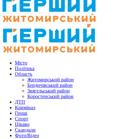
Місто
Політика
Область
Житомирський район
Бердичівський район
Звягельський район
Коростенський район
ДТП
Кримінал
Гроші
Спорт
Цікаво
Скандали
Фото/Відео