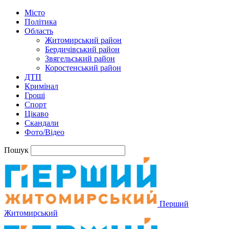
Місто
Політика
Область
Житомирський район
Бердичівський район
Звягельський район
Коростенський район
ДТП
Кримінал
Гроші
Спорт
Цікаво
Скандали
Фото/Відео
Пошук
Перший
Житомирський