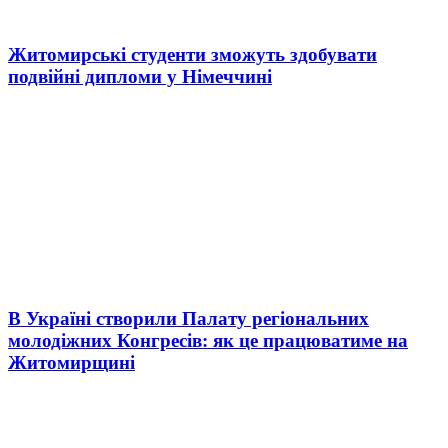
Житомирські студенти зможуть здобувати
подвійні дипломи у Німеччині
В Україні створили Палату регіональних
молодіжних Конгресів: як це працюватиме на
Житомирщині