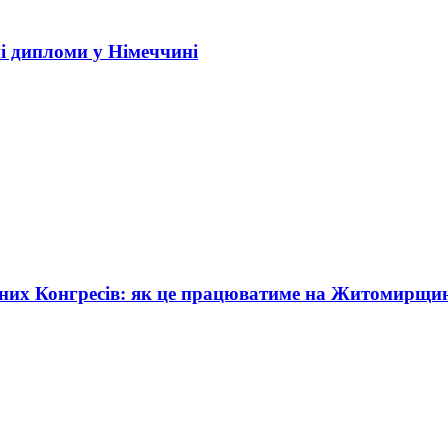
і дипломи у Німеччині
жних Конгресів: як це працюватиме на Житомирщи