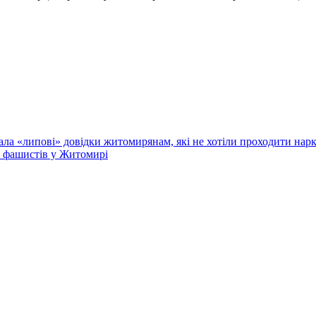
ла «липові» довідки житомирянам, які не хотіли проходити нар
и фашистів у Житомирі