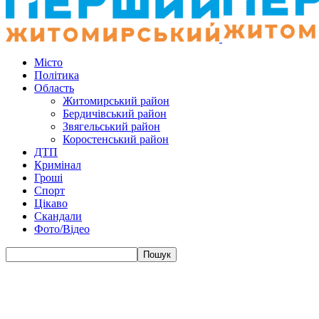
Місто
Політика
Область
Житомирський район
Бердичівський район
Звягельський район
Коростенський район
ДТП
Кримінал
Гроші
Спорт
Цікаво
Скандали
Фото/Відео