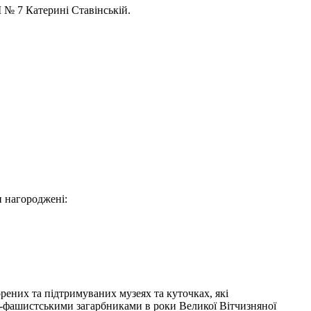
№ 7 Катерині Ставінській.
и нагороджені:
рених та підтримуваних музеях та куточках, які
ько-фашистськими загарбниками в роки Великої Вітчизняної