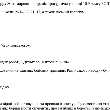
й рух Житомирщини» премія присуджена учениці 10-Б класу ЗОШ 
і школи: № № 33, 21, 17, а також міський колегіум.
. Черняховського».
слідну роботу «Діти-герої Житомирщини».
иховання на славних бойових традиціях Радянського народу» бул
леджу.
вірші, облаштовували та проводили екскурсії у самостійно ство
кремих борців проти окупантів, про загиблих в боротьбі з німец