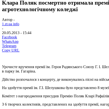
Клара Поляк посмертно отримала премі
агротехнологічному коледжі
Автор -
1.zt.ua info
-
20.05.2013 - 15:44
Facebook
WhatsApp
Telegram
Copy URL
Урочисте вручення премії ім. Героя Радянського Союзу Г. І. Ше
в парку ім. Гагаріна.
Дійство розпочалося з концерту, де виконувались пісні на війсь
На здобуття премії ім. Г.І. Шелушкова було представлено 8 музеї
Комітет з нагородження присудив Премію Поляк Кларі Рафаїлів
З 6 творчих колективів, представлених на здобуття премії, наг