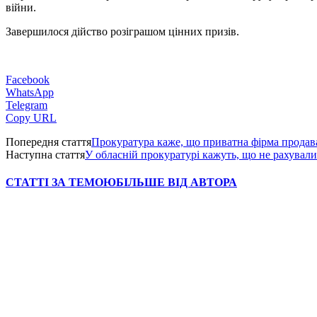
війни.
Завершилося дійство розіграшом цінних призів.
Facebook
WhatsApp
Telegram
Copy URL
Попередня стаття
Прокуратура каже, що приватна фірма продава
Наступна стаття
У обласній прокуратурі кажуть, що не рахувал
СТАТТІ ЗА ТЕМОЮ
БІЛЬШЕ ВІД АВТОРА