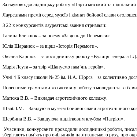
За науково-дослідницьку роботу «Партизанський та підпільни
Лауреатами премії серед музеїв і кімнат бойової слави оголошен
З 22-х конкурсантів лауреатські звання отримали:
Галина Близнюк – за поему «За день до Перемоги».
Юлія Шаранюк – за вірш «Історія Перемоги».
Оксана Карпюк – за дослідницьку роботу «Вулиця генерала І.Д
Марія Леута – за твір «Шануємо пам’ять героїв».
Учні 4-Б класу школи № 25 ім. Н.А. Щорса – за колективно-до
Почесними грамотами «за активну роботу з молоддю та за їх в
Матюха В.В. – Викладач агротехнічного коледжу.
Шваб І.М. – Завідуюча музеєм бойової слави агротехнічного ко
Щербина В.В. – Завідуюча підлітковим клубом «Патріот».
Учасники, конкурсанти проводили дослідницькі роботи, писали 
зберігають пам’ять про очільників партизанського руху, про о