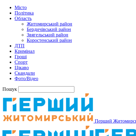
Місто
Політика
Область
Житомирський район
Бердичівський район
Звягельський район
Коростенський район
ДТП
Кримінал
Гроші
Спорт
Цікаво
Скандали
Фото/Відео
Пошук
Перший Житомирс