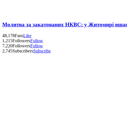
Молитва за закатованих НКВС: у Житомирі вшану
48,178
Fans
Like
1,215
Followers
Follow
7,220
Followers
Follow
2,745
Subscribers
Subscribe