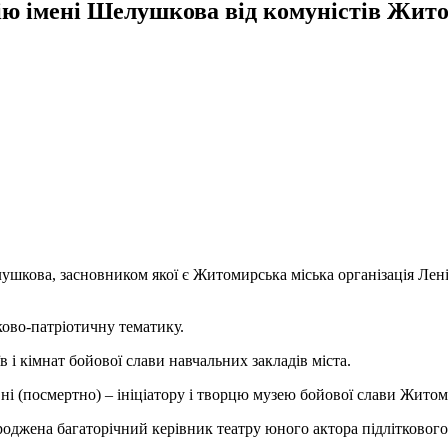
ю імені Шелушкова від комуністів Житом
лушкова, засновником якої є Житомирська міська організація Лені
ково-патріотичну тематику.
в і кімнат бойової слави навчальних закладів міста.
ні (посмертно) – ініціатору і творцю музею бойової слави Житом
ороджена багаторічний керівник театру юного актора підліткового