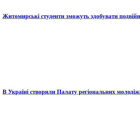
Житомирські студенти зможуть здобувати подвійн
В Україні створили Палату регіональних молоді