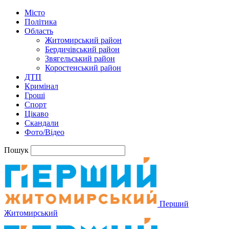
Місто
Політика
Область
Житомирський район
Бердичівський район
Звягельський район
Коростенський район
ДТП
Кримінал
Гроші
Спорт
Цікаво
Скандали
Фото/Відео
Пошук
Перший
Житомирський