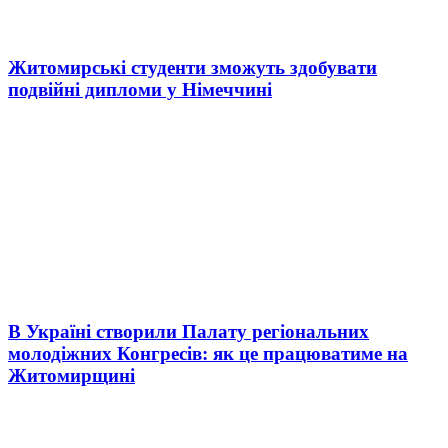
Житомирські студенти зможуть здобувати
подвійні дипломи у Німеччині
В Україні створили Палату регіональних
молодіжних Конгресів: як це працюватиме на
Житомирщині