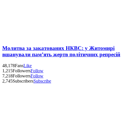
Молитва за закатованих НКВС: у Житомирі
вшанували пам’ять жертв політичних репресій
48,178
Fans
Like
1,215
Followers
Follow
7,218
Followers
Follow
2,745
Subscribers
Subscribe