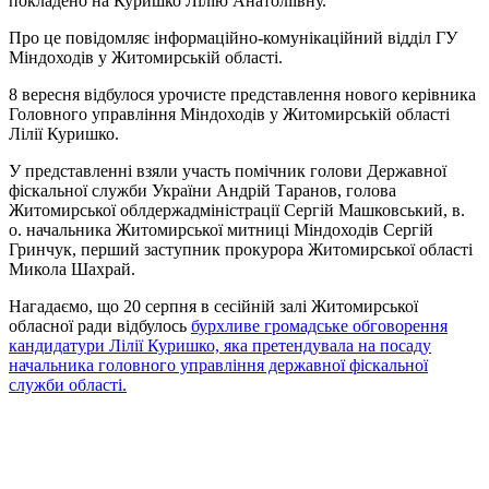
покладено на Куришко Лілію Анатоліївну.
Про це повідомляє інформаційно-комунікаційний відділ ГУ
Міндоходів у Житомирській області.
8 вересня відбулося урочисте представлення нового керівника
Головного управління Міндоходів у Житомирській області
Лілії Куришко.
У представленні взяли участь помічник голови Державної
фіскальної служби України Андрій Таранов, голова
Житомирської облдержадміністрації Сергій Машковський, в.
о. начальника Житомирської митниці Міндоходів Сергій
Гринчук, перший заступник прокурора Житомирської області
Микола Шахрай.
Нагадаємо, що 20 серпня в сесійній залі Житомирської
обласної ради відбулось
бурхливе громадське обговорення
кандидатури Лілії Куришко, яка претендувала на посаду
начальника головного управління державної фіскальної
служби області.