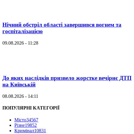
Нічний обстріл області завершився вогнем та
госпіталізацією
09.08.2026 - 11:28
До яких наслідків призвело жорстке вечірнє ДТП
на Київській
08.08.2026 - 14:11
ПОПУЛЯРНІ КАТЕГОРІЇ
Місто
34567
Різне
19852
Кримінал
10831