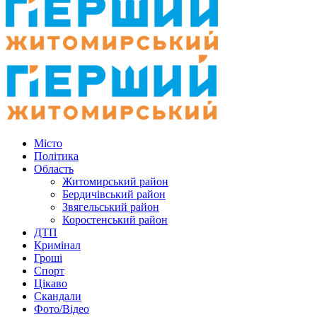
Місто
Політика
Область
Житомирський район
Бердичівський район
Звягельський район
Коростенський район
ДТП
Кримінал
Гроші
Спорт
Цікаво
Скандали
Фото/Відео