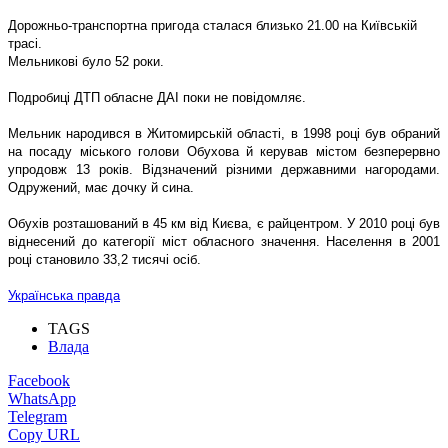
Дорожньо-транспортна пригода сталася близько 21.00 на Київській
трасі.
Мельникові було 52 роки.
Подробиці ДТП обласне ДАІ поки не повідомляє.
Мельник народився в Житомирській області, в 1998 році був обраний
на посаду міського голови Обухова й керував містом безперервно
упродовж 13 років. Відзначений різними державними нагородами.
Одружений, має дочку й сина.
Обухів розташований в 45 км від Києва, є райцентром. У 2010 році був
віднесений до категорії міст обласного значення. Населення в 2001
році становило 33,2 тисячі осіб.
Українська правда
TAGS
Влада
Facebook
WhatsApp
Telegram
Copy URL