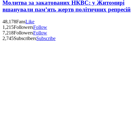
Молитва за закатованих НКВС: у Житомирі
вшанували пам’ять жертв політичних репресій
48,178
Fans
Like
1,215
Followers
Follow
7,218
Followers
Follow
2,745
Subscribers
Subscribe