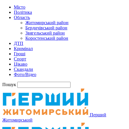
Місто
Політика
Область
Житомирський район
Бердичівський район
Звягельський район
Коростенський район
ДТП
Кримінал
Гроші
Спорт
Цікаво
Скандали
Фото/Відео
Пошук
Перший
Житомирський