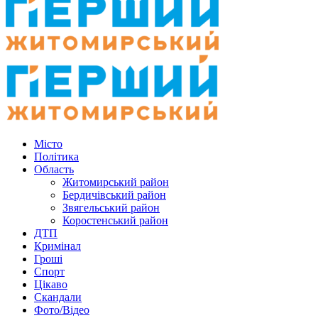
Місто
Політика
Область
Житомирський район
Бердичівський район
Звягельський район
Коростенський район
ДТП
Кримінал
Гроші
Спорт
Цікаво
Скандали
Фото/Відео