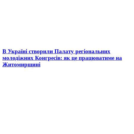
В Україні створили Палату регіональних
молодіжних Конгресів: як це працюватиме на
Житомирщині