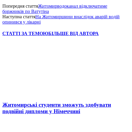
Попередня стаття
Житомирводоканал відключатиме
боржників по Ватутіна
Наступна стаття
На Житомирщини внаслідок аварій водій
опинився у лікарні
СТАТТІ ЗА ТЕМОЮ
БІЛЬШЕ ВІД АВТОРА
Житомирські студенти зможуть здобувати
подвійні дипломи у Німеччині