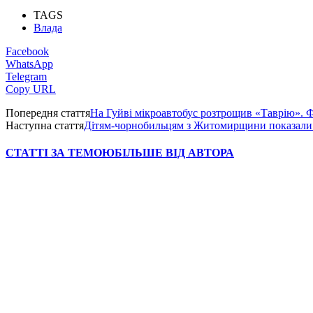
TAGS
Влада
Facebook
WhatsApp
Telegram
Copy URL
Попередня стаття
На Гуйві мікроавтобус розтрощив «Таврію».
Наступна стаття
Дітям-чорнобильцям з Житомирщини показали
СТАТТІ ЗА ТЕМОЮ
БІЛЬШЕ ВІД АВТОРА