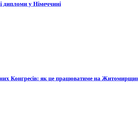
і дипломи у Німеччині
жних Конгресів: як це працюватиме на Житомирщи