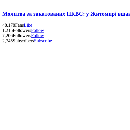
Молитва за закатованих НКВС: у Житомирі вшану
48,178
Fans
Like
1,215
Followers
Follow
7,206
Followers
Follow
2,745
Subscribers
Subscribe