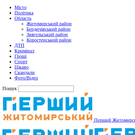
Місто
Політика
Область
Житомирський район
Бердичівський район
Звягельський район
Коростенський район
ДТП
Кримінал
Гроші
Спорт
Цікаво
Скандали
Фото/Відео
Пошук
Перший Житомирс