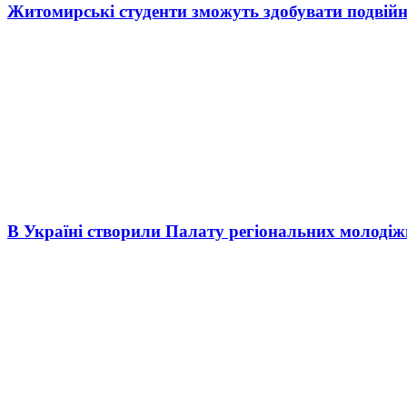
Житомирські студенти зможуть здобувати подвійн
В Україні створили Палату регіональних молоді