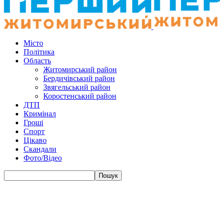
Місто
Політика
Область
Житомирський район
Бердичівський район
Звягельський район
Коростенський район
ДТП
Кримінал
Гроші
Спорт
Цікаво
Скандали
Фото/Відео