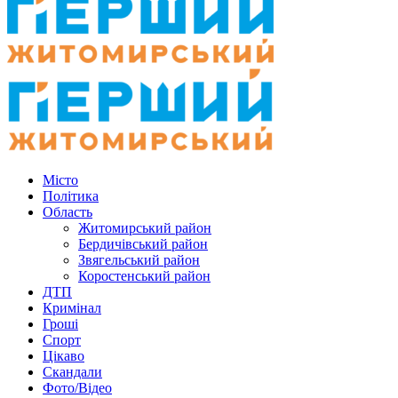
Місто
Політика
Область
Житомирський район
Бердичівський район
Звягельський район
Коростенський район
ДТП
Кримінал
Гроші
Спорт
Цікаво
Скандали
Фото/Відео