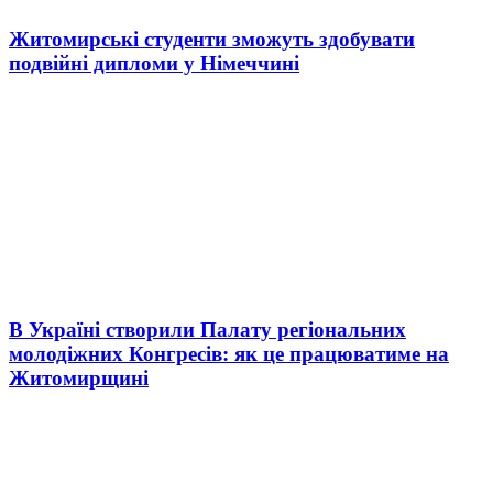
Житомирські студенти зможуть здобувати
подвійні дипломи у Німеччині
В Україні створили Палату регіональних
молодіжних Конгресів: як це працюватиме на
Житомирщині