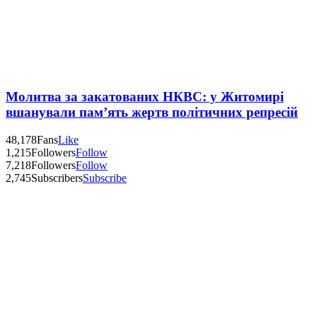
Молитва за закатованих НКВС: у Житомирі
вшанували пам’ять жертв політичних репресій
48,178
Fans
Like
1,215
Followers
Follow
7,218
Followers
Follow
2,745
Subscribers
Subscribe