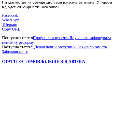
Нагадаємо, що на сьогоднішню сесія винесене 59 питань. У перерві
відбудеться брифінг міського голови.
Facebook
WhatsApp
Telegram
Copy URL
Попередня стаття
Профспілки просять Януковича заблокувати
пенсійну реформу
Наступна стаття
У Дебоя новий заступник. Закусило замість
Заінчковського
СТАТТІ ЗА ТЕМОЮ
БІЛЬШЕ ВІД АВТОРА