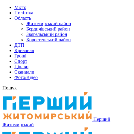
Місто
Політика
Область
Житомирський район
Бердичівський район
Звягельський район
Коростенський район
ДТП
Кримінал
Гроші
Спорт
Цікаво
Скандали
Фото/Відео
Пошук
Перший
Житомирський