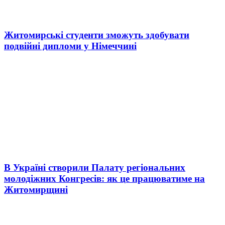
Житомирські студенти зможуть здобувати
подвійні дипломи у Німеччині
В Україні створили Палату регіональних
молодіжних Конгресів: як це працюватиме на
Житомирщині