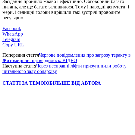
Засідання пройшло жваво і ефективно. Обговорили багато
питань, але ще багато залишилося. Тому і народні депутати, і
мери, і селищні голови вирішили такі зустрічі проводите
регулярно.
Facebook
WhatsApp
Telegram
Copy URL
Попередня стаття
Чергове повідомлення про загрозу теракту в
Житомирі не підтвердилось. ВІДЕО
Наступна стаття
Через несправні ліфти призупинили роботу
читального залу облархіву
СТАТТІ ЗА ТЕМОЮ
БІЛЬШЕ ВІД АВТОРА