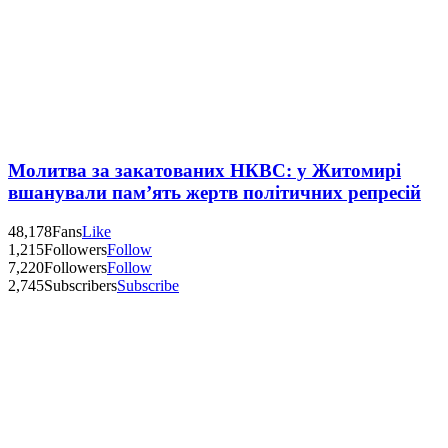
Молитва за закатованих НКВС: у Житомирі
вшанували пам’ять жертв політичних репресій
48,178
Fans
Like
1,215
Followers
Follow
7,220
Followers
Follow
2,745
Subscribers
Subscribe