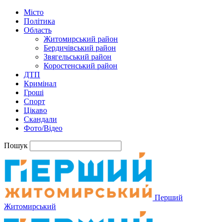
Місто
Політика
Область
Житомирський район
Бердичівський район
Звягельський район
Коростенський район
ДТП
Кримінал
Гроші
Спорт
Цікаво
Скандали
Фото/Відео
Пошук
Перший
Житомирський