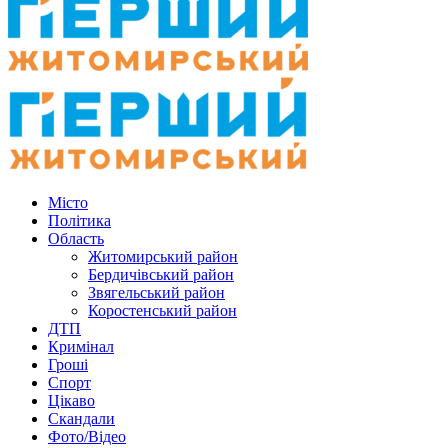
Місто
Політика
Область
Житомирський район
Бердичівський район
Звягельський район
Коростенський район
ДТП
Кримінал
Гроші
Спорт
Цікаво
Скандали
Фото/Відео