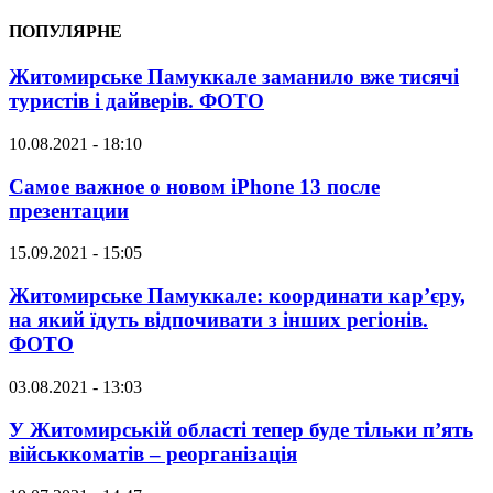
ПОПУЛЯРНЕ
Житомирське Памуккале заманило вже тисячі
туристів і дайверів. ФОТО
10.08.2021 - 18:10
Самое важное о новом iPhone 13 после
презентации
15.09.2021 - 15:05
Житомирське Памуккале: координати кар’єру,
на який їдуть відпочивати з інших регіонів.
ФОТО
03.08.2021 - 13:03
У Житомирській області тепер буде тільки п’ять
військкоматів – реорганізація