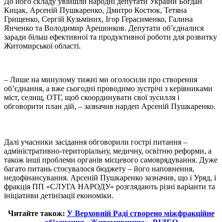
До його складу увійшли народні депутати України Богдан
Кицак, Арсеній Пушкаренко, Дмитро Костюк, Тетяна
Грищенко, Сергій Кузьміних, Ігор Герасименко, Галина
Янченко та Володимир Арешонков. Депутати об’єдналися
заради більш ефективної та продуктивної роботи для розвитку
Житомирської області.
– Лише на минулому тижні ми оголосили про створення
об’єднання, а вже сьогодні проводимо зустрічі з керівниками
міст, селищ, ОТГ, щоб скоординувати свої зусилля і
обговорити план дій, – зазначив нардеп Арсеній Пушкаренко.
Далі учасники засідання обговорили гострі питання –
адміністративно-територіальну, медичну, освітню реформи, а
також інші проблеми органів місцевого самоврядування. Дуже
багато питань стосувалося бюджету – його наповнення,
недофінансування. Арсеній Пушкаренко зазначив, що і Уряд, і
фракція ПП «СЛУГА НАРОДУ» розглядають різні варіанти та
ініціативи детінізації економіки.
Читайте також:
У Верховній Раді створено міжфракційне