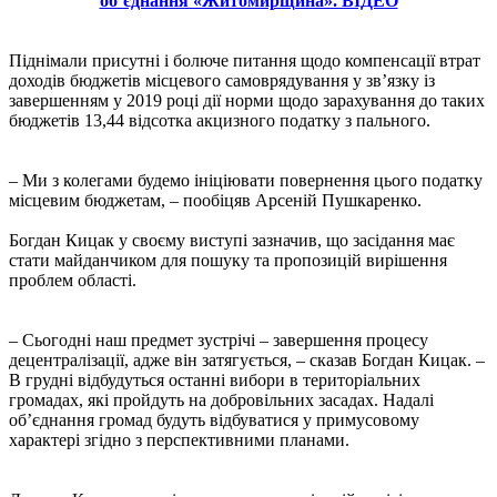
об’єднання «Житомирщина». ВІДЕО
Піднімали присутні і болюче питання щодо компенсації втрат
доходів бюджетів місцевого самоврядування у зв’язку із
завершенням у 2019 році дії норми щодо зарахування до таких
бюджетів 13,44 відсотка акцизного податку з пального.
– Ми з колегами будемо ініціювати повернення цього податку
місцевим бюджетам, – пообіцяв Арсеній Пушкаренко.
Богдан Кицак у своєму виступі зазначив, що засідання має
стати майданчиком для пошуку та пропозицій вирішення
проблем області.
– Сьогодні наш предмет зустрічі – завершення процесу
децентралізації, адже він затягується, – сказав Богдан Кицак. –
В грудні відбудуться останні вибори в територіальних
громадах, які пройдуть на добровільних засадах. Надалі
об’єднання громад будуть відбуватися у примусовому
характері згідно з перспективними планами.