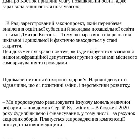
Дмитро Костюк приділив увагу позашкільній освіті, адже
зараз вона залишається поза увагою.
– В Раді зареєстрований законопроект, який передбачає
виділення освітньої субвенції й закладам позашкільної освіти,
– сказав Дмитро Костюк. – Тому що зараз вона відірвана від
шкільної і дошкільної й фактично знаходиться у стані
закриття.
Цей документ яскраво показує, як буде відбуватися взаємодія
нашої міжфракційної депутатської групи з органами місцевого
самоврядування та громадами.
Піднімали питання й охорони здоров’я. Народні депутати
відзначили, що є і позитивні зміни, і перспективи розвитку.
– Ми продовжуємо реалізовувати існуючу модель медичної
реформи, – повідомив Сергій Кузьміних. – В бюджеті 2020
року буде збільшено і фінансування, у тому числі – за рахунок
акцизних зборів. Планується запровадження компенсації
послуг, страхової медицини.