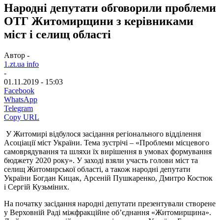
Народні депутати обговорили проблеми
ОТГ Житомирщини з керівниками
міст і селищ області
Автор -
1.zt.ua info
-
01.11.2019 - 15:03
Facebook
WhatsApp
Telegram
Copy URL
У Житомирі відбулося засідання регіонального відділення
Асоціації міст України. Тема зустрічі – «Проблеми місцевого
самоврядування та шляхи їх вирішення в умовах формування
бюджету 2020 року». У заході взяли участь голови міст та
селищ Житомирської області, а також народні депутати
України Богдан Кицак, Арсеній Пушкаренко, Дмитро Костюк
і Сергій Кузьміних.
На початку засідання народні депутати презентували створене
у Верховній Раді міжфракційне об’єднання «Житомирщина».