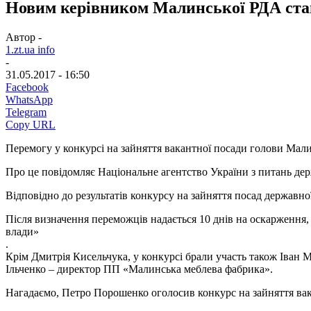
Новим керівником Малинської РДА став
Автор -
1.zt.ua info
-
31.05.2017 - 16:50
Facebook
WhatsApp
Telegram
Copy URL
Перемогу у конкурсі на зайняття вакантної посади голови Мали
Про це повідомляє Національне агентство України з питань де
Відповідно до результатів конкурсу на зайняття посад державн
Після визначення переможців надається 10 днів на оскарження,
влади»
.
Крім Дмитрія Кисельчука, у конкурсі брали участь також Іван М
Ільченко – директор ПП «Малинська меблева фабрика».
Нагадаємо, Петро Порошенко оголосив конкурс на зайняття вака