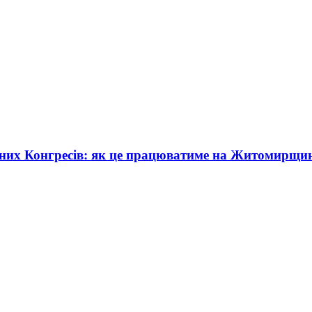
жних Конгресів: як це працюватиме на Житомирщи