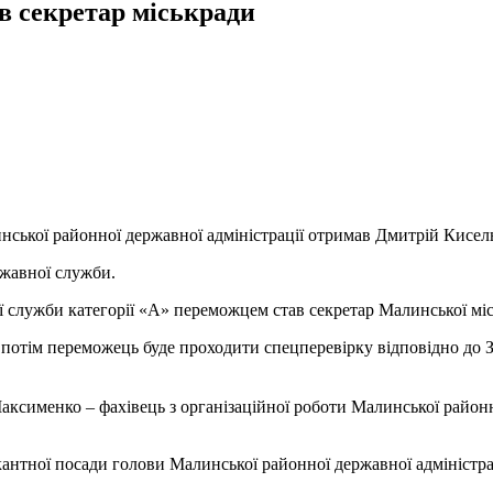
 секретар міськради
нської районної державної адміністрації отримав Дмитрій Кисел
ржавної служби.
ої служби категорії «А» переможцем став секретар Малинської мі
 потім переможець буде проходити спецперевірку відповідно до 
аксименко – фахівець з організаційної роботи Малинської районн
нтної посади голови Малинської районної державної адміністрац