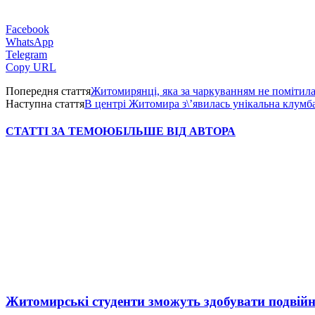
Facebook
WhatsApp
Telegram
Copy URL
Попередня стаття
Житомирянці, яка за чаркуванням не помітила,
Наступна стаття
В центрі Житомира з\’явилась унікальна клум
СТАТТІ ЗА ТЕМОЮ
БІЛЬШЕ ВІД АВТОРА
Житомирські студенти зможуть здобувати подвійн