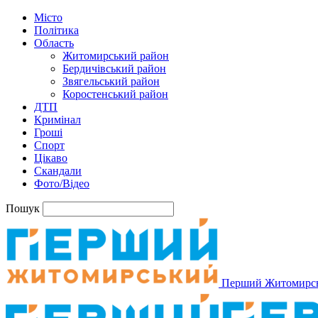
Місто
Політика
Область
Житомирський район
Бердичівський район
Звягельський район
Коростенський район
ДТП
Кримінал
Гроші
Спорт
Цікаво
Скандали
Фото/Відео
Пошук
Перший Житомирс