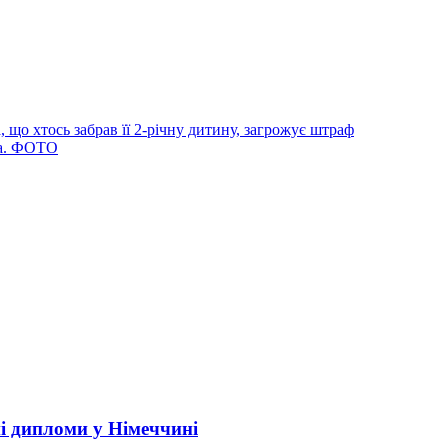
 що хтось забрав її 2-річну дитину, загрожує штраф
ба. ФОТО
і дипломи у Німеччині