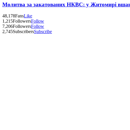
Молитва за закатованих НКВС: у Житомирі вшану
48,178
Fans
Like
1,215
Followers
Follow
7,206
Followers
Follow
2,745
Subscribers
Subscribe