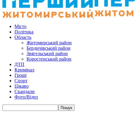
Місто
Політика
Область
Житомирський район
Бердичівський район
Звягельський район
Коростенський район
ДТП
Кримінал
Гроші
Спорт
Цікаво
Скандали
Фото/Відео