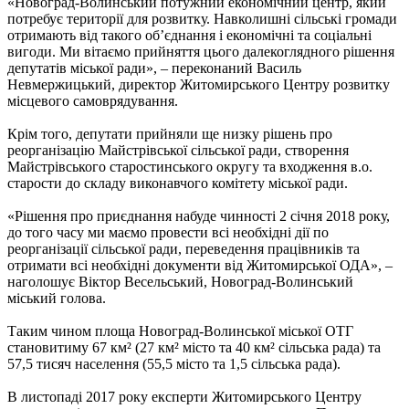
«Новоград-Волинський потужний економічний центр, який
потребує території для розвитку. Навколишні сільські громади
отримають від такого об’єднання і економічні та соціальні
вигоди. Ми вітаємо прийняття цього далекоглядного рішення
депутатів міської ради», – переконаний Василь
Невмержицький, директор Житомирського Центру розвитку
місцевого самоврядування.
Крім того, депутати прийняли ще низку рішень про
реорганізацію Майстрівської сільської ради, створення
Майстрівського старостинського округу та входження в.о.
старости до складу виконавчого комітету міської ради.
«Рішення про приєднання набуде чинності 2 січня 2018 року,
до того часу ми маємо провести всі необхідні дії по
реорганізації сільської ради, переведення працівників та
отримати всі необхідні документи від Житомирської ОДА», –
наголошує Віктор Весельський, Новоград-Волинський
міський голова.
Таким чином площа Новоград-Волинської міської ОТГ
становитиму 67 км² (27 км² місто та 40 км² сільська рада) та
57,5 тисяч населення (55,5 місто та 1,5 сільська рада).
В листопаді 2017 року експерти Житомирського Центру