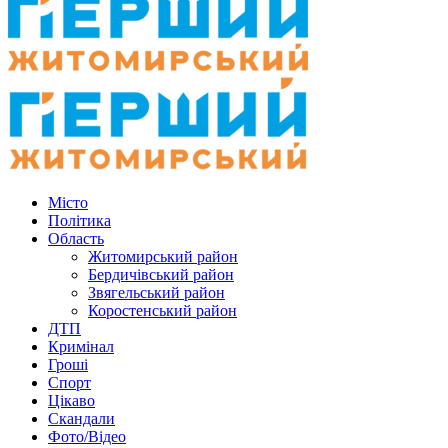
Місто
Політика
Область
Житомирський район
Бердичівський район
Звягельський район
Коростенський район
ДТП
Кримінал
Гроші
Спорт
Цікаво
Скандали
Фото/Відео