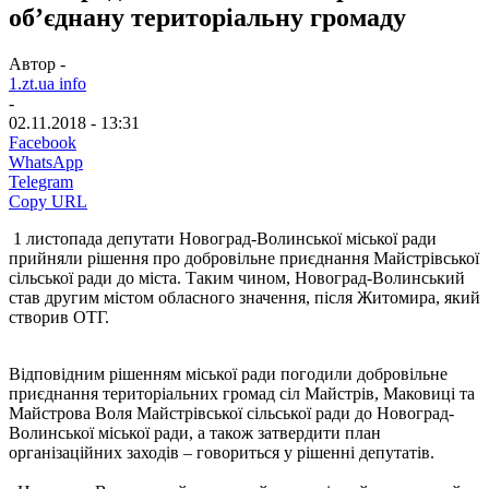
об’єднану територіальну громаду
Автор -
1.zt.ua info
-
02.11.2018 - 13:31
Facebook
WhatsApp
Telegram
Copy URL
1 листопада депутати Новоград-Волинської міської ради
прийняли рішення про добровільне приєднання Майстрівської
сільської ради до міста. Таким чином, Новоград-Волинський
став другим містом обласного значення, після Житомира, який
створив ОТГ.
Відповідним рішенням міської ради погодили добровільне
приєднання територіальних громад сіл Майстрів, Маковиці та
Майстрова Воля Майстрівської сільської ради до Новоград-
Волинської міської ради, а також затвердити план
організаційних заходів – говориться у рішенні депутатів.