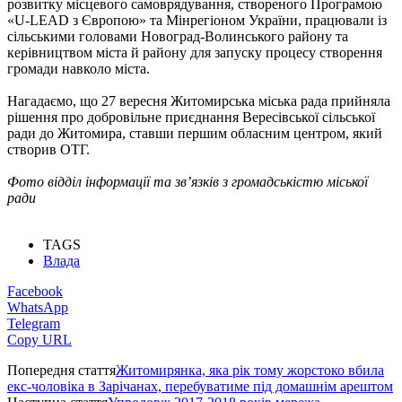
розвитку місцевого самоврядування, створеного Програмою
«U-LEAD з Європою» та Мінрегіоном України, працювали із
сільськими головами Новоград-Волинського району та
керівництвом міста й району для запуску процесу створення
громади навколо міста.
Нагадаємо, що 27 вересня Житомирська міська рада прийняла
рішення про добровільне приєднання Вересівської сільської
ради до Житомира, ставши першим обласним центром, який
створив ОТГ.
Фото відділ інформації та зв’язків з громадськістю міської
ради
TAGS
Влада
Facebook
WhatsApp
Telegram
Copy URL
Попередня стаття
Житомирянка, яка рік тому жорстоко вбила
екс-чоловіка в Зарічанах, перебуватиме під домашнім арештом