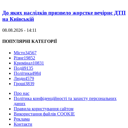
До яких наслідків призвело жорстке вечірнє ДТП
на Київській
08.08.2026 - 14:11
ПОПУЛЯРНІ КАТЕГОРІЇ
Місто
34567
Різне
19852
Кримінал
10831
Події
9135
Політика
4984
Люди
4579
Гроші
3839
Про нас
Політика конфіденційності та захисту персональних
даних
Правила користування сайтом
Використання файлів COOKIE
Реклама
Контакти