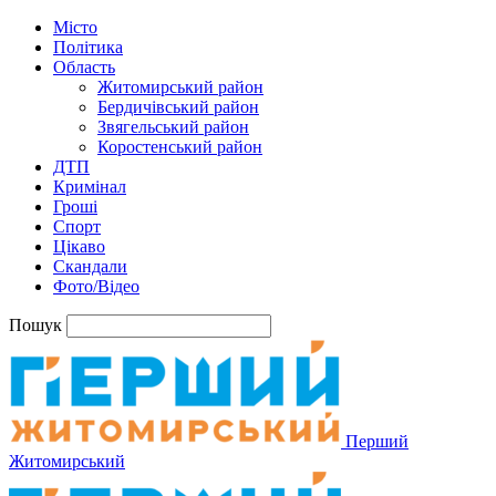
Місто
Політика
Область
Житомирський район
Бердичівський район
Звягельський район
Коростенський район
ДТП
Кримінал
Гроші
Спорт
Цікаво
Скандали
Фото/Відео
Пошук
Перший
Житомирський