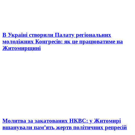
В Україні створили Палату регіональних
молодіжних Конгресів: як це працюватиме на
Житомирщині
Молитва за закатованих НКВС: у Житомирі
вшанували пам’ять жертв політичних репресій