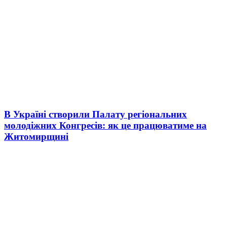
В Україні створили Палату регіональних
молодіжних Конгресів: як це працюватиме на
Житомирщині