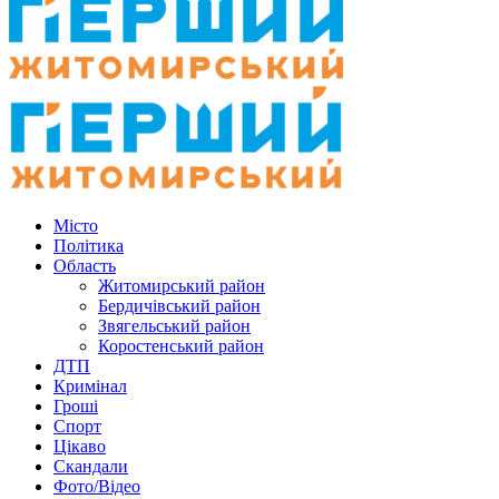
Місто
Політика
Область
Житомирський район
Бердичівський район
Звягельський район
Коростенський район
ДТП
Кримінал
Гроші
Спорт
Цікаво
Скандали
Фото/Відео