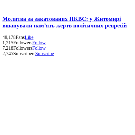
Молитва за закатованих НКВС: у Житомирі
вшанували пам’ять жертв політичних репресій
48,178
Fans
Like
1,215
Followers
Follow
7,218
Followers
Follow
2,745
Subscribers
Subscribe