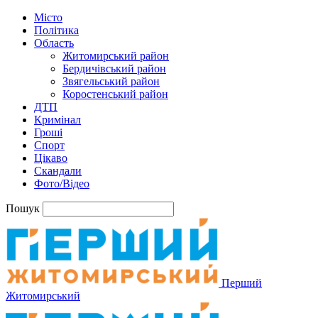
Місто
Політика
Область
Житомирський район
Бердичівський район
Звягельський район
Коростенський район
ДТП
Кримінал
Гроші
Спорт
Цікаво
Скандали
Фото/Відео
Пошук
Перший
Житомирський