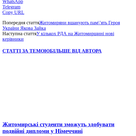
WhatsApp
Telegram
Copy URL
Попередня стаття
Житомиряни вшанують пам\’ять Героя
України Якова Зайка
Наступна стаття
У кількох РДА на Житомирщині нові
керівники
СТАТТІ ЗА ТЕМОЮ
БІЛЬШЕ ВІД АВТОРА
Житомирські студенти зможуть здобувати
подвійні дипломи у Німеччині