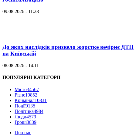
09.08.2026 - 11:28
До яких наслідків призвело жорстке вечірнє ДТП
на Київській
08.08.2026 - 14:11
ПОПУЛЯРНІ КАТЕГОРІЇ
Місто
34567
Різне
19852
Кримінал
10831
Події
9135
Політика
4984
Люди
4579
Гроші
3839
Про нас