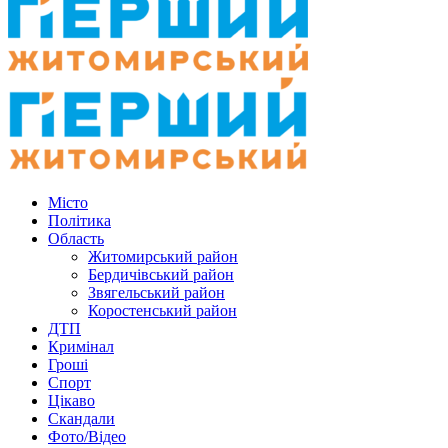
Місто
Політика
Область
Житомирський район
Бердичівський район
Звягельський район
Коростенський район
ДТП
Кримінал
Гроші
Спорт
Цікаво
Скандали
Фото/Відео