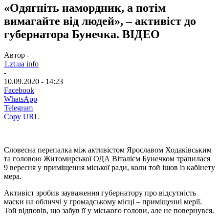
«Одягніть намордник, а потім
вимагайте від людей», – активіст до
губернатора Бунечка. ВІДЕО
Автор -
1.zt.ua info
-
10.09.2020 - 14:23
Facebook
WhatsApp
Telegram
Copy URL
Словесна перепалка між активістом Ярославом Ходаківським
та головою Житомирської ОДА Віталієм Бунечком трапилася
9 вересня у приміщення міської ради, коли той ішов із кабінету
мера.
Активіст зробив зауваження губернатору про відсутність
маски на обличчі у громадському місці – приміщенні мерії.
Той відповів, що забув її у міського голови, але не повернувся.