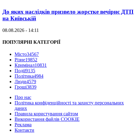
До яких наслідків призвело жорстке вечірнє ДТП
на Київській
08.08.2026 - 14:11
ПОПУЛЯРНІ КАТЕГОРІЇ
Місто
34567
Різне
19852
Кримінал
10831
Події
9135
Політика
4984
Люди
4579
Гроші
3839
Про нас
Політика конфіденційності та захисту персональних
даних
Правила користування сайтом
Використання файлів COOKIE
Реклама
Контакти