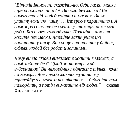
"Віталій Іванович, скажіть-но, будь ласка, маски
треба носить чи ні? А Ви чого без маски? Ви
вимагаєте від людей ходити в масках. Ви ж
улаштували цю "шизу"… істерію з карантином. А
самі зараз стоїте без маски у приміщенні міської
ради. Без цього намордника. Поясніть, чому ви
ходите без маски. Давайте закінчуйте цю
карантинну шизу. Ви краще статистику дайте,
скільки людей без роботи залишили.
Чому ви від людей вимагаєте ходити в масках, а
самі ходите без? Цілий житомирський
губернатор! Ви намордники одягаєте тільки, коли
на камери. Чому люди мають мучитися у
тролейбусах, магазинах, лікарнях…. Одягніть сам
намордник, а потім вимагайте від людей"
, – сказав
Ходаківський.