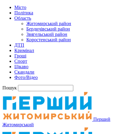
Місто
Політика
Область
Житомирський район
Бердичівський район
Звягельський район
Коростенський район
ДТП
Кримінал
Гроші
Спорт
Цікаво
Скандали
Фото/Відео
Пошук
Перший
Житомирський