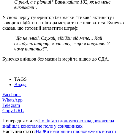
Є рівні, а є рівніші? Викликайте 102, як на мене
викликали".
У свою чергу губернатор без маски "тикав" активісту і
говорив відійти на півтора метри та не плюватися. Бунечко
сказав, що готовий заплатити штраф:
"Да не плюй. Слухай, відійди від мене… Хай
складуть штраф, я заплачу, якщо я порушив. У
чому питання?".
Бунечко вийшов без маски із мерії та пішов до ОДА.
TAGS
Влада
Facebook
WhatsApp
Telegram
Copy URL
Попередня стаття
Поліція за допомогою квадрокоптера
знайшла конопляне поле у соняшниках
Наступна стаття
На Житомирщині продовжують возити