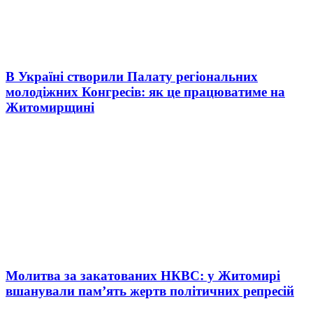
В Україні створили Палату регіональних
молодіжних Конгресів: як це працюватиме на
Житомирщині
Молитва за закатованих НКВС: у Житомирі
вшанували пам’ять жертв політичних репресій