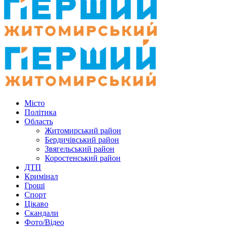
Місто
Політика
Область
Житомирський район
Бердичівський район
Звягельський район
Коростенський район
ДТП
Кримінал
Гроші
Спорт
Цікаво
Скандали
Фото/Відео