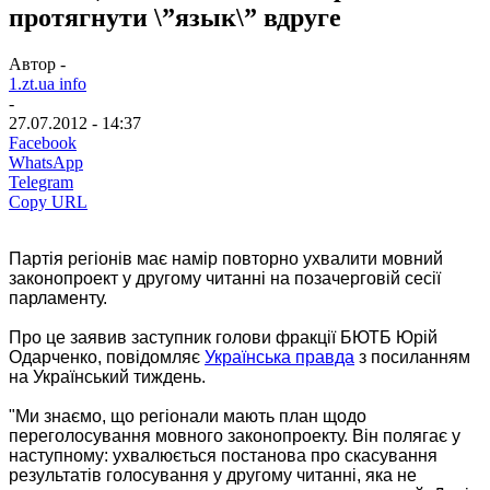
протягнути \”язык\” вдруге
Автор -
1.zt.ua info
-
27.07.2012 - 14:37
Facebook
WhatsApp
Telegram
Copy URL
Партія регіонів має намір повторно ухвалити мовний
законопроект у другому читанні на позачерговій сесії
парламенту.
Про це заявив заступник голови фракції БЮТБ Юрій
Одарченко, повідомляє
Українська правда
з посиланням
на Український тиждень.
"Ми знаємо, що регіонали мають план щодо
переголосування мовного законопроекту. Він полягає у
наступному: ухвалюється постанова про скасування
результатів голосування у другому читанні, яка не