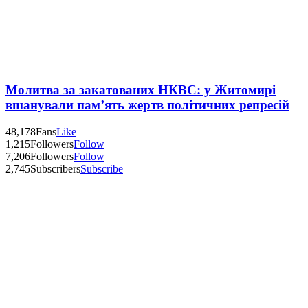
Молитва за закатованих НКВС: у Житомирі
вшанували пам’ять жертв політичних репресій
48,178
Fans
Like
1,215
Followers
Follow
7,206
Followers
Follow
2,745
Subscribers
Subscribe