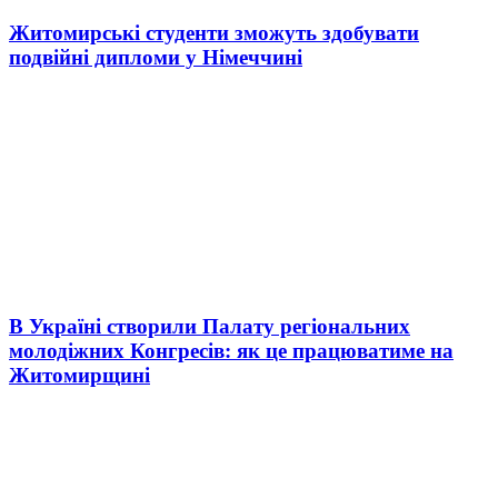
Житомирські студенти зможуть здобувати
подвійні дипломи у Німеччині
В Україні створили Палату регіональних
молодіжних Конгресів: як це працюватиме на
Житомирщині