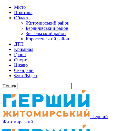
Місто
Політика
Область
Житомирський район
Бердичівський район
Звягельський район
Коростенський район
ДТП
Кримінал
Гроші
Спорт
Цікаво
Скандали
Фото/Відео
Пошук
Перший
Житомирський