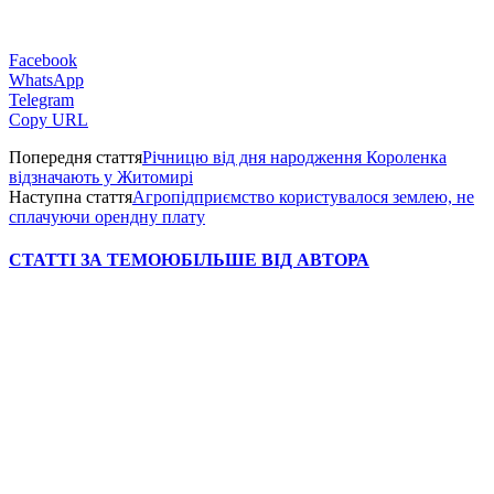
Facebook
WhatsApp
Telegram
Copy URL
Попередня стаття
Річницю від дня народження Короленка
відзначають у Житомирі
Наступна стаття
Агропідприємство користувалося землею, не
сплачуючи орендну плату
СТАТТІ ЗА ТЕМОЮ
БІЛЬШЕ ВІД АВТОРА