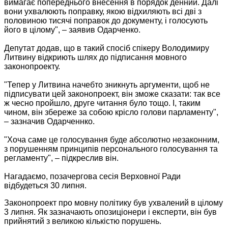
вимагає попереднього внесення в порядок денний. Далі
вони ухвалюють поправку, якою відхиляють всі дві з
половиною тисячі поправок до документу, і голосують
його в цілому", – заявив Одарченко.
Депутат додав, що в такий спосіб спікеру Володимиру
Литвину відкриють шлях до підписання мовного
законопроекту.
"Тепер у Литвина начебто зникнуть аргументи, щоб не
підписувати цей законопроект, він зможе сказати: так все
ж чесно пройшло, друге читання було тощо. І, таким
чином, він збереже за собою крісло голови парламенту",
– зазначив Одарченнко.
"Хоча саме це голосування буде абсолютно незаконним,
з порушенням принципів персонального голосування та
регламенту", – підкреслив він.
Нагадаємо, позачергова сесія Верховної Ради
відбудеться 30 липня.
Законопроект про мовну політику був ухвалений в цілому
3 липня. Як зазначають опозиціонери і експерти, він був
прийнятий з великою кількістю порушень.