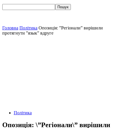
Головна
Політика
Опозиція: ”Регіонали” вирішили
протягнути ”язык” вдруге
Політика
Опозиція: \”Регіонали\” вирішили