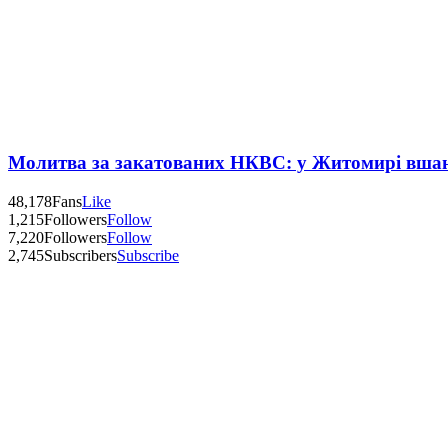
Молитва за закатованих НКВС: у Житомирі вшану
48,178
Fans
Like
1,215
Followers
Follow
7,220
Followers
Follow
2,745
Subscribers
Subscribe