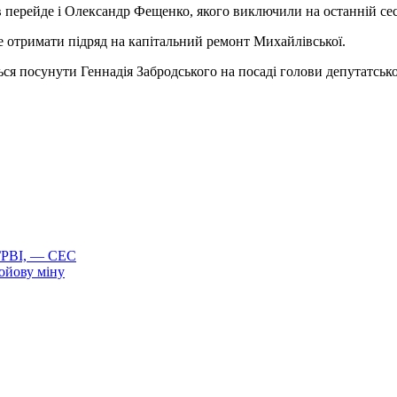
перейде і Олександр Фещенко, якого виключили на останній сесі
 отримати підряд на капітальний ремонт Михайлівської.
ться посунути Геннадія Забродського на посаді голови депутатськ
 ГРВІ, — СЕС
ойову міну