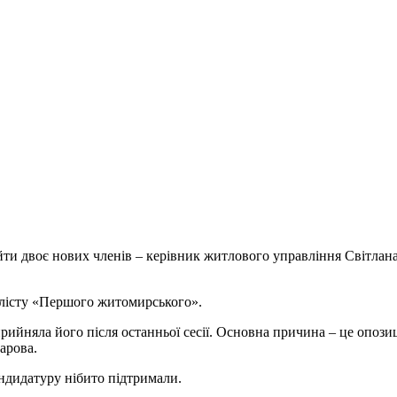
ійти двоє нових членів – керівник житлового управління Світла
лісту «Першого житомирського».
рийняла його після останньої сесії. Основна причина – це опозиці
арова.
кандидатуру нібито підтримали.