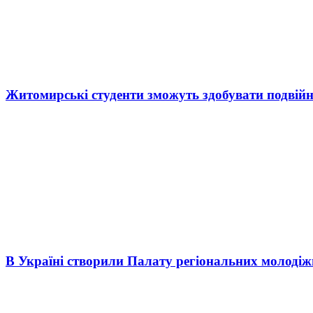
Житомирські студенти зможуть здобувати подвійн
В Україні створили Палату регіональних молоді