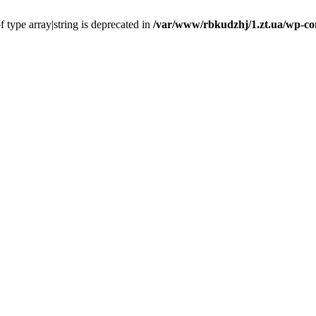
f type array|string is deprecated in
/var/www/rbkudzhj/1.zt.ua/wp-co