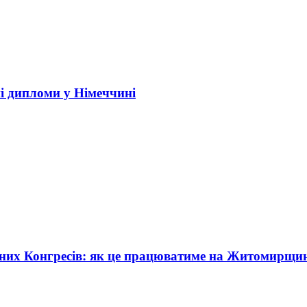
і дипломи у Німеччині
жних Конгресів: як це працюватиме на Житомирщи