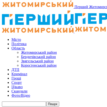
Перший Житомирс
Місто
Політика
Область
Житомирський район
Бердичівський район
Звягельський район
Коростенський район
ДТП
Кримінал
Гроші
Спорт
Цікаво
Скандали
Фото/Відео