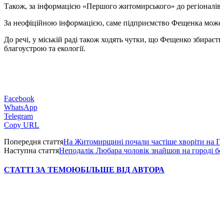
Також, за інформацією «Першого житомирського» до регіоналів 
За неофіційною інформацією, саме підприємство Фещенка може
До речі, у міській раді також ходять чутки, що Фещенко збирає
благоустрою та екології.
Facebook
WhatsApp
Telegram
Copy URL
Попередня стаття
На Житомирщині почали частіше хворіти на
Наступна стаття
Неподалік Любара чоловік знайшов на городі б
СТАТТІ ЗА ТЕМОЮ
БІЛЬШЕ ВІД АВТОРА