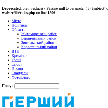
Deprecated
: preg_replace(): Passing null to parameter #3 ($subject) o
waf/src/lib/rules.php
on line
1896
Місто
Політика
Область
Житомирський район
Бердичівський район
Звягельський район
Коростенський район
ДТП
Кримінал
Гроші
Спорт
Цікаво
Скандали
Фото/Відео
Пошук