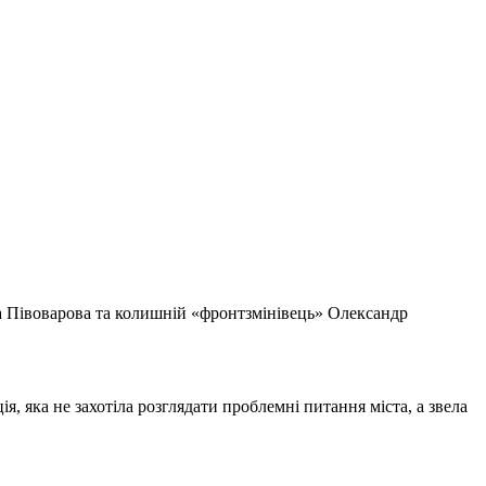
на Півоварова та колишній «фронтзмінівець» Олександр
я, яка не захотіла розглядати проблемні питання міста, а звела