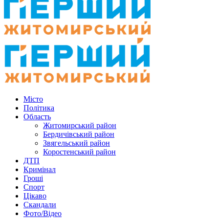
Місто
Політика
Область
Житомирський район
Бердичівський район
Звягельський район
Коростенський район
ДТП
Кримінал
Гроші
Спорт
Цікаво
Скандали
Фото/Відео