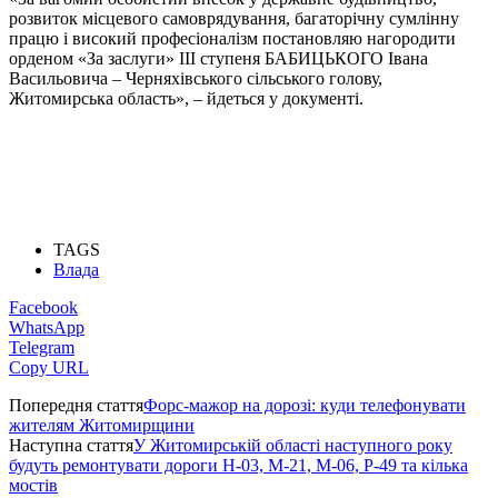
розвиток місцевого самоврядування, багаторічну сумлінну
працю і високий професіоналізм постановляю нагородити
орденом «За заслуги» III ступеня БАБИЦЬКОГО Івана
Васильовича – Черняхівського сільського голову,
Житомирська область», – йдеться у документі.
TAGS
Влада
Facebook
WhatsApp
Telegram
Copy URL
Попередня стаття
Форс-мажор на дорозі: куди телефонувати
жителям Житомирщини
Наступна стаття
У Житомирській області наступного року
будуть ремонтувати дороги Н-03, М-21, М-06, Р-49 та кілька
мостів