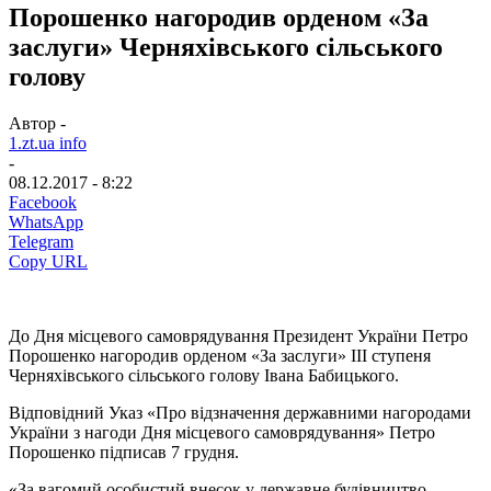
Порошенко нагородив орденом «За
заслуги» Черняхівського сільського
голову
Автор -
1.zt.ua info
-
08.12.2017 - 8:22
Facebook
WhatsApp
Telegram
Copy URL
До Дня місцевого самоврядування Президент України Петро
Порошенко нагородив орденом «За заслуги» III ступеня
Черняхівського сільського голову Івана Бабицького.
Відповідний Указ «Про відзначення державними нагородами
України з нагоди Дня місцевого самоврядування» Петро
Порошенко підписав 7 грудня.
«За вагомий особистий внесок у державне будівництво,