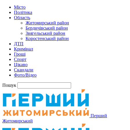
Місто
Політика
Область
Житомирський район
Бердичівський район
Звягельський район
Коростенський район
ДТП
Кримінал
Гроші
Спорт
Цікаво
Скандали
Фото/Відео
Пошук
Перший
Житомирський