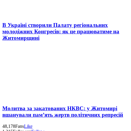
В Україні створили Палату регіональних
молодіжних Конгресів: як це працюватиме на
Житомирщині
Молитва за закатованих НКВС: у Житомирі
вшанували пам’ять жертв політичних репресій
48,178
Fans
Like