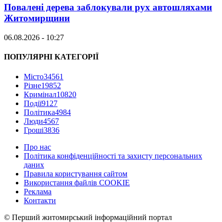
Повалені дерева заблокували рух автошляхами
Житомирщини
06.08.2026 - 10:27
ПОПУЛЯРНІ КАТЕГОРІЇ
Місто
34561
Різне
19852
Кримінал
10820
Події
9127
Політика
4984
Люди
4567
Гроші
3836
Про нас
Політика конфіденційності та захисту персональних
даних
Правила користування сайтом
Використання файлів COOKIE
Реклама
Контакти
© Перший житомирський інформаційний портал