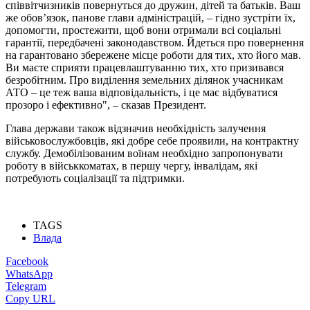
співвітчизників повернуться до дружин, дітей та батьків. Ваш
же обов’язок, панове глави адміністрацій, – гідно зустріти їх,
допомогти, простежити, щоб вони отримали всі соціальні
гарантії, передбачені законодавством. Йдеться про повернення
на гарантовано збережене місце роботи для тих, хто його мав.
Ви маєте сприяти працевлаштуванню тих, хто призивався
безробітним. Про виділення земельних ділянок учасникам
АТО – це теж ваша відповідальність, і це має відбуватися
прозоро і ефективно", – сказав Президент.
Глава держави також відзначив необхідність залучення
військовослужбовців, які добре себе проявили, на контрактну
службу. Демобілізованим воїнам необхідно запропонувати
роботу в військкоматах, в першу чергу, інвалідам, які
потребують соціалізації та підтримки.
TAGS
Влада
Facebook
WhatsApp
Telegram
Copy URL