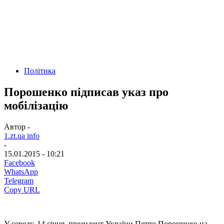
Політика
Порошенко підписав указ про
мобілізацію
Автор -
1.zt.ua info
-
15.01.2015 - 10:21
Facebook
WhatsApp
Telegram
Copy URL
У середу, 14 січня, президент України Петро Порошенко на