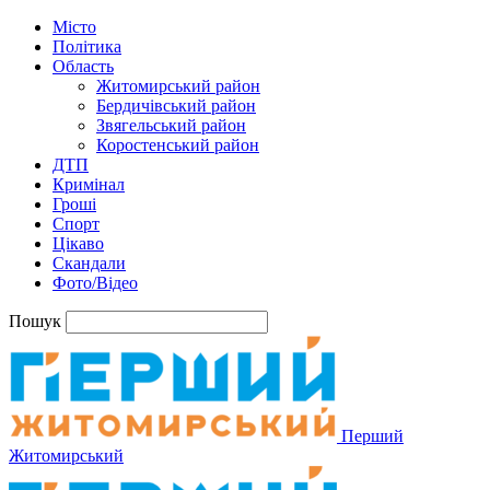
Місто
Політика
Область
Житомирський район
Бердичівський район
Звягельський район
Коростенський район
ДТП
Кримінал
Гроші
Спорт
Цікаво
Скандали
Фото/Відео
Пошук
Перший
Житомирський