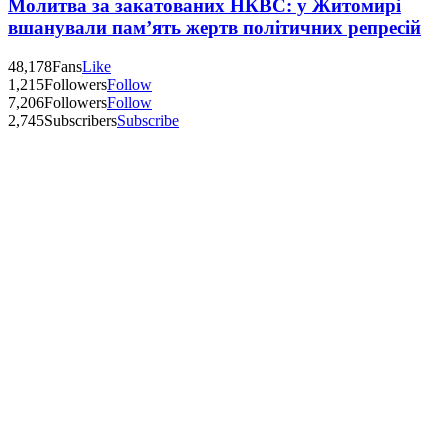
Молитва за закатованих НКВС: у Житомирі
вшанували пам’ять жертв політичних репресій
48,178
Fans
Like
1,215
Followers
Follow
7,206
Followers
Follow
2,745
Subscribers
Subscribe