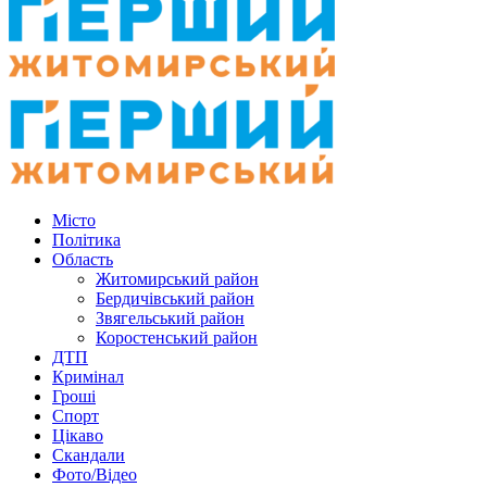
Місто
Політика
Область
Житомирський район
Бердичівський район
Звягельський район
Коростенський район
ДТП
Кримінал
Гроші
Спорт
Цікаво
Скандали
Фото/Відео