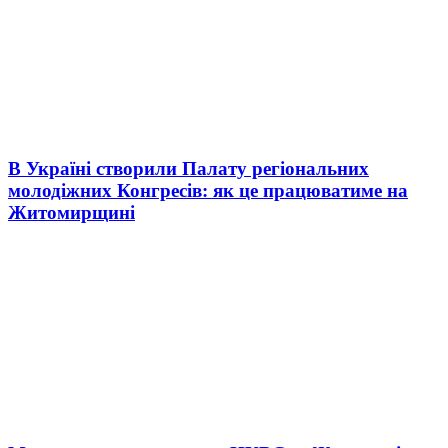
В Україні створили Палату регіональних
молодіжних Конгресів: як це працюватиме на
Житомирщині