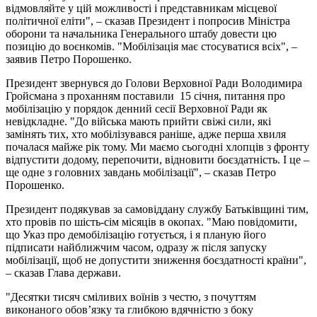
відмовляйте у цій можливості і представникам місцевої
політичної еліти", – сказав Президент і попросив Міністра
оборони та начальника Генерального штабу довести цю
позицію до воєнкомів. "Мобілізація має стосуватися всіх", –
заявив Петро Порошенко.
Президент звернувся до Голови Верховної Ради Володимира
Гройсмана з проханням поставили 15 січня, питання про
мобілізацію у порядок денний сесії Верховної Ради як
невідкладне. "До війська мають прийти свіжі сили, які
замінять тих, хто мобілізувався раніше, адже перша хвиля
почалася майже рік тому. Ми маємо сьогодні хлопців з фронту
відпустити додому, перепочити, відновити боєздатність. І це –
ще одне з головних завдань мобілізації", – сказав Петро
Порошенко.
Президент подякував за самовіддану службу Батьківщині тим,
хто провів по шість-сім місяців в окопах. "Маю повідомити,
що Указ про демобілізацію готується, і я планую його
підписати найближчим часом, одразу ж після запуску
мобілізації, щоб не допустити зниження боєздатності країни",
– сказав Глава держави.
"Десятки тисяч сміливих воїнів з честю, з почуттям
виконаного обов’язку та глибкою вдячністю з боку