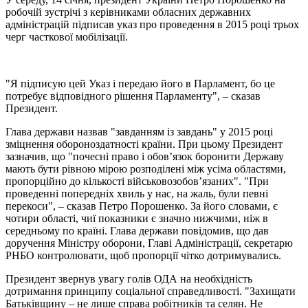
робочій зустрічі з керівниками обласних державних
адміністрацій підписав указ про проведення в 2015 році трьох
черг часткової мобілізації.
"Я підписую цей Указ і передаю його в Парламент, бо це
потребує відповідного рішення Парламенту", – сказав
Президент.
Глава держави назвав "завданням із завдань" у 2015 році
зміцнення обороноздатності країни. При цьому Президент
зазначив, що "почесні право і обов’язок боронити Державу
мають бути рівною мірою розподілені між усіма областями,
пропорційно до кількості військовозобов’язаних". "При
проведенні попередніх хвиль у нас, на жаль, були певні
перекоси", – сказав Петро Порошенко. За його словами, є
чотири області, чиї показники є значно нижчими, ніж в
середньому по країні. Глава держави повідомив, що дав
доручення Міністру оборони, Главі Адміністрації, секретарю
РНБО контролювати, щоб пропорції чітко дотримувались.
Президент звернув увагу голів ОДА на необхідність
дотримання принципу соціальної справедливості. "Захищати
Батьківщину – не лише справа робітників та селян. Не