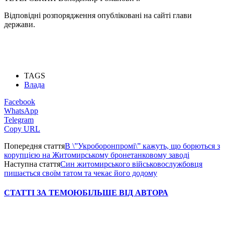
Відповідні розпорядження опубліковані на сайті глави
держави.
TAGS
Влада
Facebook
WhatsApp
Telegram
Copy URL
Попередня стаття
В \”Укроборонпромі\” кажуть, що борються з
корупцією на Житомирському бронетанковому заводі
Наступна стаття
Син житомирського військовослужбовця
пишається своїм татом та чекає його додому
СТАТТІ ЗА ТЕМОЮ
БІЛЬШЕ ВІД АВТОРА