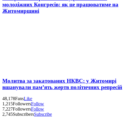
молодіжних Конгресів: як це працюватиме на
Житомирщині
Молитва за закатованих НКВС: у Житомирі
вшанували пам’ять жертв політичних репресій
48,178
Fans
Like
1,215
Followers
Follow
7,227
Followers
Follow
2,745
Subscribers
Subscribe