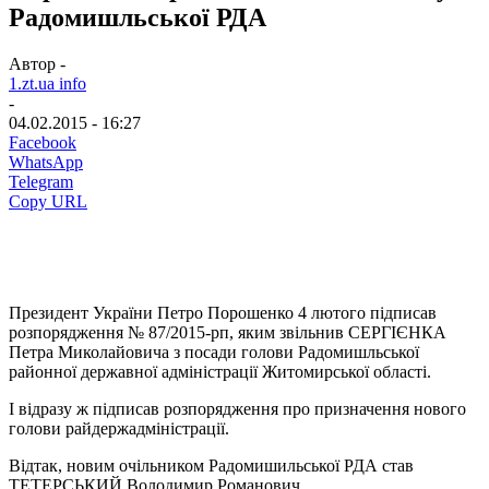
Радомишльської РДА
Автор -
1.zt.ua info
-
04.02.2015 - 16:27
Facebook
WhatsApp
Telegram
Copy URL
Президент України Петро Порошенко 4 лютого підписав
розпорядження № 87/2015-рп, яким звільнив СЕРГІЄНКА
Петра Миколайовича з посади голови Радомишльської
районної державної адміністрації Житомирської області.
І відразу ж підписав розпорядження про призначення нового
голови райдержадміністрації.
Відтак, новим очільником Радомишильської РДА став
ТЕТЕРСЬКИЙ Володимир Романович.