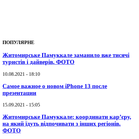
ПОПУЛЯРНЕ
Житомирське Памуккале заманило вже тисячі
туристів і дайверів. ФОТО
10.08.2021 - 18:10
Самое важное о новом iPhone 13 после
презентации
15.09.2021 - 15:05
Житомирське Памуккале: координати кар’єру,
на який їдуть відпочивати з інших регіонів.
ФОТО