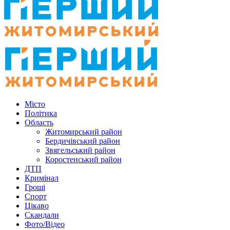
Місто
Політика
Область
Житомирський район
Бердичівський район
Звягельський район
Коростенський район
ДТП
Кримінал
Гроші
Спорт
Цікаво
Скандали
Фото/Відео