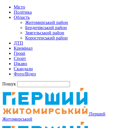
Місто
Політика
Область
Житомирський район
Бердичівський район
Звягельський район
Коростенський район
ДТП
Кримінал
Гроші
Спорт
Цікаво
Скандали
Фото/Відео
Пошук
Перший
Житомирський