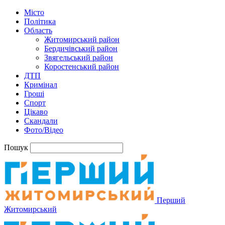
Місто
Політика
Область
Житомирський район
Бердичівський район
Звягельський район
Коростенський район
ДТП
Кримінал
Гроші
Спорт
Цікаво
Скандали
Фото/Відео
Пошук
Перший
Житомирський