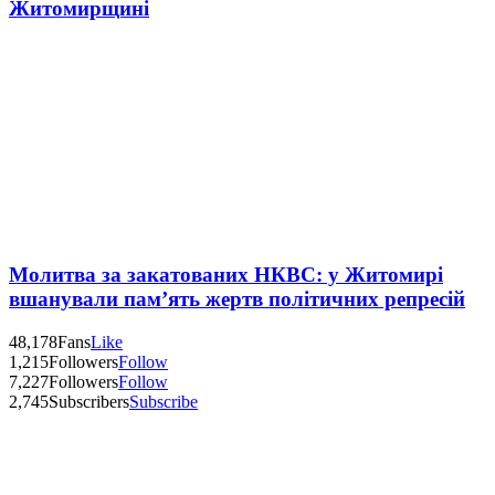
Житомирщині
Молитва за закатованих НКВС: у Житомирі
вшанували пам’ять жертв політичних репресій
48,178
Fans
Like
1,215
Followers
Follow
7,227
Followers
Follow
2,745
Subscribers
Subscribe