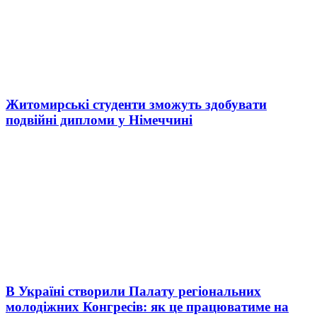
Житомирські студенти зможуть здобувати
подвійні дипломи у Німеччині
В Україні створили Палату регіональних
молодіжних Конгресів: як це працюватиме на