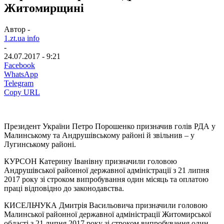
Житомирщині
Автор -
1.zt.ua info
-
24.07.2017 - 9:21
Facebook
WhatsApp
Telegram
Copy URL
Президент України Петро Порошенко призначив голів РДА у
Малинському та Андрушівському районі й звільнив – у
Лугинському районі.
КУРСОН Катерину Іванівну призначили головою
Андрушівської районної державної адміністрації з 21 липня
2017 року зі строком випробування один місяць та оплатою
праці відповідно до законодавства.
КИСЕЛЬЧУКА Дмитрія Васильовича призначили головою
Малинської районної державної адміністрації Житомирської
області з 21 липня 2017 року зі строком випробування один