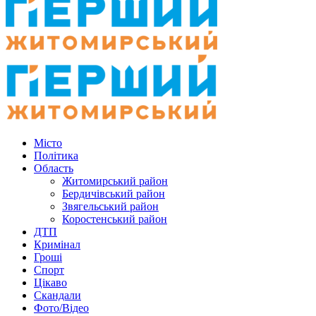
Місто
Політика
Область
Житомирський район
Бердичівський район
Звягельський район
Коростенський район
ДТП
Кримінал
Гроші
Спорт
Цікаво
Скандали
Фото/Відео