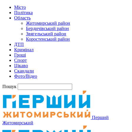
Місто
Політика
Область
Житомирський район
Бердичівський район
Звягельський район
Коростенський район
ДТП
Кримінал
Гроші
Спорт
Цікаво
Скандали
Фото/Відео
Пошук
Перший
Житомирський