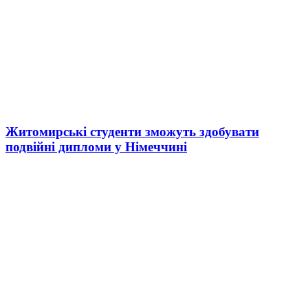
Житомирські студенти зможуть здобувати
подвійні дипломи у Німеччині