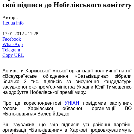
свої підписи до Нобелівського комітету
Автор -
1.zt.ua info
-
17.01.2012 - 11:28
Facebook
WhatsApp
Telegram
Copy URL
Активісти Харківської міської організації політичної партії
«Всеукраїнське об’єднання «Батьківщина» зібрали
близько 2 тис. підписів за висунення кандидатури
засудженої екс-прем’єр-міністра України Юлії Тимошенко
на здобуття Нобелівської премії миру.
Про це кореспондентові
УНІАН
повідомив заступник
голови Харківської обласної організації ВО
«Батьківщина» Валерій Дудко.
Він зауважив, що збір підписів усі районні партійні
організації «Батьківщини» в Харкові продовжуватимуть