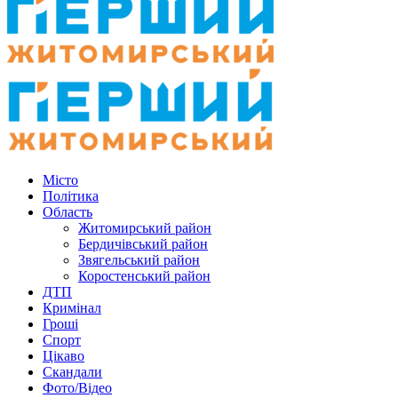
Місто
Політика
Область
Житомирський район
Бердичівський район
Звягельський район
Коростенський район
ДТП
Кримінал
Гроші
Спорт
Цікаво
Скандали
Фото/Відео