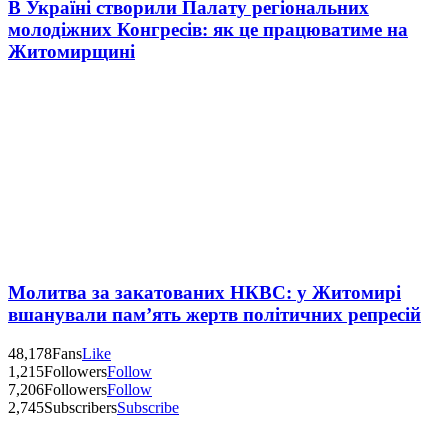
В Україні створили Палату регіональних
молодіжних Конгресів: як це працюватиме на
Житомирщині
Молитва за закатованих НКВС: у Житомирі
вшанували пам’ять жертв політичних репресій
48,178
Fans
Like
1,215
Followers
Follow
7,206
Followers
Follow
2,745
Subscribers
Subscribe