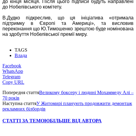
до кінця місяця. Після цього підписи будуть направлені
до Нобелівського комітету.
В.Дудко підкреслив, що ця ініціатива «отримала
підтримку в Європі та Америці», та висловив
переконання що Ю.Тимошенко зрештою буде номінована
на здобуття Нобелівської премії миру.
TAGS
Влада
Facebook
WhatsApp
Telegram
Copy URL
Попередня стаття
Великому боксеру і людині Мохаммеду Алі –
70 років
Наступна стаття
У Житомирі планують продовжити демонтаж
рекламних білбордів
СТАТТІ ЗА ТЕМОЮ
БІЛЬШЕ ВІД АВТОРА