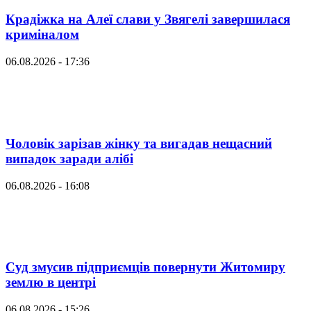
Крадіжка на Алеї слави у Звягелі завершилася
криміналом
06.08.2026 - 17:36
Чоловік зарізав жінку та вигадав нещасний
випадок заради алібі
06.08.2026 - 16:08
Суд змусив підприємців повернути Житомиру
землю в центрі
06.08.2026 - 15:26