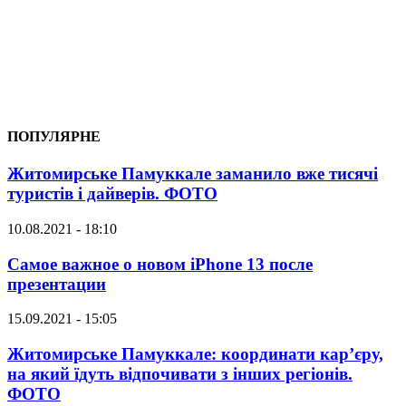
ПОПУЛЯРНЕ
Житомирське Памуккале заманило вже тисячі
туристів і дайверів. ФОТО
10.08.2021 - 18:10
Самое важное о новом iPhone 13 после
презентации
15.09.2021 - 15:05
Житомирське Памуккале: координати кар’єру,
на який їдуть відпочивати з інших регіонів.
ФОТО