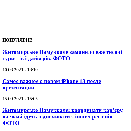
ПОПУЛЯРНЕ
Житомирське Памуккале заманило вже тисячі
туристів і дайверів. ФОТО
10.08.2021 - 18:10
Самое важное о новом iPhone 13 после
презентации
15.09.2021 - 15:05
Житомирське Памуккале: координати кар’єру,
на який їдуть відпочивати з інших регіонів.
ФОТО