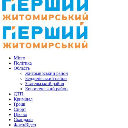
Місто
Політика
Область
Житомирський район
Бердичівський район
Звягельський район
Коростенський район
ДТП
Кримінал
Гроші
Спорт
Цікаво
Скандали
Фото/Відео