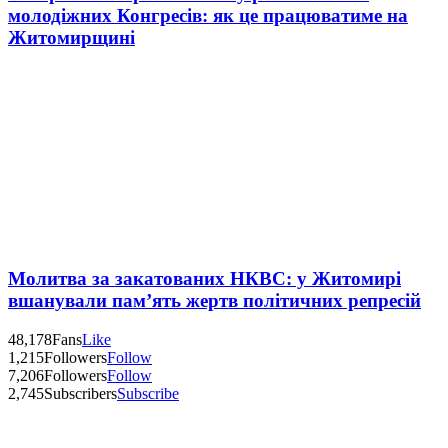
молодіжних Конгресів: як це працюватиме на
Житомирщині
Молитва за закатованих НКВС: у Житомирі
вшанували пам’ять жертв політичних репресій
48,178
Fans
Like
1,215
Followers
Follow
7,206
Followers
Follow
2,745
Subscribers
Subscribe