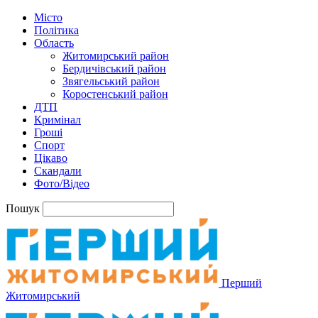
Місто
Політика
Область
Житомирський район
Бердичівський район
Звягельський район
Коростенський район
ДТП
Кримінал
Гроші
Спорт
Цікаво
Скандали
Фото/Відео
Пошук
Перший
Житомирський