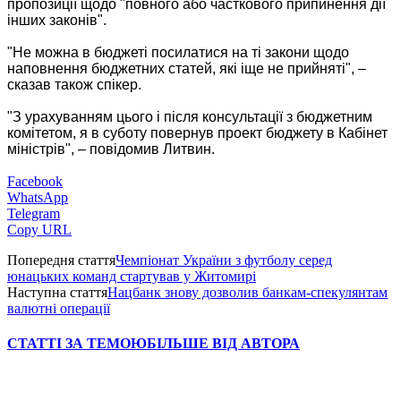
пропозиції щодо "повного або часткового припинення дії
інших законів".
"Не можна в бюджеті посилатися на ті закони щодо
наповнення бюджетних статей, які іще не прийняті", –
сказав також спікер.
"З урахуванням цього і після консультації з бюджетним
комітетом, я в суботу повернув проект бюджету в Кабінет
міністрів", – повідомив Литвин.
Facebook
WhatsApp
Telegram
Copy URL
Попередня стаття
Чемпіонат України з футболу серед
юнацьких команд стартував у Житомирі
Наступна стаття
Нацбанк знову дозволив банкам-спекулянтам
валютні операції
СТАТТІ ЗА ТЕМОЮ
БІЛЬШЕ ВІД АВТОРА