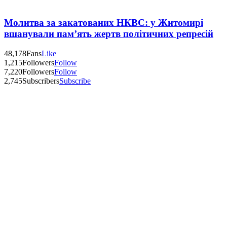
Молитва за закатованих НКВС: у Житомирі
вшанували пам’ять жертв політичних репресій
48,178
Fans
Like
1,215
Followers
Follow
7,220
Followers
Follow
2,745
Subscribers
Subscribe