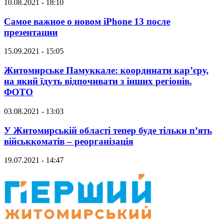
10.08.2021 - 18:10
Самое важное о новом iPhone 13 после
презентации
15.09.2021 - 15:05
Житомирське Памуккале: координати кар’єру,
на який їдуть відпочивати з інших регіонів.
ФОТО
03.08.2021 - 13:03
У Житомирській області тепер буде тільки п’ять
військкоматів – реорганізація
19.07.2021 - 14:47