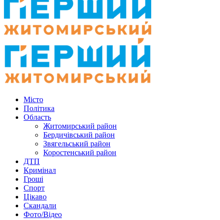
Місто
Політика
Область
Житомирський район
Бердичівський район
Звягельський район
Коростенський район
ДТП
Кримінал
Гроші
Спорт
Цікаво
Скандали
Фото/Відео