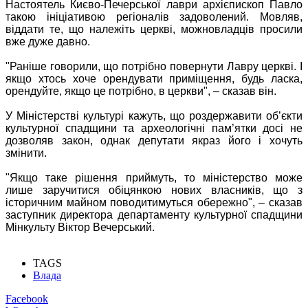
Настоятель Києво-Печерської лаври архієпископ Павло
такою ініціативою регіоналів задоволений. Мовляв,
віддати те, що належіть церкві, можновладців просили
вже дуже давно.
"Раніше говорили, що потрібно повернути Лавру церкві. І
якщо хтось хоче орендувати приміщення, будь ласка,
орендуйте, якщо це потрібно, в церкви", – сказав він.
У Міністерстві культурі кажуть, що роздержавити об’єкти
культурної спадщини та археологічні пам’ятки досі не
дозволяв закон, однак депутати якраз його і хочуть
змінити.
"Якщо таке рішення приймуть, то міністерство може
лише заручитися обіцянкою нових власників, що з
історичним майном поводитимуться обережно", – сказав
заступник директора департаменту культурної спадщини
Мінкульту Віктор Вечерський.
TAGS
Влада
Facebook