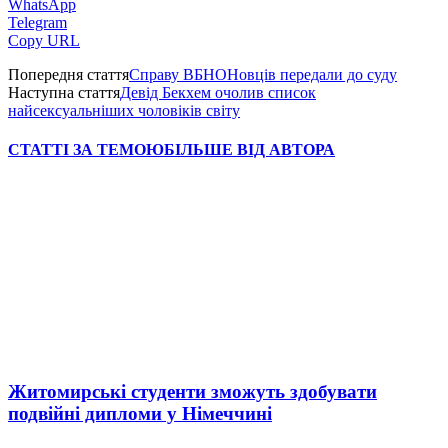
WhatsApp
Telegram
Copy URL
Попередня стаття
Справу ВБНОНовців передали до суду
Наступна стаття
Девід Бекхем очолив список
найсексуальніших чоловіків світу
СТАТТІ ЗА ТЕМОЮ
БІЛЬШЕ ВІД АВТОРА
Житомирські студенти зможуть здобувати
подвійні дипломи у Німеччині