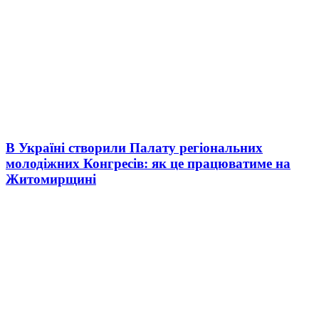
В Україні створили Палату регіональних
молодіжних Конгресів: як це працюватиме на
Житомирщині