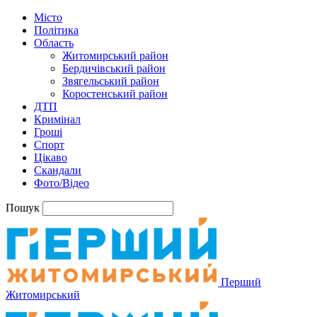
Місто
Політика
Область
Житомирський район
Бердичівський район
Звягельський район
Коростенський район
ДТП
Кримінал
Гроші
Спорт
Цікаво
Скандали
Фото/Відео
Пошук
Перший
Житомирський