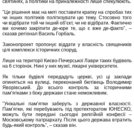
святинях, а політики на приналежності лише спекулюють.
"Це рішення має на меті поставити крапку на спробах тих
чи інших політиків політизувати цю тему. Стосовно того
чи відібрати той чи інший об’єкт, чи не відібрати. Фактично
ми хочемо закріпити де-юре те, що є вже де-факто", –
сказав регіонал Василь Горбаль.
Законопроект пропонує віддати у власність священиків
цілі комплекси історичних споруд.
Лише на території Києво-Печерської Лаври таких будівель
на 6 сторінок. Нині у них музеї, лікарні університети.
Як тільки будівлі передадуть церкві, усі ці заклади
опиняться на вулиці, переконаний бютівець Володимир
Яворівський. До всього контроль за історичними
пам’ятками з боку держави стане неможливим.
"Унікальні пам’ятки заберуть з державної власності.
Пам’ятки, які перебувають під протекторатом ЮНЕСКО,
можуть бути передані сьогодні релігійній конфесії –
Московському патріархату. Після цього держава втратить
будь-який контроль", – сказав він.