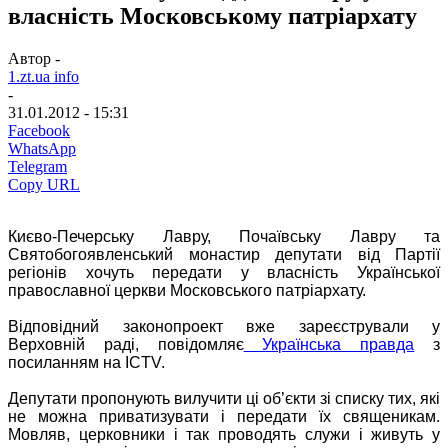
власність Московському патріархату
Автор -
1.zt.ua info
-
31.01.2012 - 15:31
Facebook
WhatsApp
Telegram
Copy URL
Києво-Печерську Лавру, Почаївську Лавру та
Святобогоявленський монастир депутати від Партії
регіонів хочуть передати у власність Української
православної церкви Московського патріархату.
Відповідний законопроект вже зареєстрували у
Верховній раді, повідомляє
Українська правда
з
посиланням на ICTV.
Депутати пропонують вилучити ці об’єкти зі списку тих, які
не можна приватизувати і передати їх священикам.
Мовляв, церковники і так проводять служи і живуть у