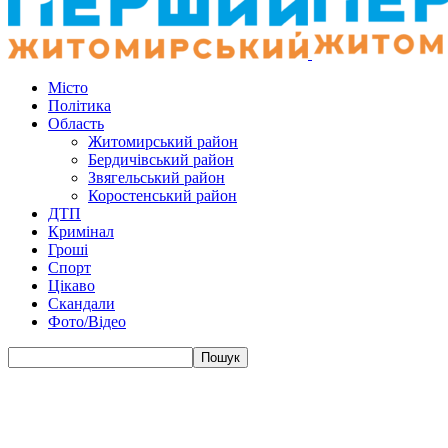
Місто
Політика
Область
Житомирський район
Бердичівський район
Звягельський район
Коростенський район
ДТП
Кримінал
Гроші
Спорт
Цікаво
Скандали
Фото/Відео