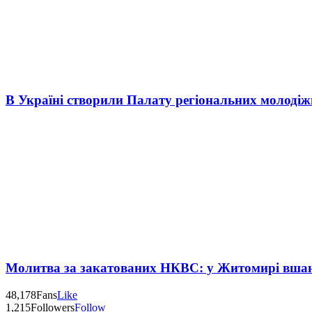
В Україні створили Палату регіональних молоді
Молитва за закатованих НКВС: у Житомирі вшану
48,178
Fans
Like
1,215
Followers
Follow