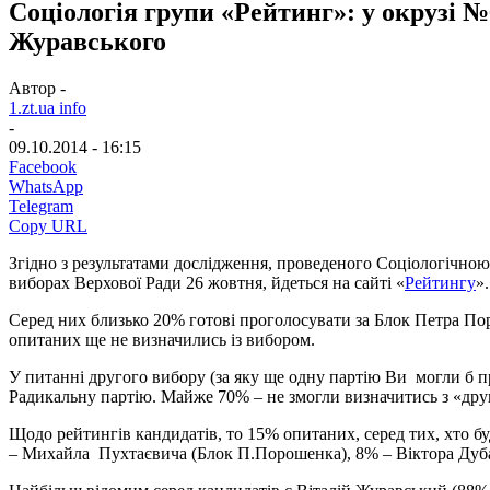
Соціологія групи «Рейтинг»: у окрузі 
Журавського
Автор -
1.zt.ua info
-
09.10.2014 - 16:15
Facebook
WhatsApp
Telegram
Copy URL
Згідно з результатами дослідження, проведеного Соціологічн
виборах Верхової Ради 26 жовтня, йдеться на сайті «
Рейтингу
».
Серед них близько 20% готові проголосувати за Блок Петра Пор
опитаних ще не визначились із вибором.
У питанні другого вибору (за яку ще одну партію Ви могли б п
Радикальну партію. Майже 70% – не змогли визначитись з «дру
Щодо рейтингів кандидатів, то 15% опитаних, серед тих, хто б
– Михайла Пухтаєвича (Блок П.Порошенка), 8% – Віктора Дубас