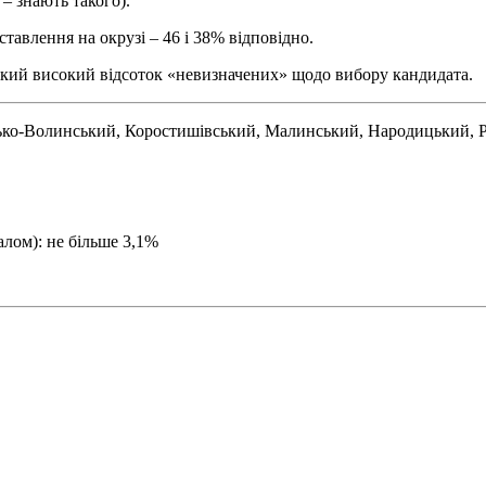
– знають такого).
тавлення на окрузі – 46 і 38% відповідно.
 такий високий відсоток «невизначених» щодо вибору кандидата.
рсько-Волинський, Коростишівський, Малинський, Народицький,
алом): не більше 3,1%