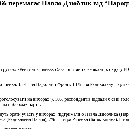
№66 перемагає Павло Дзюблик від “Народн
ою групою «Рейтинг», близько 50% опитаних мешканців округу №6
ошенка, 13% – за Народний Фронт, 13% – за Радикальну Партію, 
роголосувати на виборах?), 10% респондентів віддали б свій го
гим вибором» партії.
удуть брати участь у виборах, підтримали б Павла Дзюблика (На
а (Радикальна Партія), 7% – Петра Рябенка (Батьківщина). Не в