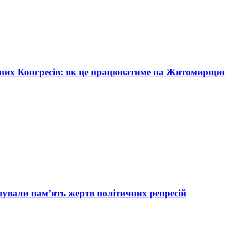
жних Конгресів: як це працюватиме на Житомирщи
вали пам’ять жертв політичних репресій