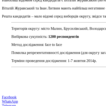
Найбільш відомим серед кандидатів є Віталій Журавський (88% 
Віталій Журавський та Іван Литвин мають найбільш негативне с
Решта кандидатів – мало відомі серед виборців округу, звідси
Територія округу: місто Малин, Брусилівський, Волода
Вибіркова сукупність:
1200 респондентів
Метод дослідження: face to face
Помилка репрезентативності дослідження (для округу заг
Терміни проведення дослідження: 1-7 жовтня 2014р.
Facebook
WhatsApp
Telegram