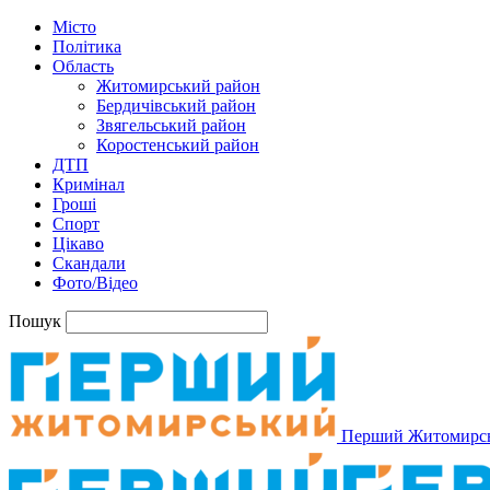
Місто
Політика
Область
Житомирський район
Бердичівський район
Звягельський район
Коростенський район
ДТП
Кримінал
Гроші
Спорт
Цікаво
Скандали
Фото/Відео
Пошук
Перший Житомирс