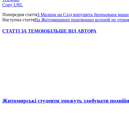
Copy URL
Попередня стаття
З Малина на Схід вирушить броньована маши
Наступна стаття
На Житомирщині працівники колоній не отрима
СТАТТІ ЗА ТЕМОЮ
БІЛЬШЕ ВІД АВТОРА
Житомирські студенти зможуть здобувати подвійн