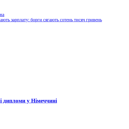
на
ють зарплату: борги сягають сотень тисяч гривень
і дипломи у Німеччині