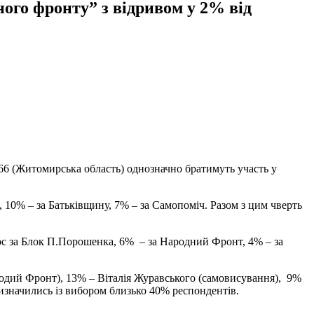
ого фронту” з відривом у 2% від
6 (Житомирська область) однозначно братимуть участь у
10% – за Батьківщину, 7% – за Самопоміч. Разом з цим чверть
лос за Блок П.Порошенка, 6% – за Народний Фронт, 4% – за
родий Фронт), 13% – Віталія Журавського (самовисування), 9%
изначились із вибором близько 40% респондентів.