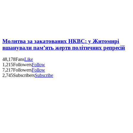
Молитва за закатованих НКВС: у Житомирі
вшанували пам’ять жертв політичних репресій
48,178
Fans
Like
1,215
Followers
Follow
7,217
Followers
Follow
2,745
Subscribers
Subscribe