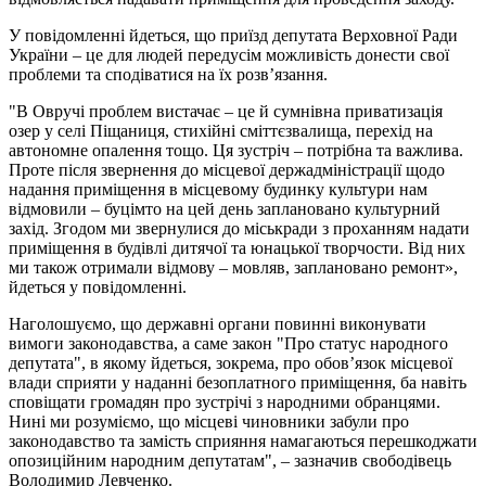
У повідомленні йдеться, що приїзд депутата Верховної Ради
України – це для людей передусім можливість донести свої
проблеми та сподіватися на їх розв’язання.
"В Овручі проблем вистачає – це й сумнівна приватизація
озер у селі Піщаниця, стихійні сміттєзвалища, перехід на
автономне опалення тощо. Ця зустріч – потрібна та важлива.
Проте після звернення до місцевої держадміністрації щодо
надання приміщення в місцевому будинку культури нам
відмовили – буцімто на цей день заплановано культурний
захід. Згодом ми звернулися до міськради з проханням надати
приміщення в будівлі дитячої та юнацької творчости. Від них
ми також отримали відмову – мовляв, заплановано ремонт»,
йдеться у повідомленні.
Наголошуємо, що державні органи повинні виконувати
вимоги законодавства, а саме закон "Про статус народного
депутата", в якому йдеться, зокрема, про обов’язок місцевої
влади сприяти у наданні безоплатного приміщення, ба навіть
сповіщати громадян про зустрічі з народними обранцями.
Нині ми розуміємо, що місцеві чиновники забули про
законодавство та замість сприяння намагаються перешкоджати
опозиційним народним депутатам", – зазначив свободівець
Володимир Левченко.