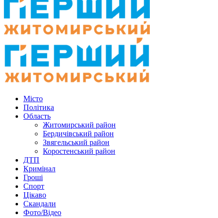
Місто
Політика
Область
Житомирський район
Бердичівський район
Звягельський район
Коростенський район
ДТП
Кримінал
Гроші
Спорт
Цікаво
Скандали
Фото/Відео