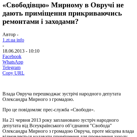
«Свободівцю» Мирному в Овручі не
дають приміщення прикриваючись
ремонтами і заходами?
Автор -
1.zt.ua info
-
18.06.2013 - 10:10
Facebook
WhatsApp
Telegram
Copy URL
Влада Овруча перешкоджає зустрічі народного депутата
Олександра Мирного з громадою.
Про це повідомляє прес-служба «Свободи».
На 21 червня 2013 року заплановано зустріч народного
депутата від Всеукраїнського об’єднання "Свобода"
Олександра Мирного з громадою Овруча, проте місцева влада
відмовляється надавати приміщення для проведення заходу.