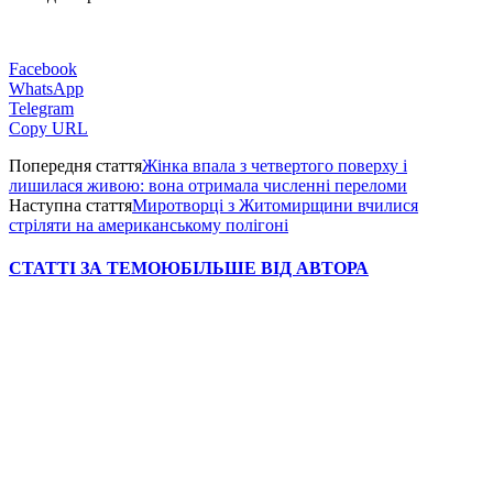
Facebook
WhatsApp
Telegram
Copy URL
Попередня стаття
Жінка впала з четвертого поверху і
лишилася живою: вона отримала численні переломи
Наступна стаття
Миротворці з Житомирщини вчилися
стріляти на американському полігоні
СТАТТІ ЗА ТЕМОЮ
БІЛЬШЕ ВІД АВТОРА