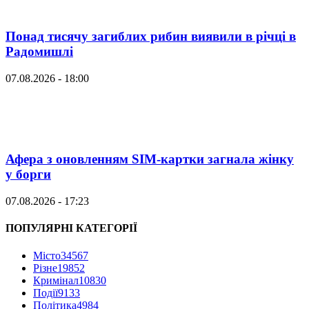
Понад тисячу загиблих рибин виявили в річці в
Радомишлі
07.08.2026 - 18:00
Афера з оновленням SIM-картки загнала жінку
у борги
07.08.2026 - 17:23
ПОПУЛЯРНІ КАТЕГОРІЇ
Місто
34567
Різне
19852
Кримінал
10830
Події
9133
Політика
4984