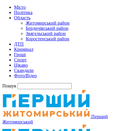
Місто
Політика
Область
Житомирський район
Бердичівський район
Звягельський район
Коростенський район
ДТП
Кримінал
Гроші
Спорт
Цікаво
Скандали
Фото/Відео
Пошук
Перший
Житомирський