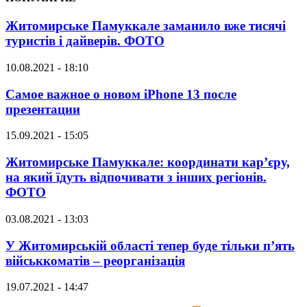
Житомирське Памуккале заманило вже тисячі
туристів і дайверів. ФОТО
10.08.2021 - 18:10
Самое важное о новом iPhone 13 после
презентации
15.09.2021 - 15:05
Житомирське Памуккале: координати кар’єру,
на який їдуть відпочивати з інших регіонів.
ФОТО
03.08.2021 - 13:03
У Житомирській області тепер буде тільки п’ять
військкоматів – реорганізація
19.07.2021 - 14:47