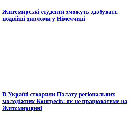
Житомирські студенти зможуть здобувати
подвійні дипломи у Німеччині
В Україні створили Палату регіональних
молодіжних Конгресів: як це працюватиме на
Житомирщині