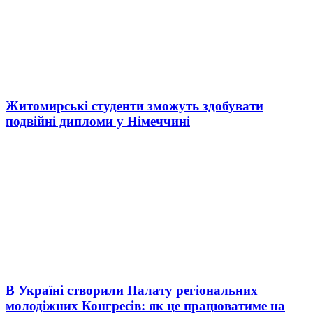
Житомирські студенти зможуть здобувати
подвійні дипломи у Німеччині
В Україні створили Палату регіональних
молодіжних Конгресів: як це працюватиме на