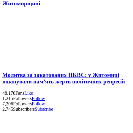
Житомирщині
Молитва за закатованих НКВС: у Житомирі
вшанували пам’ять жертв політичних репресій
48,178
Fans
Like
1,215
Followers
Follow
7,206
Followers
Follow
2,745
Subscribers
Subscribe