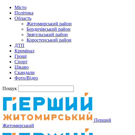
Місто
Політика
Область
Житомирський район
Бердичівський район
Звягельський район
Коростенський район
ДТП
Кримінал
Гроші
Спорт
Цікаво
Скандали
Фото/Відео
Пошук
Перший
Житомирський