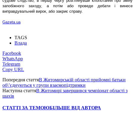
судове слідство, в першу чергу розглянувши клопотання про зміну
запобіжного заходу, а потім або проведе дебати і винесе
виправдувальний вирок, або закриє справу.
Gazeta.ua
TAGS
Влада
Facebook
WhatsApp
Telegram
Copy URL
Попередня стаття
В Житомирській області прийомні батьки
об\’єднуються у групи взаємопідтримки
Наступна стаття
В Житомирі завершився чемпіонат області з
шахів
СТАТТІ ЗА ТЕМОЮ
БІЛЬШЕ ВІД АВТОРА