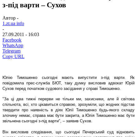
з-під варти – Сухов
Автор -
1.zt.ua info
-
27.09.2011 - 16:03
Facebook
WhatsApp
Telegram
Copy URL
Юлію Тимошенко сьогодні мають випустити з-під варти.
Як
повідомила прес-служба БЮТ, таку думку висловив адвокат Юрій
Сухов перед початком судового засідання у справі Тимошенко.
"За ці два тижні перерви не тільки ми, захисники, але й світова
спільнота, всі, хто цікавиться справою, зрозуміли, що жодних підстав
твердити про наявність в діях Юлії Тимошенко будь-якого складу
злочину немає, справа має бути закрита, а Юлія Тимошенко має бути
звільнена сьогодні з-під варти", – заявив Сухов.
Він висловив сподівання, що сьогодні Печерський суд відновить