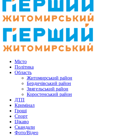
Місто
Політика
Область
Житомирський район
Бердичівський район
Звягельський район
Коростенський район
ДТП
Кримінал
Гроші
Спорт
Цікаво
Скандали
Фото/Відео